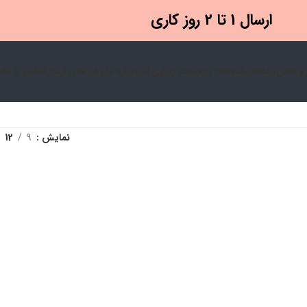
ارسال 1 تا 2 روز کاری
و ادکلن
برندها
پیشنهادات ویژه
مجله زیبایی لنور
درباره ما
روش های ارسال
تماس با ما
س
نمایش
9
12