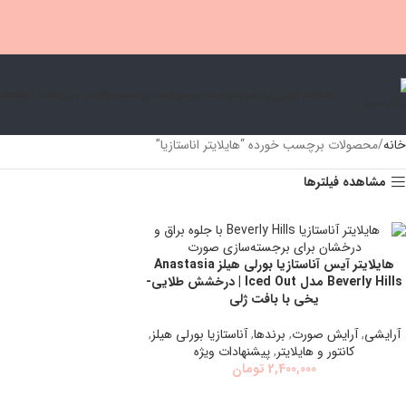
صفحه اصلی
آرایشی
مراقبت مو
مراقبت پوست
مراقبت بدن
مكمل ها
عطر 
خانه
محصولات برچسب خورده “هايلايتر اناستازيا”
مشاهده فیلترها
هایلایتر آیس آناستازیا بورلی هیلز Anastasia
افزودن به سبد خرید
Beverly Hills مدل Iced Out | درخشش طلایی-
یخی با بافت ژلی
آرایشی
,
آرايش صورت
,
برندها
,
آناستازيا بورلي هيلز
,
كانتور و هايلايتر
,
پیشنهادات ویژه
2,400,000
تومان