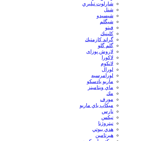
شارلوت تيلبري
شنل
شيسيدو
شیگلم
فيتو
كلينيك
گراند كازمتيك
گلم گلو
لاروش پوزای
لاكورا
لانكوم
لورال
لورامرسيه
ماريو بادسكو
ماي ويتامينز
مك
مورف
ميكاپ باي ماريو
نارس
نيكس
نیتروژنا
هدي بيوتي
هیرتامین