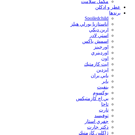
مکمل سلامت
عطر و ادکلن
برندها
Spoiledchild
آناستازيا بورلي هيلز
اربن ديكي
استي لادر
اسمش باكس
اورجينز
اوردينري
اون
ايت كازمتيك
ايزدين
بابي بران
بایر
بنفيت
بوكسوم
بي اچ كازمتيكس
تاچا
تارت
توفيسد
جفري استار
دكتر جارت
ژاكلين كازمتيك