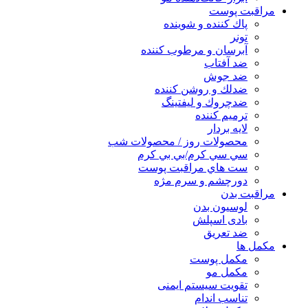
مراقبت پوست
پاك كننده و شوينده
تونر
آبرسان و مرطوب كننده
ضد آفتاب
ضد جوش
ضدلك و روشن كننده
ضدچروك و ليفتينگ
ترميم كننده
لايه بردار
محصولات روز / محصولات شب
سي سي كرم/بي بي كرم
ست هاي مراقبت پوست
دورچشم و سرم مژه
مراقبت بدن
لوسیون بدن
بادی اسپلش
ضد تعریق
مكمل ها
مکمل پوست
مکمل مو
تقویت سیستم ایمنی
تناسب اندام