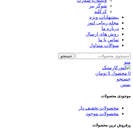
ویکتوریا سکرت
شوگر بير
کرکلند
پیشنهادات ویژه
مجله زیبایی لنور
درباره ما
روش های ارسال
تماس با ما
سوالات متداول
جستجو
منو
0
محصول
0
تومان
جستجو
بستن
موجودی محصولات
محصولات تخفیف دار
محصولات موجود
پرفروش ترین محصولات