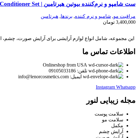
ست شامپو و نرم‌کننده بیوتین هیرتامین | Hairtamin Biotin Shampoo & Conditioner Set
مراقبت مو
,
شامپو و نرم كننده
,
برندها
,
هیرتامین
3,400,000
تومان
این مجموعه، شامل انواع لوازم آرایشی برای آرایش صورت، چشم، ابر
اطلاعات تماس ما
Onlineshop from USA
تلفن: 09105033186
ایمیل: info@lenorcosmetics.com
Instagram
Whatsapp
مجله زیبایی لنور
سلامت پوست
سلامت مو
مکمل
آرایش چشم
آرایش صورت