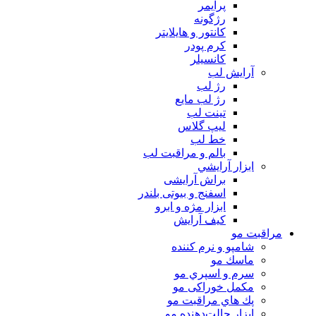
پرايمر
رژگونه
كانتور و هايلايتر
كرم پودر
كانسيلر
آرايش لب
رژ لب
رژ لب مایع
تینت لب
لیپ گلاس
خط لب
بالم و مراقبت لب
ابزار آرايشي
براش آرایشی
اسفنج و بیوتی بلندر
ابزار مژه و ابرو
کیف آرایش
مراقبت مو
شامپو و نرم كننده
ماسك مو
سرم و اسپري مو
مكمل خوراكی مو
پك هاي مراقبت مو
ابزار حالت‌دهنده مو