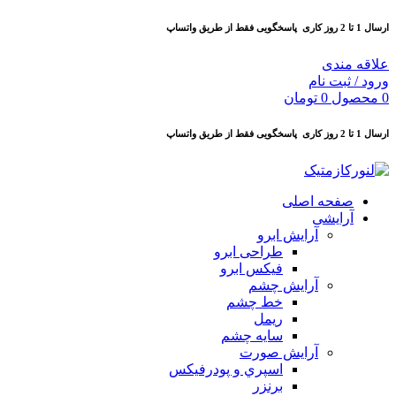
ارسال 1 تا 2 روز کاری
پاسخگویی فقط از طریق واتساپ
علاقه مندی
ورود / ثبت نام
0
محصول
0
تومان
ارسال 1 تا 2 روز کاری
پاسخگویی فقط از طریق واتساپ
صفحه اصلی
آرایشی
آرايش ابرو
طراحی ابرو
فیکس ابرو
آرايش چشم
خط چشم
ريمل
سايه چشم
آرايش صورت
اسپري و پودرفيكس
برنزر