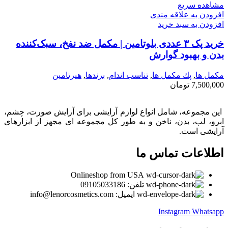
مشاهده سریع
افزودن به علاقه مندی
افزودن به سبد خرید
خرید پک ۳ عددی بلوتامین | مکمل ضد نفخ، سبک‌کننده
بدن و بهبود گوارش
مكمل ها
,
پك مكمل ها
,
تناسب اندام
,
برندها
,
هیرتامین
7,500,000
تومان
این مجموعه، شامل انواع لوازم آرایشی برای آرایش صورت، چشم،
ابرو، لب، بدن، ناخن و به طور کل مجموعه ای مجهز از ابزارهای
آرایشی است.
اطلاعات تماس ما
Onlineshop from USA
تلفن: 09105033186
ایمیل: info@lenorcosmetics.com
Instagram
Whatsapp