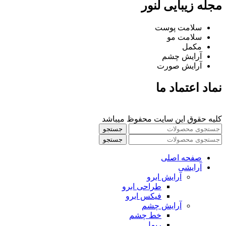
مجله زیبایی لنور
سلامت پوست
سلامت مو
مکمل
آرایش چشم
آرایش صورت
نماد اعتماد ما
کلیه حقوق این سایت محفوظ میباشد
جستجو
جستجو
صفحه اصلی
آرایشی
آرايش ابرو
طراحی ابرو
فیکس ابرو
آرايش چشم
خط چشم
ريمل