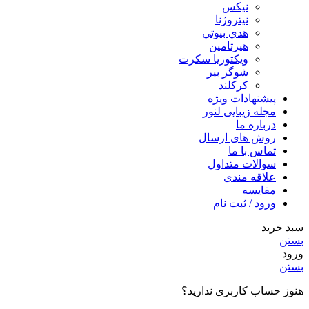
نيكس
نیتروژنا
هدي بيوتي
هیرتامین
ویکتوریا سکرت
شوگر بير
کرکلند
پیشنهادات ویژه
مجله زیبایی لنور
درباره ما
روش های ارسال
تماس با ما
سوالات متداول
علاقه مندی
مقایسه
ورود / ثبت نام
سبد خرید
بستن
ورود
بستن
هنوز حساب کاربری ندارید؟