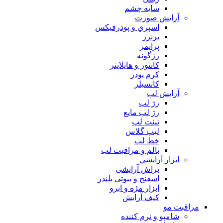
سايه چشم
آرايش صورت
اسپري و پودرفيكس
برنزر
پرايمر
رژگونه
كانتور و هايلايتر
كرم پودر
كانسيلر
آرايش لب
رژ لب
رژ لب مایع
تینت لب
لیپ گلاس
خط لب
بالم و مراقبت لب
ابزار آرايشي
براش آرایشی
اسفنج و بیوتی بلندر
ابزار مژه و ابرو
کیف آرایش
مراقبت مو
شامپو و نرم كننده