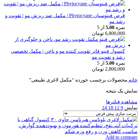
قرص فیتوسیان Phytocyane | مکمل ضد ریزش مو | تقویت و
رشد مو
نمره
5.00
از 5
6,800,000
تومان
کپسول فیتو فانر تقویت کننده مو و ناخن | مکمل تخصصی
رشد و تقویت مو
نمره
5.00
از 5
2,800,000
تومان
خانه
محصولات برچسب خورده “مکمل لاغری طبیعی”
نمایش یک نتیجه
مشاهده فیلترها
نمایش
9
12
18
24
Add to compare