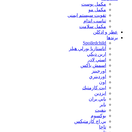
مکمل پوست
مکمل مو
تقویت سیستم ایمنی
تناسب اندام
مکمل سلامت
عطر و ادکلن
برندها
Spoiledchild
آناستازيا بورلي هيلز
اربن ديكي
استي لادر
اسمش باكس
اورجينز
اوردينري
اون
ايت كازمتيك
ايزدين
بابي بران
بایر
بنفيت
بوكسوم
بي اچ كازمتيكس
تاچا