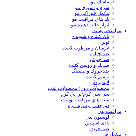
ماسك مو
سرم و اسپري مو
مكمل خوراكی مو
پك هاي مراقبت مو
ابزار حالت‌دهنده مو
مراقبت پوست
پاك كننده و شوينده
تونر
آبرسان و مرطوب كننده
ضد آفتاب
ضد جوش
ضدلك و روشن كننده
ضدچروك و ليفتينگ
ترميم كننده
لايه بردار
محصولات روز / محصولات شب
سي سي كرم/بي بي كرم
ست هاي مراقبت پوست
دورچشم و سرم مژه
مراقبت بدن
لوسیون بدن
بادی اسپلش
ضد تعریق
مكمل ها