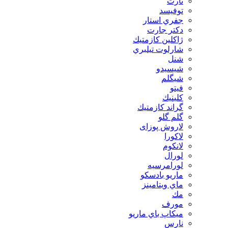
تارت
توفيسد
جفري استار
دكتر جارت
ژاكلين كازمتيك
شارلوت تيلبري
شنل
شيسيدو
شیگلم
فيتو
كلينيك
گراند كازمتيك
گلم گلو
لاروش پوزای
لاكورا
لانكوم
لورال
لورامرسيه
ماريو بادسكو
ماي ويتامينز
مك
مورف
ميكاپ باي ماريو
نارس