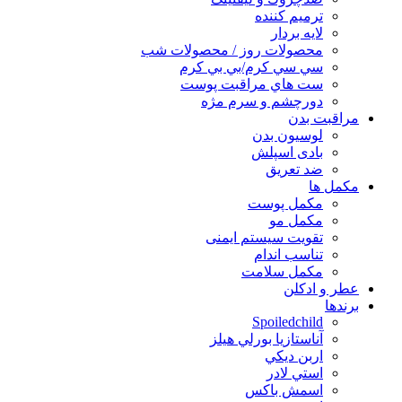
ترميم كننده
لايه بردار
محصولات روز / محصولات شب
سي سي كرم/بي بي كرم
ست هاي مراقبت پوست
دورچشم و سرم مژه
مراقبت بدن
لوسیون بدن
بادی اسپلش
ضد تعریق
مكمل ها
مکمل پوست
مکمل مو
تقویت سیستم ایمنی
تناسب اندام
مکمل سلامت
عطر و ادکلن
برندها
Spoiledchild
آناستازيا بورلي هيلز
اربن ديكي
استي لادر
اسمش باكس