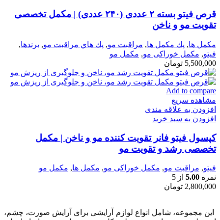
قرص فیتو بسته ۲ عددی (۲۴۰ عددی) | مکمل تخصصی
تقویت مو و ناخن
مكمل ها
,
پك مكمل ها
,
مراقبت مو
,
پك هاي مراقبت مو
,
برندها
,
فيتو
,
مكمل خوراكی مو
,
مکمل مو
5,500,000
تومان
Add to compare
مشاهده سریع
افزودن به علاقه مندی
افزودن به سبد خرید
کپسول فیتو فانر تقویت کننده مو و ناخن | مکمل
تخصصی رشد و تقویت مو
فيتو
,
مراقبت مو
,
مكمل خوراكی مو
,
مكمل ها
,
مکمل مو
نمره
5.00
از 5
2,800,000
تومان
این مجموعه، شامل انواع لوازم آرایشی برای آرایش صورت، چشم،