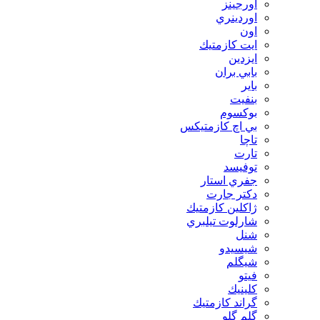
اورجينز
اوردينري
اون
ايت كازمتيك
ايزدين
بابي بران
بایر
بنفيت
بوكسوم
بي اچ كازمتيكس
تاچا
تارت
توفيسد
جفري استار
دكتر جارت
ژاكلين كازمتيك
شارلوت تيلبري
شنل
شيسيدو
شیگلم
فيتو
كلينيك
گراند كازمتيك
گلم گلو