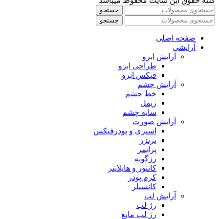
کلیه حقوق این سایت محفوظ میباشد
جستجو
جستجو
صفحه اصلی
آرایشی
آرايش ابرو
طراحی ابرو
فیکس ابرو
آرايش چشم
خط چشم
ريمل
سايه چشم
آرايش صورت
اسپري و پودرفيكس
برنزر
پرايمر
رژگونه
كانتور و هايلايتر
كرم پودر
كانسيلر
آرايش لب
رژ لب
رژ لب مایع