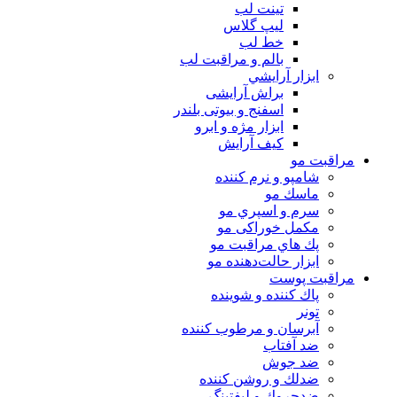
تینت لب
لیپ گلاس
خط لب
بالم و مراقبت لب
ابزار آرايشي
براش آرایشی
اسفنج و بیوتی بلندر
ابزار مژه و ابرو
کیف آرایش
مراقبت مو
شامپو و نرم كننده
ماسك مو
سرم و اسپري مو
مكمل خوراكی مو
پك هاي مراقبت مو
ابزار حالت‌دهنده مو
مراقبت پوست
پاك كننده و شوينده
تونر
آبرسان و مرطوب كننده
ضد آفتاب
ضد جوش
ضدلك و روشن كننده
ضدچروك و ليفتينگ