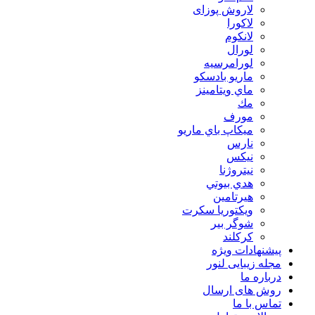
لاروش پوزای
لاكورا
لانكوم
لورال
لورامرسيه
ماريو بادسكو
ماي ويتامينز
مك
مورف
ميكاپ باي ماريو
نارس
نيكس
نیتروژنا
هدي بيوتي
هیرتامین
ویکتوریا سکرت
شوگر بير
کرکلند
پیشنهادات ویژه
مجله زیبایی لنور
درباره ما
روش های ارسال
تماس با ما