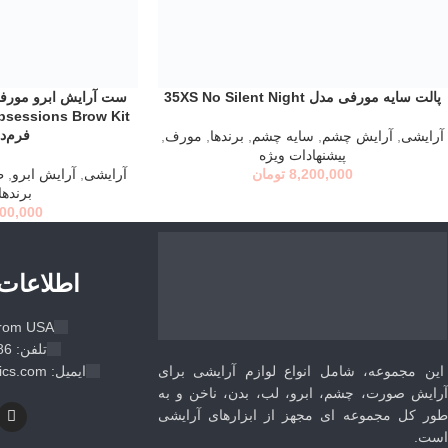
Instagram
WhatsApp
پالت سایه مورفی مدل 35XS No Silent Night
افزودن به سبد خرید
انتخاب گزینه ها
فرم‌د
آرایشی
,
آرايش چشم
,
سايه چشم
,
برندها
,
مورف
,
پیشنهادات ویژه
8,200,000
تومان
آرایشی
,
آرايش ابرو
,
ط
برندها
500,000
اطلاعات
from USA
تلفن: 09105033186
ایمیل: info@lenorcosmetics.com
این مجموعه، شامل انواع لوازم آرایشی برای
آرایش صورت، چشم، ابرو، لب، بدن، ناخن و به
طور کل مجموعه ای مجهز از ابزارهای آرایشی
است.