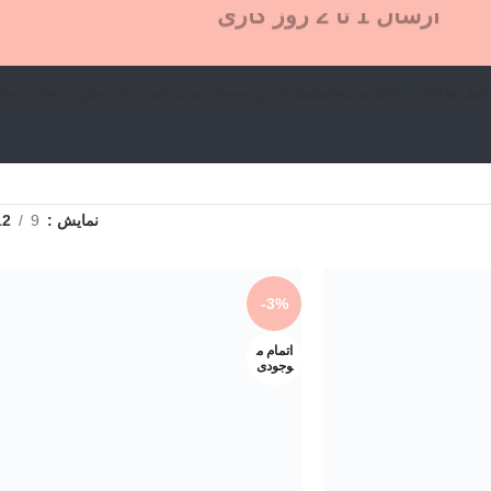
ارسال 1 تا 2 روز کاری
كمل ها
عطر و ادکلن
برندها
پیشنهادات ویژه
مجله زیبایی لنور
درباره ما
روش های ارسا
نمایش
9
12
-3%
اتمام م
وجودی