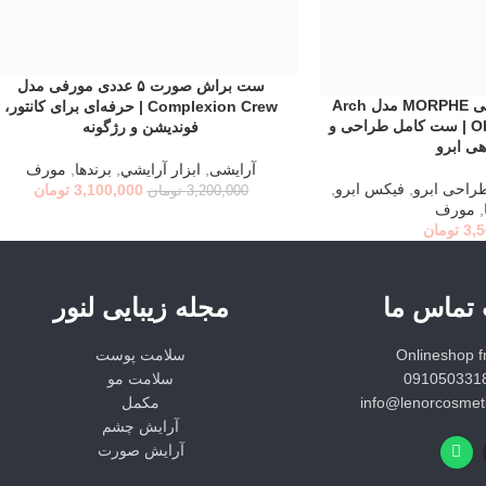
ست براش صورت ۵ عددی مورفی مدل
اطلاعات بیشتر
ست آرایش ابرو مورفی MORPHE مدل Arch
Complexion Crew | حرفه‌ای برای کانتور،
Obsessions Brow Kit | ست کامل طراحی و
فوندیشن و رژگونه
هی ابرو
آرایشی
,
ابزار آرايشي
,
برندها
,
مورف
راحی ابرو
,
فیکس ابرو
,
3,100,000
تومان
3,200,000
تومان
,
مورف
3,
تومان
 تماس ما
مجله زیبایی لنور
Onlineshop 
سلامت پوست
سلامت مو
مکمل
آرایش چشم
آرایش صورت