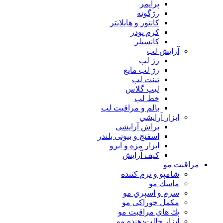
پرايمر
رژگونه
كانتور و هايلايتر
كرم پودر
كانسيلر
آرايش لب
رژ لب
رژ لب مایع
تینت لب
لیپ گلاس
خط لب
بالم و مراقبت لب
ابزار آرايشي
براش آرایشی
اسفنج و بیوتی بلندر
ابزار مژه و ابرو
کیف آرایش
مراقبت مو
شامپو و نرم كننده
ماسك مو
سرم و اسپري مو
مكمل خوراكی مو
پك هاي مراقبت مو
ابزار حالت‌دهنده مو