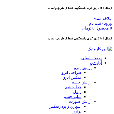
ارسال 1 تا 2 روز کاری
پاسخگویی فقط از طریق واتساپ
علاقه مندی
ورود / ثبت نام
0
محصول
0
تومان
ارسال 1 تا 2 روز کاری
پاسخگویی فقط از طریق واتساپ
صفحه اصلی
آرایشی
آرايش ابرو
طراحی ابرو
فیکس ابرو
آرايش چشم
خط چشم
ريمل
سايه چشم
آرايش صورت
اسپري و پودرفيكس
برنزر