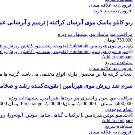
افزودن به علاقه مندی
افزودن به سبد خرید
ریو کابلو ماسک موی آبرسان کراتینه | ترمیم و آبرسانی ع
مراقبت مو
,
ماسك مو
,
پیشنهادات ویژه
750,000
تومان
Add to compare
مشاهده سریع
افزودن به علاقه مندی
انتخاب گزینه ها
این محصول دارای انواع مختلفی می باشد. گزینه ه
سرم ضد ریزش موی هیرتامین | تقویت‌کننده رشد و ضخام
مراقبت مو
,
سرم و اسپري مو
,
برندها
,
هیرتامین
,
پیشنهادات ویژه
5,400,000
تومان
–
2,200,000
تومان
Price range: 2,200,000 تومان through 5,400,000 تومان
اتمام موجودی
Add to compare
مشاهده سریع
افزودن به علاقه مندی