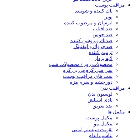
مراقبت پوست
پاك كننده و شوينده
تونر
آبرسان و مرطوب كننده
ضد آفتاب
ضد جوش
ضدلك و روشن كننده
ضدچروك و ليفتينگ
ترميم كننده
لايه بردار
محصولات روز / محصولات شب
سي سي كرم/بي بي كرم
ست هاي مراقبت پوست
دورچشم و سرم مژه
مراقبت بدن
لوسیون بدن
بادی اسپلش
ضد تعریق
مكمل ها
مکمل پوست
مکمل مو
تقویت سیستم ایمنی
تناسب اندام