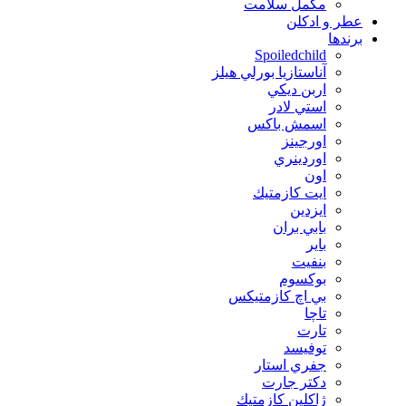
مکمل سلامت
عطر و ادکلن
برندها
Spoiledchild
آناستازيا بورلي هيلز
اربن ديكي
استي لادر
اسمش باكس
اورجينز
اوردينري
اون
ايت كازمتيك
ايزدين
بابي بران
بایر
بنفيت
بوكسوم
بي اچ كازمتيكس
تاچا
تارت
توفيسد
جفري استار
دكتر جارت
ژاكلين كازمتيك