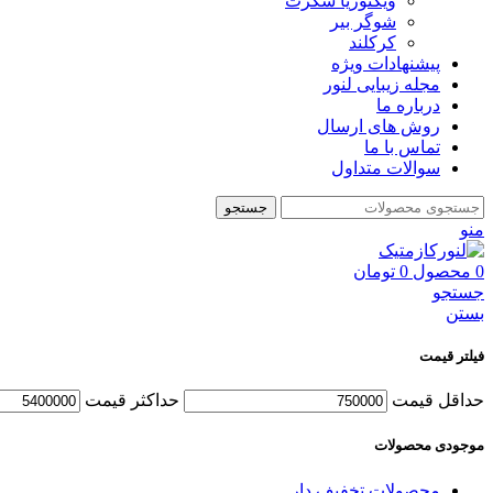
ویکتوریا سکرت
شوگر بير
کرکلند
پیشنهادات ویژه
مجله زیبایی لنور
درباره ما
روش های ارسال
تماس با ما
سوالات متداول
جستجو
منو
0
محصول
0
تومان
جستجو
بستن
فیلتر قیمت
حداقل قیمت
حداكثر قيمت
موجودی محصولات
محصولات تخفیف دار