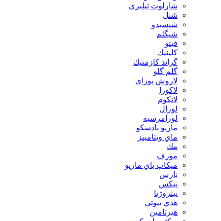
شارلوت تيلبري
شنل
شيسيدو
شیگلم
فيتو
كلينيك
گراند كازمتيك
گلم گلو
لاروش پوزای
لاكورا
لانكوم
لورال
لورامرسيه
ماريو بادسكو
ماي ويتامينز
مك
مورف
ميكاپ باي ماريو
نارس
نيكس
نیتروژنا
هدي بيوتي
هیرتامین