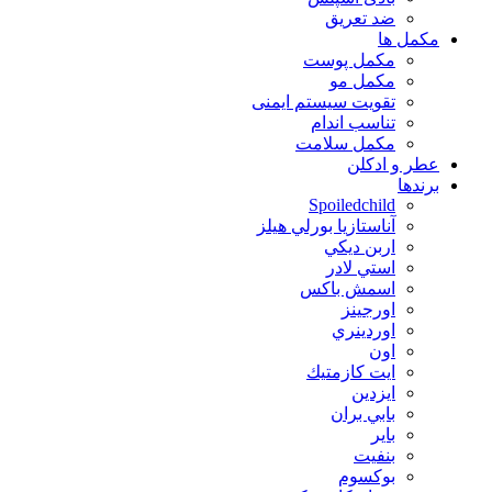
ضد تعریق
مكمل ها
مکمل پوست
مکمل مو
تقویت سیستم ایمنی
تناسب اندام
مکمل سلامت
عطر و ادکلن
برندها
Spoiledchild
آناستازيا بورلي هيلز
اربن ديكي
استي لادر
اسمش باكس
اورجينز
اوردينري
اون
ايت كازمتيك
ايزدين
بابي بران
بایر
بنفيت
بوكسوم