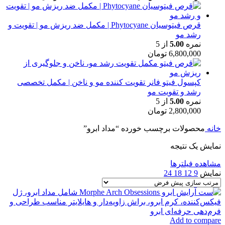
قرص فیتوسیان Phytocyane | مکمل ضد ریزش مو | تقویت و
رشد مو
نمره
5.00
از 5
6,800,000
تومان
کپسول فیتو فانر تقویت کننده مو و ناخن | مکمل تخصصی
رشد و تقویت مو
نمره
5.00
از 5
2,800,000
تومان
خانه
محصولات برچسب خورده “مداد ابرو”
نمایش یک نتیجه
مشاهده فیلترها
نمایش
9
12
18
24
Add to compare