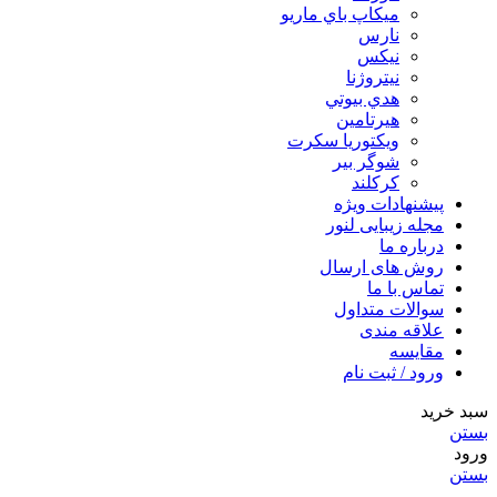
ميكاپ باي ماريو
نارس
نيكس
نیتروژنا
هدي بيوتي
هیرتامین
ویکتوریا سکرت
شوگر بير
کرکلند
پیشنهادات ویژه
مجله زیبایی لنور
درباره ما
روش های ارسال
تماس با ما
سوالات متداول
علاقه مندی
مقایسه
ورود / ثبت نام
سبد خرید
بستن
ورود
بستن