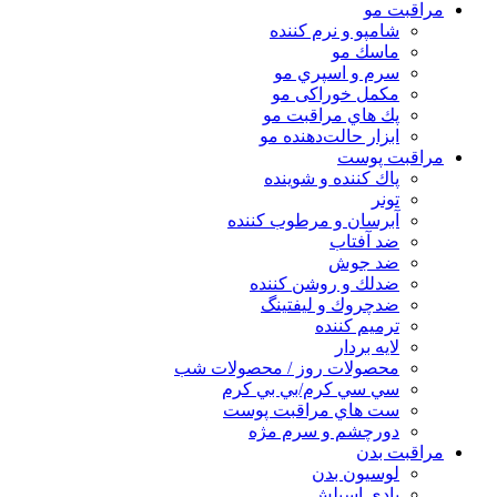
مراقبت مو
شامپو و نرم كننده
ماسك مو
سرم و اسپري مو
مكمل خوراكی مو
پك هاي مراقبت مو
ابزار حالت‌دهنده مو
مراقبت پوست
پاك كننده و شوينده
تونر
آبرسان و مرطوب كننده
ضد آفتاب
ضد جوش
ضدلك و روشن كننده
ضدچروك و ليفتينگ
ترميم كننده
لايه بردار
محصولات روز / محصولات شب
سي سي كرم/بي بي كرم
ست هاي مراقبت پوست
دورچشم و سرم مژه
مراقبت بدن
لوسیون بدن
بادی اسپلش