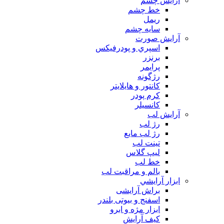
آرايش چشم
خط چشم
ريمل
سايه چشم
آرايش صورت
اسپري و پودرفيكس
برنزر
پرايمر
رژگونه
كانتور و هايلايتر
كرم پودر
كانسيلر
آرايش لب
رژ لب
رژ لب مایع
تینت لب
لیپ گلاس
خط لب
بالم و مراقبت لب
ابزار آرايشي
براش آرایشی
اسفنج و بیوتی بلندر
ابزار مژه و ابرو
کیف آرایش