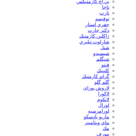
بي اچ كازمتيكس
تاچا
تارت
توفيسد
جفري استار
دكتر جارت
ژاكلين كازمتيك
شارلوت تيلبري
شنل
شيسيدو
شیگلم
فيتو
كلينيك
گراند كازمتيك
گلم گلو
لاروش پوزای
لاكورا
لانكوم
لورال
لورامرسيه
ماريو بادسكو
ماي ويتامينز
مك
مورف