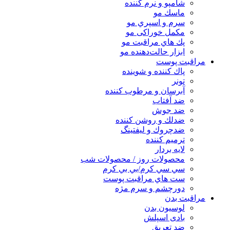
شامپو و نرم كننده
ماسك مو
سرم و اسپري مو
مكمل خوراكی مو
پك هاي مراقبت مو
ابزار حالت‌دهنده مو
مراقبت پوست
پاك كننده و شوينده
تونر
آبرسان و مرطوب كننده
ضد آفتاب
ضد جوش
ضدلك و روشن كننده
ضدچروك و ليفتينگ
ترميم كننده
لايه بردار
محصولات روز / محصولات شب
سي سي كرم/بي بي كرم
ست هاي مراقبت پوست
دورچشم و سرم مژه
مراقبت بدن
لوسیون بدن
بادی اسپلش
ضد تعریق