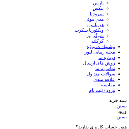
نارس
نيكس
نیتروژنا
هدي بيوتي
هیرتامین
ویکتوریا سکرت
شوگر بير
کرکلند
پیشنهادات ویژه
مجله زیبایی لنور
درباره ما
روش های ارسال
تماس با ما
سوالات متداول
علاقه مندی
مقایسه
ورود / ثبت نام
سبد خرید
بستن
ورود
بستن
هنوز حساب کاربری ندارید؟