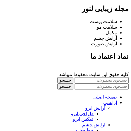
مجله زیبایی لنور
سلامت پوست
سلامت مو
مکمل
آرایش چشم
آرایش صورت
نماد اعتماد ما
کلیه حقوق این سایت محفوظ میباشد
جستجو
جستجو
صفحه اصلی
آرایشی
آرايش ابرو
طراحی ابرو
فیکس ابرو
آرايش چشم
خط چشم