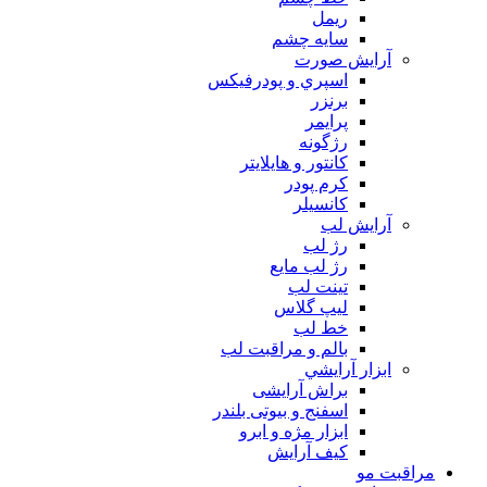
ريمل
سايه چشم
آرايش صورت
اسپري و پودرفيكس
برنزر
پرايمر
رژگونه
كانتور و هايلايتر
كرم پودر
كانسيلر
آرايش لب
رژ لب
رژ لب مایع
تینت لب
لیپ گلاس
خط لب
بالم و مراقبت لب
ابزار آرايشي
براش آرایشی
اسفنج و بیوتی بلندر
ابزار مژه و ابرو
کیف آرایش
مراقبت مو