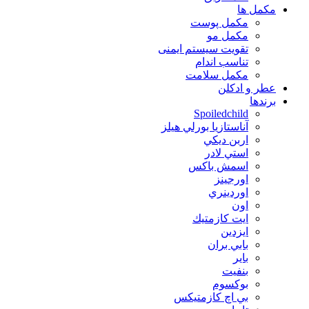
مكمل ها
مکمل پوست
مکمل مو
تقویت سیستم ایمنی
تناسب اندام
مکمل سلامت
عطر و ادکلن
برندها
Spoiledchild
آناستازيا بورلي هيلز
اربن ديكي
استي لادر
اسمش باكس
اورجينز
اوردينري
اون
ايت كازمتيك
ايزدين
بابي بران
بایر
بنفيت
بوكسوم
بي اچ كازمتيكس