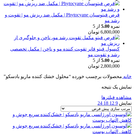
قرص فیتوسیان Phytocyane | مکمل ضد ریزش مو | تقویت و
رشد مو
نمره
5.00
از 5
6,800,000
تومان
کپسول فیتو فانر تقویت کننده مو و ناخن | مکمل تخصصی
رشد و تقویت مو
نمره
5.00
از 5
2,800,000
تومان
خانه
محصولات برچسب خورده “محلول خشك كننده ماريو بادسكو”
نمایش یک نتیجه
مشاهده فیلترها
نمایش
9
12
18
24