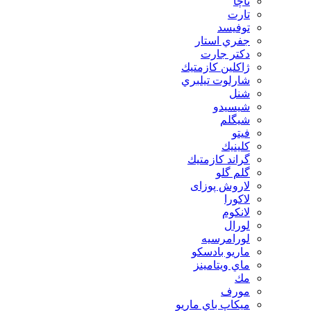
تاچا
تارت
توفيسد
جفري استار
دكتر جارت
ژاكلين كازمتيك
شارلوت تيلبري
شنل
شيسيدو
شیگلم
فيتو
كلينيك
گراند كازمتيك
گلم گلو
لاروش پوزای
لاكورا
لانكوم
لورال
لورامرسيه
ماريو بادسكو
ماي ويتامينز
مك
مورف
ميكاپ باي ماريو