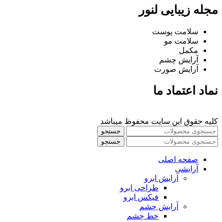
مجله زیبایی لنور
سلامت پوست
سلامت مو
مکمل
آرایش چشم
آرایش صورت
نماد اعتماد ما
کلیه حقوق این سایت محفوظ میباشد
جستجو
جستجو
صفحه اصلی
آرایشی
آرايش ابرو
طراحی ابرو
فیکس ابرو
آرايش چشم
خط چشم