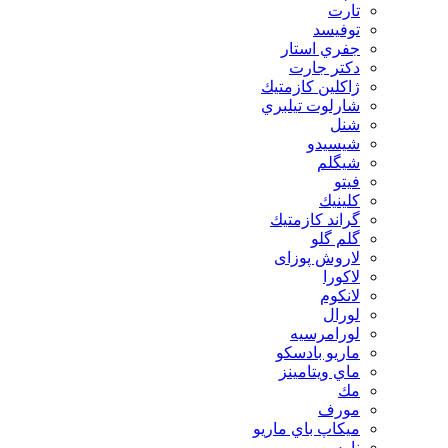
تارت
توفيسد
جفري استار
دكتر جارت
ژاكلين كازمتيك
شارلوت تيلبري
شنل
شيسيدو
شیگلم
فيتو
كلينيك
گراند كازمتيك
گلم گلو
لاروش پوزای
لاكورا
لانكوم
لورال
لورامرسيه
ماريو بادسكو
ماي ويتامينز
مك
مورف
ميكاپ باي ماريو
نارس