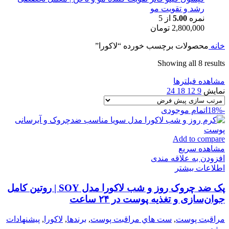
رشد و تقویت مو
نمره
5.00
از 5
2,800,000
تومان
خانه
محصولات برچسب خورده “لاکورا”
Showing all 8 results
مشاهده فیلترها
نمایش
9
12
18
24
-18%
اتمام موجودی
Add to compare
مشاهده سریع
افزودن به علاقه مندی
اطلاعات بیشتر
پک ضد چروک روز و شب لاکورا مدل SOY | روتین کامل
جوان‌سازی و تغذیه پوست در ۲۴ ساعت
مراقبت پوست
,
ست هاي مراقبت پوست
,
برندها
,
لاكورا
,
پیشنهادات
ویژه