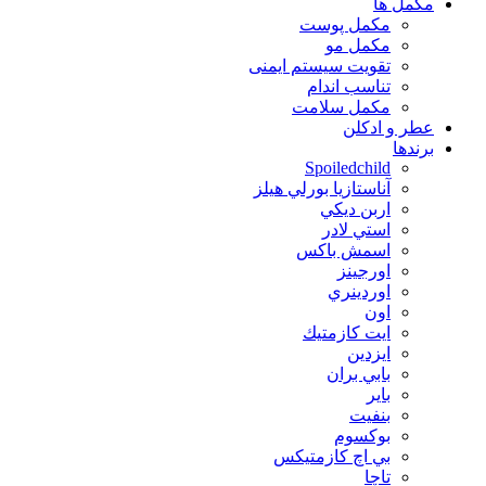
مكمل ها
مکمل پوست
مکمل مو
تقویت سیستم ایمنی
تناسب اندام
مکمل سلامت
عطر و ادکلن
برندها
Spoiledchild
آناستازيا بورلي هيلز
اربن ديكي
استي لادر
اسمش باكس
اورجينز
اوردينري
اون
ايت كازمتيك
ايزدين
بابي بران
بایر
بنفيت
بوكسوم
بي اچ كازمتيكس
تاچا