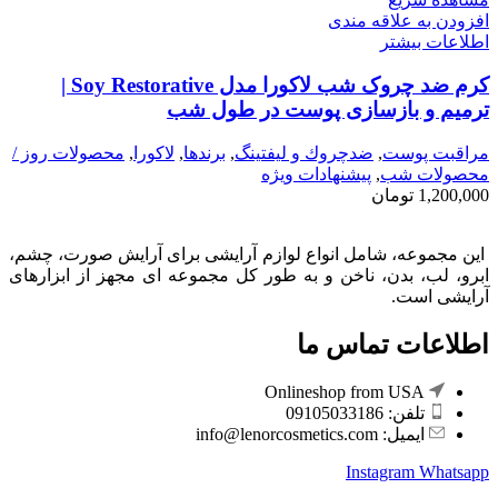
افزودن به علاقه مندی
اطلاعات بیشتر
کرم ضد چروک شب لاکورا مدل Soy Restorative |
ترمیم و بازسازی پوست در طول شب
مراقبت پوست
,
ضدچروك و ليفتينگ
,
برندها
,
لاكورا
,
محصولات روز /
محصولات شب
,
پیشنهادات ویژه
1,200,000
تومان
این مجموعه، شامل انواع لوازم آرایشی برای آرایش صورت، چشم،
ابرو، لب، بدن، ناخن و به طور کل مجموعه ای مجهز از ابزارهای
آرایشی است.
اطلاعات تماس ما
Onlineshop from USA
تلفن: 09105033186
ایمیل: info@lenorcosmetics.com
Instagram
Whatsapp