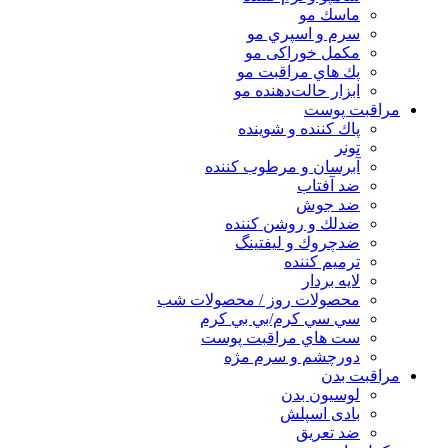
ماسك مو
سرم و اسپري مو
مكمل خوراكی مو
پك هاي مراقبت مو
ابزار حالت‌دهنده مو
مراقبت پوست
پاك كننده و شوينده
تونر
آبرسان و مرطوب كننده
ضد آفتاب
ضد جوش
ضدلك و روشن كننده
ضدچروك و ليفتينگ
ترميم كننده
لايه بردار
محصولات روز / محصولات شب
سي سي كرم/بي بي كرم
ست هاي مراقبت پوست
دورچشم و سرم مژه
مراقبت بدن
لوسیون بدن
بادی اسپلش
ضد تعریق