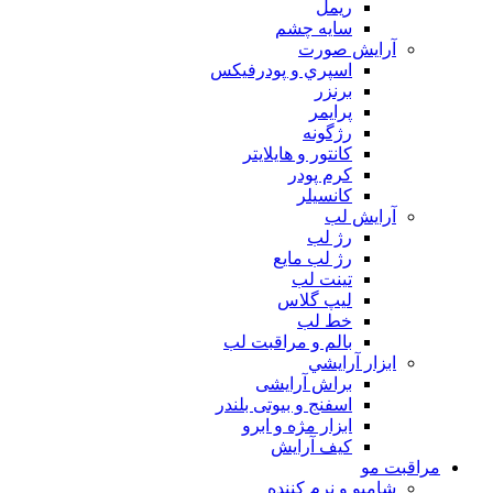
ريمل
سايه چشم
آرايش صورت
اسپري و پودرفيكس
برنزر
پرايمر
رژگونه
كانتور و هايلايتر
كرم پودر
كانسيلر
آرايش لب
رژ لب
رژ لب مایع
تینت لب
لیپ گلاس
خط لب
بالم و مراقبت لب
ابزار آرايشي
براش آرایشی
اسفنج و بیوتی بلندر
ابزار مژه و ابرو
کیف آرایش
مراقبت مو
شامپو و نرم كننده