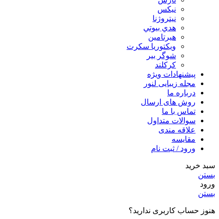
نيكس
نیتروژنا
هدي بيوتي
هیرتامین
ویکتوریا سکرت
شوگر بير
کرکلند
پیشنهادات ویژه
مجله زیبایی لنور
درباره ما
روش های ارسال
تماس با ما
سوالات متداول
علاقه مندی
مقایسه
ورود / ثبت نام
سبد خرید
بستن
ورود
بستن
هنوز حساب کاربری ندارید؟