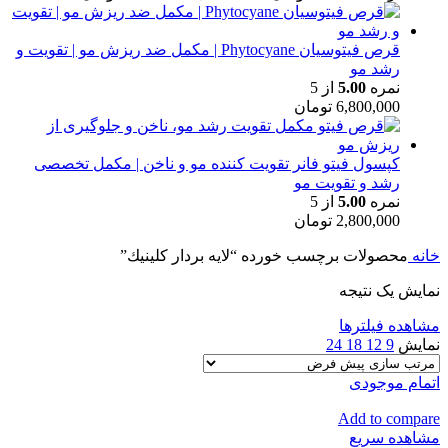
قرص فیتوسیان Phytocyane | مکمل ضد ریزش مو | تقویت و
رشد مو
نمره
5.00
از 5
6,800,000
تومان
کپسول فیتو فانر تقویت کننده مو و ناخن | مکمل تخصصی
رشد و تقویت مو
نمره
5.00
از 5
2,800,000
تومان
خانه
محصولات برچسب خورده “لايه بردار كلينيك”
نمایش یک نتیجه
مشاهده فیلترها
نمایش
9
12
18
24
اتمام موجودی
Add to compare
مشاهده سریع