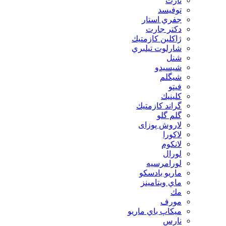
تارت
توفيسد
جفري استار
دكتر جارت
ژاكلين كازمتيك
شارلوت تيلبري
شنل
شيسيدو
شیگلم
فيتو
كلينيك
گراند كازمتيك
گلم گلو
لاروش پوزای
لاكورا
لانكوم
لورال
لورامرسيه
ماريو بادسكو
ماي ويتامينز
مك
مورف
ميكاپ باي ماريو
نارس