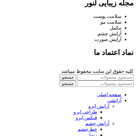
مجله زیبایی لنور
سلامت پوست
سلامت مو
مکمل
آرایش چشم
آرایش صورت
نماد اعتماد ما
کلیه حقوق این سایت محفوظ میباشد
جستجو
جستجو
صفحه اصلی
آرایشی
آرايش ابرو
طراحی ابرو
فیکس ابرو
آرايش چشم
خط چشم
ريمل