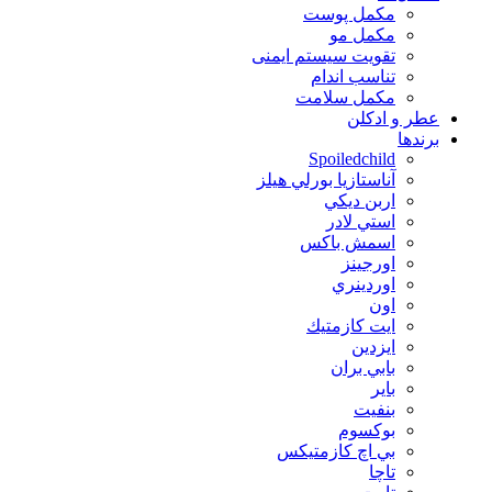
مکمل پوست
مکمل مو
تقویت سیستم ایمنی
تناسب اندام
مکمل سلامت
عطر و ادکلن
برندها
Spoiledchild
آناستازيا بورلي هيلز
اربن ديكي
استي لادر
اسمش باكس
اورجينز
اوردينري
اون
ايت كازمتيك
ايزدين
بابي بران
بایر
بنفيت
بوكسوم
بي اچ كازمتيكس
تاچا