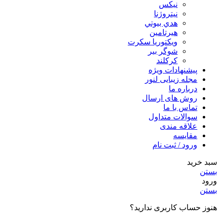
نيكس
نیتروژنا
هدي بيوتي
هیرتامین
ویکتوریا سکرت
شوگر بير
کرکلند
پیشنهادات ویژه
مجله زیبایی لنور
درباره ما
روش های ارسال
تماس با ما
سوالات متداول
علاقه مندی
مقایسه
ورود / ثبت نام
سبد خرید
بستن
ورود
بستن
هنوز حساب کاربری ندارید؟