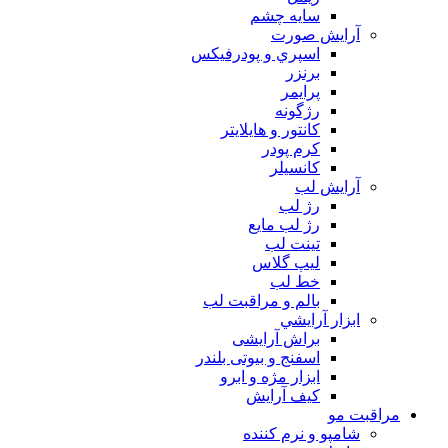
سايه چشم
آرايش صورت
اسپري و پودرفيكس
برنزر
پرايمر
رژگونه
كانتور و هايلايتر
كرم پودر
كانسيلر
آرايش لب
رژ لب
رژ لب مایع
تینت لب
لیپ گلاس
خط لب
بالم و مراقبت لب
ابزار آرايشي
براش آرایشی
اسفنج و بیوتی بلندر
ابزار مژه و ابرو
کیف آرایش
مراقبت مو
شامپو و نرم كننده