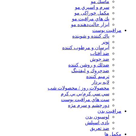
ماسك مو
سرم و اسپري مو
مكمل خوراكی مو
پك هاي مراقبت مو
ابزار حالت‌دهنده مو
مراقبت پوست
پاك كننده و شوينده
تونر
آبرسان و مرطوب كننده
ضد آفتاب
ضد جوش
ضدلك و روشن كننده
ضدچروك و ليفتينگ
ترميم كننده
لايه بردار
محصولات روز / محصولات شب
سي سي كرم/بي بي كرم
ست هاي مراقبت پوست
دورچشم و سرم مژه
مراقبت بدن
لوسیون بدن
بادی اسپلش
ضد تعریق
مكمل ها