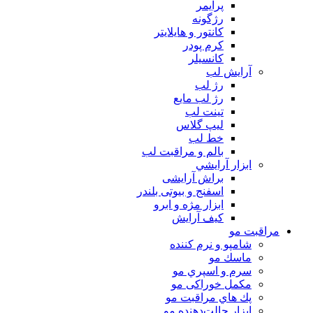
پرايمر
رژگونه
كانتور و هايلايتر
كرم پودر
كانسيلر
آرايش لب
رژ لب
رژ لب مایع
تینت لب
لیپ گلاس
خط لب
بالم و مراقبت لب
ابزار آرايشي
براش آرایشی
اسفنج و بیوتی بلندر
ابزار مژه و ابرو
کیف آرایش
مراقبت مو
شامپو و نرم كننده
ماسك مو
سرم و اسپري مو
مكمل خوراكی مو
پك هاي مراقبت مو
ابزار حالت‌دهنده مو