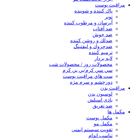
مراقبت پوست
پاك كننده و شوينده
تونر
آبرسان و مرطوب كننده
ضد آفتاب
ضد جوش
ضدلك و روشن كننده
ضدچروك و ليفتينگ
ترميم كننده
لايه بردار
محصولات روز / محصولات شب
سي سي كرم/بي بي كرم
ست هاي مراقبت پوست
دورچشم و سرم مژه
مراقبت بدن
لوسیون بدن
بادی اسپلش
ضد تعریق
مكمل ها
مکمل پوست
مکمل مو
تقویت سیستم ایمنی
تناسب اندام