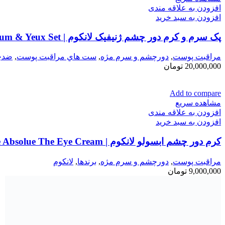
افزودن به علاقه مندی
افزودن به سبد خرید
پک سرم و کرم دور چشم ژنیفیک لانکوم | Lancôme Advanced Génifique Serum & Yeux Set
مراقبت پوست
,
دورچشم و سرم مژه
,
ست هاي مراقبت پوست
,
ضدچر
20,000,000
تومان
Add to compare
مشاهده سریع
افزودن به علاقه مندی
افزودن به سبد خرید
کرم دور چشم ابسولو لانکوم | Lancôme Absolue The Eye Cream ضد چروک و لیفت کننده
مراقبت پوست
,
دورچشم و سرم مژه
,
برندها
,
لانكوم
9,000,000
تومان