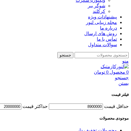
ویکتوریا سکرت
شوگر بير
کرکلند
پیشنهادات ویژه
مجله زیبایی لنور
درباره ما
روش های ارسال
تماس با ما
سوالات متداول
جستجو
منو
0
محصول
0
تومان
جستجو
بستن
فیلتر قیمت
حداقل قیمت
حداكثر قيمت
موجودی محصولات
محصولات تخفیف دار