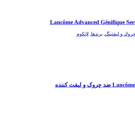
وك و ليفتينگ
,
برندها
,
لانكوم