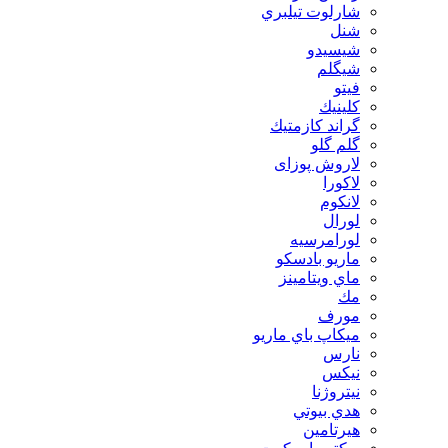
شارلوت تيلبري
شنل
شيسيدو
شیگلم
فيتو
كلينيك
گراند كازمتيك
گلم گلو
لاروش پوزای
لاكورا
لانكوم
لورال
لورامرسيه
ماريو بادسكو
ماي ويتامينز
مك
مورف
ميكاپ باي ماريو
نارس
نيكس
نیتروژنا
هدي بيوتي
هیرتامین