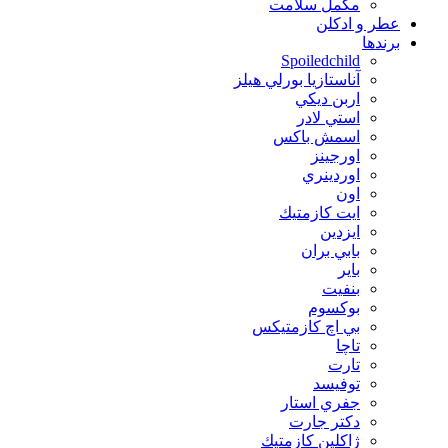
مکمل سلامت
عطر و ادکلن
برندها
Spoiledchild
آناستازيا بورلي هيلز
اربن ديكي
استي لادر
اسمش باكس
اورجينز
اوردينري
اون
ايت كازمتيك
ايزدين
بابي بران
بایر
بنفيت
بوكسوم
بي اچ كازمتيكس
تاچا
تارت
توفيسد
جفري استار
دكتر جارت
ژاكلين كازمتيك