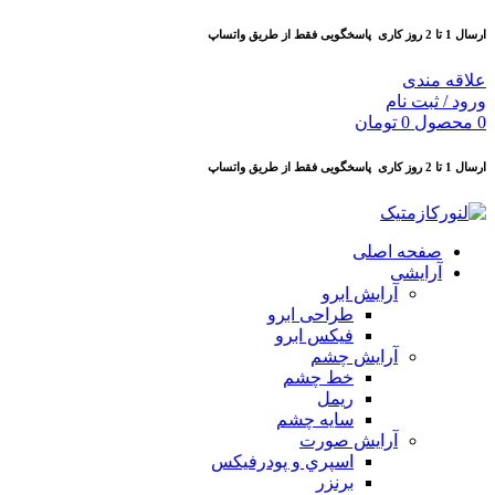
ارسال 1 تا 2 روز کاری
پاسخگویی فقط از طریق واتساپ
علاقه مندی
ورود / ثبت نام
0
محصول
0
تومان
ارسال 1 تا 2 روز کاری
پاسخگویی فقط از طریق واتساپ
صفحه اصلی
آرایشی
آرايش ابرو
طراحی ابرو
فیکس ابرو
آرايش چشم
خط چشم
ريمل
سايه چشم
آرايش صورت
اسپري و پودرفيكس
برنزر