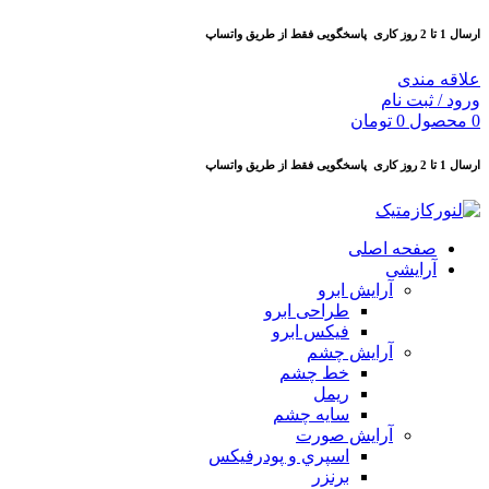
ارسال 1 تا 2 روز کاری
پاسخگویی فقط از طریق واتساپ
علاقه مندی
ورود / ثبت نام
0
محصول
0
تومان
ارسال 1 تا 2 روز کاری
پاسخگویی فقط از طریق واتساپ
صفحه اصلی
آرایشی
آرايش ابرو
طراحی ابرو
فیکس ابرو
آرايش چشم
خط چشم
ريمل
سايه چشم
آرايش صورت
اسپري و پودرفيكس
برنزر