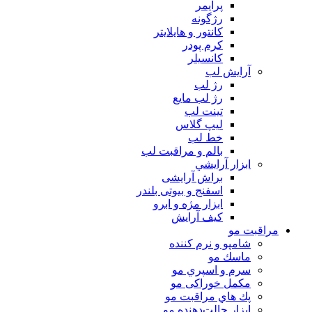
پرايمر
رژگونه
كانتور و هايلايتر
كرم پودر
كانسيلر
آرايش لب
رژ لب
رژ لب مایع
تینت لب
لیپ گلاس
خط لب
بالم و مراقبت لب
ابزار آرايشي
براش آرایشی
اسفنج و بیوتی بلندر
ابزار مژه و ابرو
کیف آرایش
مراقبت مو
شامپو و نرم كننده
ماسك مو
سرم و اسپري مو
مكمل خوراكی مو
پك هاي مراقبت مو
ابزار حالت‌دهنده مو