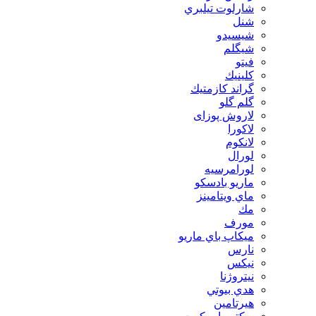
شارلوت تيلبري
شنل
شيسيدو
شیگلم
فيتو
كلينيك
گراند كازمتيك
گلم گلو
لاروش پوزای
لاكورا
لانكوم
لورال
لورامرسيه
ماريو بادسكو
ماي ويتامينز
مك
مورف
ميكاپ باي ماريو
نارس
نيكس
نیتروژنا
هدي بيوتي
هیرتامین