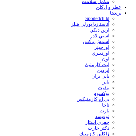
مکمل سلامت
عطر و ادکلن
برندها
Spoiledchild
آناستازيا بورلي هيلز
اربن ديكي
استي لادر
اسمش باكس
اورجينز
اوردينري
اون
ايت كازمتيك
ايزدين
بابي بران
بایر
بنفيت
بوكسوم
بي اچ كازمتيكس
تاچا
تارت
توفيسد
جفري استار
دكتر جارت
ژاكلين كازمتيك