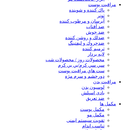
مراقبت پوست
پاك كننده و شوينده
تونر
آبرسان و مرطوب كننده
ضد آفتاب
ضد جوش
ضدلك و روشن كننده
ضدچروك و ليفتينگ
ترميم كننده
لايه بردار
محصولات روز / محصولات شب
سي سي كرم/بي بي كرم
ست هاي مراقبت پوست
دورچشم و سرم مژه
مراقبت بدن
لوسیون بدن
بادی اسپلش
ضد تعریق
مكمل ها
مکمل پوست
مکمل مو
تقویت سیستم ایمنی
تناسب اندام