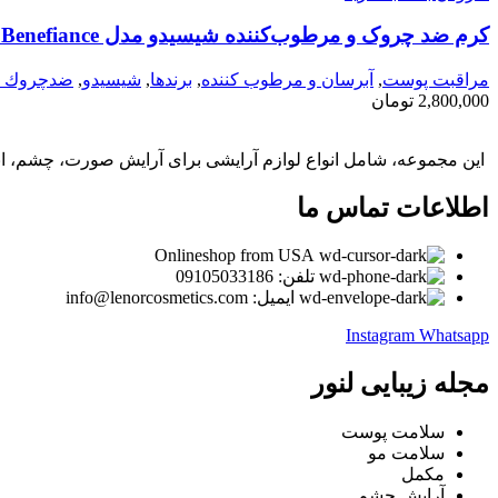
کرم ضد چروک و مرطوب‌کننده شیسیدو مدل Benefiance | مناسب پوست خشک و بالغ
مراقبت پوست
,
آبرسان و مرطوب كننده
,
برندها
,
شيسيدو
,
ضدچروك و 
2,800,000
تومان
این مجموعه، شامل انواع لوازم آرایشی برای آرایش صورت، چشم، ابر
اطلاعات تماس ما
Onlineshop from USA
تلفن: 09105033186
ایمیل: info@lenorcosmetics.com
Instagram
Whatsapp
مجله زیبایی لنور
سلامت پوست
سلامت مو
مکمل
آرایش چشم