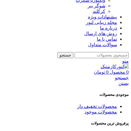
ویکتوریا سکرت
شوگر بير
کرکلند
پیشنهادات ویژه
مجله زیبایی لنور
درباره ما
روش های ارسال
تماس با ما
سوالات متداول
جستجو
منو
0
محصول
0
تومان
جستجو
بستن
موجودی محصولات
محصولات تخفیف دار
محصولات موجود
پرفروش ترین محصولات