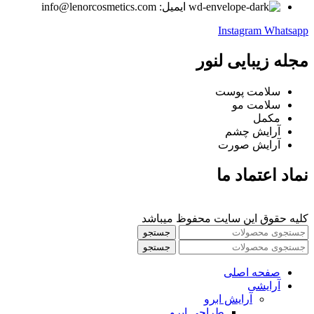
ایمیل: info@lenorcosmetics.com
Instagram
Whatsapp
مجله زیبایی لنور
سلامت پوست
سلامت مو
مکمل
آرایش چشم
آرایش صورت
نماد اعتماد ما
کلیه حقوق این سایت محفوظ میباشد
جستجو
جستجو
صفحه اصلی
آرایشی
آرايش ابرو
طراحی ابرو