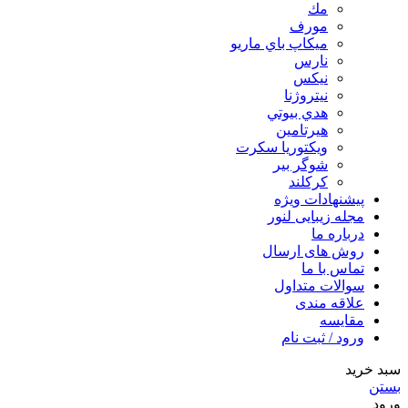
مك
مورف
ميكاپ باي ماريو
نارس
نيكس
نیتروژنا
هدي بيوتي
هیرتامین
ویکتوریا سکرت
شوگر بير
کرکلند
پیشنهادات ویژه
مجله زیبایی لنور
درباره ما
روش های ارسال
تماس با ما
سوالات متداول
علاقه مندی
مقایسه
ورود / ثبت نام
سبد خرید
بستن
ورود