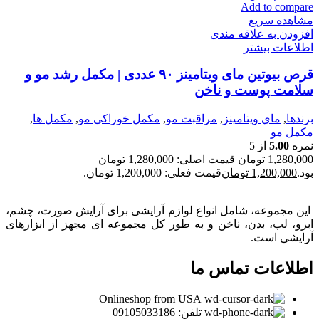
Add to compare
مشاهده سریع
افزودن به علاقه مندی
اطلاعات بیشتر
قرص بیوتین مای ویتامینز ۹۰ عددی | مکمل رشد مو و
سلامت پوست و ناخن
برندها
,
ماي ويتامينز
,
مراقبت مو
,
مكمل خوراكی مو
,
مكمل ها
,
مکمل مو
نمره
5.00
از 5
1,280,000
تومان
قیمت اصلی: 1,280,000 تومان
بود.
1,200,000
تومان
قیمت فعلی: 1,200,000 تومان.
این مجموعه، شامل انواع لوازم آرایشی برای آرایش صورت، چشم،
ابرو، لب، بدن، ناخن و به طور کل مجموعه ای مجهز از ابزارهای
آرایشی است.
اطلاعات تماس ما
Onlineshop from USA
تلفن: 09105033186