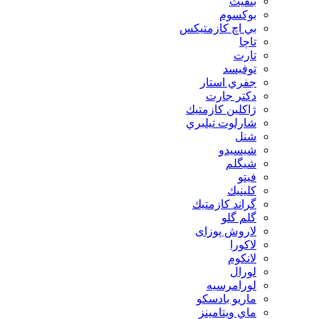
بنفيت
بوكسوم
بي اچ كازمتيكس
تاچا
تارت
توفيسد
جفري استار
دكتر جارت
ژاكلين كازمتيك
شارلوت تيلبري
شنل
شيسيدو
شیگلم
فيتو
كلينيك
گراند كازمتيك
گلم گلو
لاروش پوزای
لاكورا
لانكوم
لورال
لورامرسيه
ماريو بادسكو
ماي ويتامينز