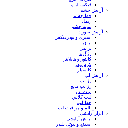
فیکس ابرو
آرايش چشم
خط چشم
ريمل
سايه چشم
آرايش صورت
اسپري و پودرفيكس
برنزر
پرايمر
رژگونه
كانتور و هايلايتر
كرم پودر
كانسيلر
آرايش لب
رژ لب
رژ لب مایع
تینت لب
لیپ گلاس
خط لب
بالم و مراقبت لب
ابزار آرايشي
براش آرایشی
اسفنج و بیوتی بلندر