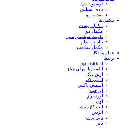
لوسیون بدن
بادی اسپلش
ضد تعریق
مكمل ها
مکمل پوست
مکمل مو
تقویت سیستم ایمنی
تناسب اندام
مکمل سلامت
عطر و ادکلن
برندها
Spoiledchild
آناستازيا بورلي هيلز
اربن ديكي
استي لادر
اسمش باكس
اورجينز
اوردينري
اون
ايت كازمتيك
ايزدين
بابي بران
بایر