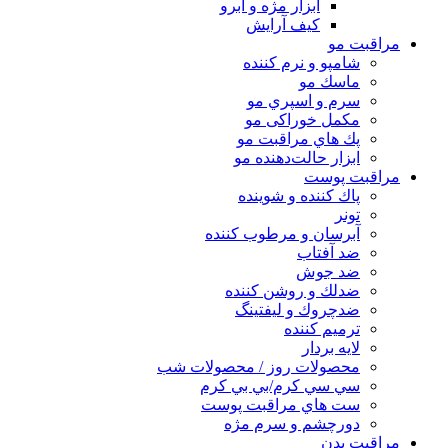
ابزار مژه و ابرو
کیف آرایش
مراقبت مو
شامپو و نرم كننده
ماسك مو
سرم و اسپري مو
مكمل خوراكی مو
پك هاي مراقبت مو
ابزار حالت‌دهنده مو
مراقبت پوست
پاك كننده و شوينده
تونر
آبرسان و مرطوب كننده
ضد آفتاب
ضد جوش
ضدلك و روشن كننده
ضدچروك و ليفتينگ
ترميم كننده
لايه بردار
محصولات روز / محصولات شب
سي سي كرم/بي بي كرم
ست هاي مراقبت پوست
دورچشم و سرم مژه
مراقبت بدن