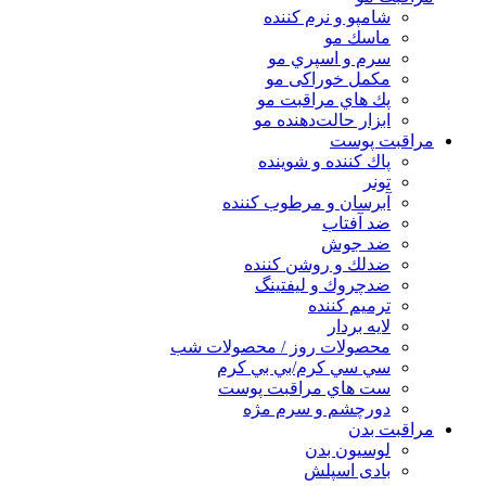
شامپو و نرم كننده
ماسك مو
سرم و اسپري مو
مكمل خوراكی مو
پك هاي مراقبت مو
ابزار حالت‌دهنده مو
مراقبت پوست
پاك كننده و شوينده
تونر
آبرسان و مرطوب كننده
ضد آفتاب
ضد جوش
ضدلك و روشن كننده
ضدچروك و ليفتينگ
ترميم كننده
لايه بردار
محصولات روز / محصولات شب
سي سي كرم/بي بي كرم
ست هاي مراقبت پوست
دورچشم و سرم مژه
مراقبت بدن
لوسیون بدن
بادی اسپلش