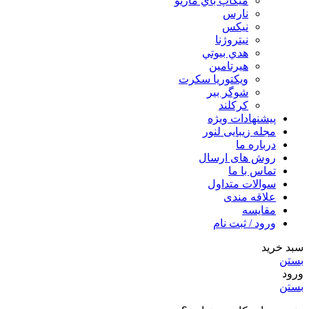
ميكاپ باي ماريو
نارس
نيكس
نیتروژنا
هدي بيوتي
هیرتامین
ویکتوریا سکرت
شوگر بير
کرکلند
پیشنهادات ویژه
مجله زیبایی لنور
درباره ما
روش های ارسال
تماس با ما
سوالات متداول
علاقه مندی
مقایسه
ورود / ثبت نام
سبد خرید
بستن
ورود
بستن