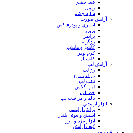
خط چشم
ريمل
سايه چشم
آرايش صورت
اسپري و پودرفيكس
برنزر
پرايمر
رژگونه
كانتور و هايلايتر
كرم پودر
كانسيلر
آرايش لب
رژ لب
رژ لب مایع
تینت لب
لیپ گلاس
خط لب
بالم و مراقبت لب
ابزار آرايشي
براش آرایشی
اسفنج و بیوتی بلندر
ابزار مژه و ابرو
کیف آرایش
مراقبت مو