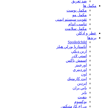
ضد تعریق
مكمل ها
مکمل پوست
مکمل مو
تقویت سیستم ایمنی
تناسب اندام
مکمل سلامت
عطر و ادکلن
برندها
Spoiledchild
آناستازيا بورلي هيلز
اربن ديكي
استي لادر
اسمش باكس
اورجينز
اوردينري
اون
ايت كازمتيك
ايزدين
بابي بران
بایر
بنفيت
بوكسوم
بي اچ كازمتيكس