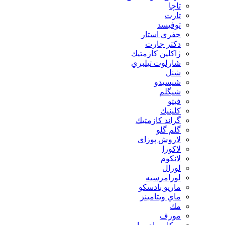
تاچا
تارت
توفيسد
جفري استار
دكتر جارت
ژاكلين كازمتيك
شارلوت تيلبري
شنل
شيسيدو
شیگلم
فيتو
كلينيك
گراند كازمتيك
گلم گلو
لاروش پوزای
لاكورا
لانكوم
لورال
لورامرسيه
ماريو بادسكو
ماي ويتامينز
مك
مورف