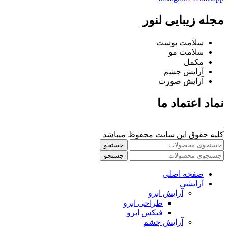
مجله زیبایی لنور
سلامت پوست
سلامت مو
مکمل
آرایش چشم
آرایش صورت
نماد اعتماد ما
کلیه حقوق این سایت محفوظ میباشد
جستجو
جستجو
صفحه اصلی
آرایشی
آرايش ابرو
طراحی ابرو
فیکس ابرو
آرايش چشم