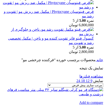
قرص فیتوسیان Phytocyane | مکمل ضد ریزش مو | تقویت و
رشد مو
نمره
5.00
از 5
6,800,000
تومان
کپسول فیتو فانر تقویت کننده مو و ناخن | مکمل تخصصی
رشد و تقویت مو
نمره
5.00
از 5
2,800,000
تومان
خانه
محصولات برچسب خورده “فرکننده چرخشی مو”
نمایش یک نتیجه
مشاهده فیلترها
نمایش
9
12
18
24
Add to compare