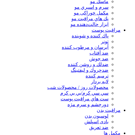
ماسك مو
سرم و اسپري مو
مكمل خوراكی مو
پك هاي مراقبت مو
ابزار حالت‌دهنده مو
مراقبت پوست
پاك كننده و شوينده
تونر
آبرسان و مرطوب كننده
ضد آفتاب
ضد جوش
ضدلك و روشن كننده
ضدچروك و ليفتينگ
ترميم كننده
لايه بردار
محصولات روز / محصولات شب
سي سي كرم/بي بي كرم
ست هاي مراقبت پوست
دورچشم و سرم مژه
مراقبت بدن
لوسیون بدن
بادی اسپلش
ضد تعریق
مكمل ها