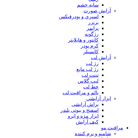
سايه چشم
آرايش صورت
اسپري و پودرفيكس
برنزر
پرايمر
رژگونه
كانتور و هايلايتر
كرم پودر
كانسيلر
آرايش لب
رژ لب
رژ لب مایع
تینت لب
لیپ گلاس
خط لب
بالم و مراقبت لب
ابزار آرايشي
براش آرایشی
اسفنج و بیوتی بلندر
ابزار مژه و ابرو
کیف آرایش
مراقبت مو
شامپو و نرم كننده