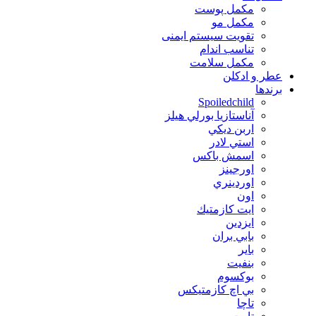
مکمل پوست
مکمل مو
تقویت سیستم ایمنی
تناسب اندام
مکمل سلامت
عطر و ادکلن
برندها
Spoiledchild
آناستازيا بورلي هيلز
اربن ديكي
استي لادر
اسمش باكس
اورجينز
اوردينري
اون
ايت كازمتيك
ايزدين
بابي بران
بایر
بنفيت
بوكسوم
بي اچ كازمتيكس
تاچا