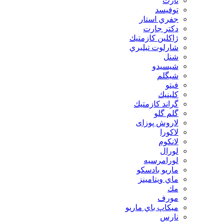
تارت
توفيسد
جفري استار
دكتر جارت
ژاكلين كازمتيك
شارلوت تيلبري
شنل
شيسيدو
شیگلم
فيتو
كلينيك
گراند كازمتيك
گلم گلو
لاروش پوزای
لاكورا
لانكوم
لورال
لورامرسيه
ماريو بادسكو
ماي ويتامينز
مك
مورف
ميكاپ باي ماريو
نارس