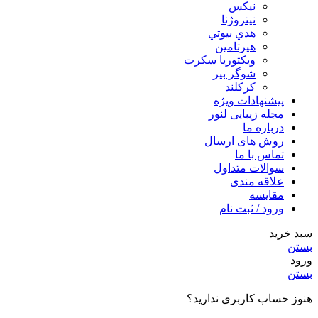
نيكس
نیتروژنا
هدي بيوتي
هیرتامین
ویکتوریا سکرت
شوگر بير
کرکلند
پیشنهادات ویژه
مجله زیبایی لنور
درباره ما
روش های ارسال
تماس با ما
سوالات متداول
علاقه مندی
مقایسه
ورود / ثبت نام
سبد خرید
بستن
ورود
بستن
هنوز حساب کاربری ندارید؟