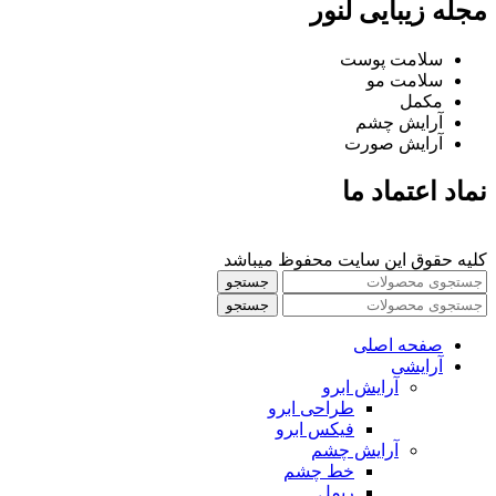
مجله زیبایی لنور
سلامت پوست
سلامت مو
مکمل
آرایش چشم
آرایش صورت
نماد اعتماد ما
کلیه حقوق این سایت محفوظ میباشد
جستجو
جستجو
صفحه اصلی
آرایشی
آرايش ابرو
طراحی ابرو
فیکس ابرو
آرايش چشم
خط چشم
ريمل