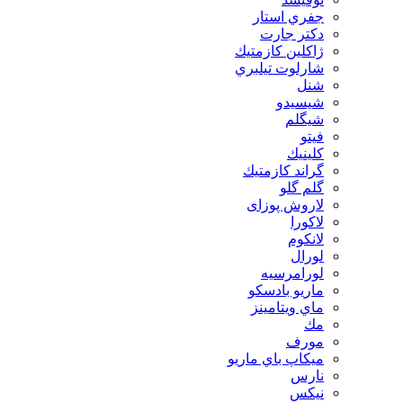
جفري استار
دكتر جارت
ژاكلين كازمتيك
شارلوت تيلبري
شنل
شيسيدو
شیگلم
فيتو
كلينيك
گراند كازمتيك
گلم گلو
لاروش پوزای
لاكورا
لانكوم
لورال
لورامرسيه
ماريو بادسكو
ماي ويتامينز
مك
مورف
ميكاپ باي ماريو
نارس
نيكس