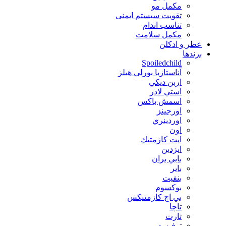
مکمل مو
تقویت سیستم ایمنی
تناسب اندام
مکمل سلامت
عطر و ادکلن
برندها
Spoiledchild
آناستازيا بورلي هيلز
اربن ديكي
استي لادر
اسمش باكس
اورجينز
اوردينري
اون
ايت كازمتيك
ايزدين
بابي بران
بایر
بنفيت
بوكسوم
بي اچ كازمتيكس
تاچا
تارت
توفيسد