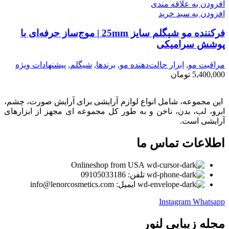
افزودن به علاقه مندی
افزودن به سبد خرید
فرکننده مو شیگلم سایز 25mm | موج‌ساز حرفه‌ای با
پوشش سرامیکی
مراقبت مو
,
ابزار حالت‌دهنده مو
,
برندها
,
شیگلم
,
پیشنهادات ویژه
5,400,000
تومان
این مجموعه، شامل انواع لوازم آرایشی برای آرایش صورت، چشم،
ابرو، لب، بدن، ناخن و به طور کل مجموعه ای مجهز از ابزارهای
آرایشی است.
اطلاعات تماس ما
Onlineshop from USA
تلفن: 09105033186
ایمیل: info@lenorcosmetics.com
Instagram
Whatsapp
مجله زیبایی لنور