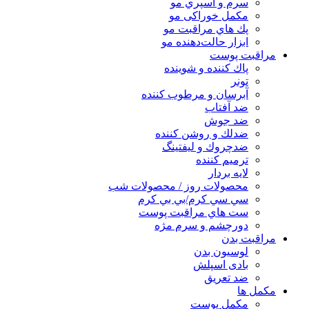
سرم و اسپري مو
مكمل خوراكی مو
پك هاي مراقبت مو
ابزار حالت‌دهنده مو
مراقبت پوست
پاك كننده و شوينده
تونر
آبرسان و مرطوب كننده
ضد آفتاب
ضد جوش
ضدلك و روشن كننده
ضدچروك و ليفتينگ
ترميم كننده
لايه بردار
محصولات روز / محصولات شب
سي سي كرم/بي بي كرم
ست هاي مراقبت پوست
دورچشم و سرم مژه
مراقبت بدن
لوسیون بدن
بادی اسپلش
ضد تعریق
مكمل ها
مکمل پوست