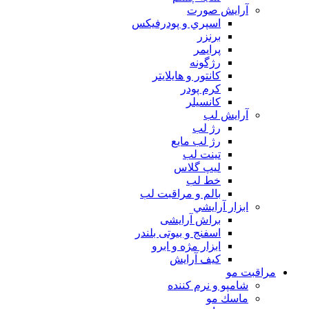
آرايش صورت
اسپري و پودرفيكس
برنزر
پرايمر
رژگونه
كانتور و هايلايتر
كرم پودر
كانسيلر
آرايش لب
رژ لب
رژ لب مایع
تینت لب
لیپ گلاس
خط لب
بالم و مراقبت لب
ابزار آرايشي
براش آرایشی
اسفنج و بیوتی بلندر
ابزار مژه و ابرو
کیف آرایش
مراقبت مو
شامپو و نرم كننده
ماسك مو