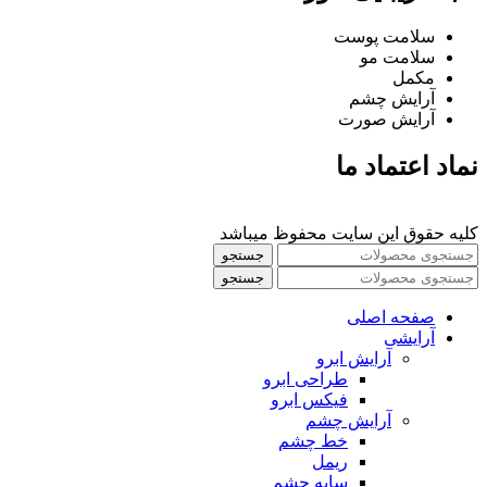
سلامت پوست
سلامت مو
مکمل
آرایش چشم
آرایش صورت
نماد اعتماد ما
کلیه حقوق این سایت محفوظ میباشد
جستجو
جستجو
صفحه اصلی
آرایشی
آرايش ابرو
طراحی ابرو
فیکس ابرو
آرايش چشم
خط چشم
ريمل
سايه چشم