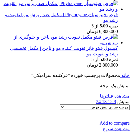
قرص فیتوسیان Phytocyane | مکمل ضد ریزش مو | تقویت و
رشد مو
نمره
5.00
از 5
6,800,000
تومان
کپسول فیتو فانر تقویت کننده مو و ناخن | مکمل تخصصی
رشد و تقویت مو
نمره
5.00
از 5
2,800,000
تومان
خانه
محصولات برچسب خورده “فرکننده سرامیکی”
نمایش یک نتیجه
مشاهده فیلترها
نمایش
9
12
18
24
Add to compare
مشاهده سریع