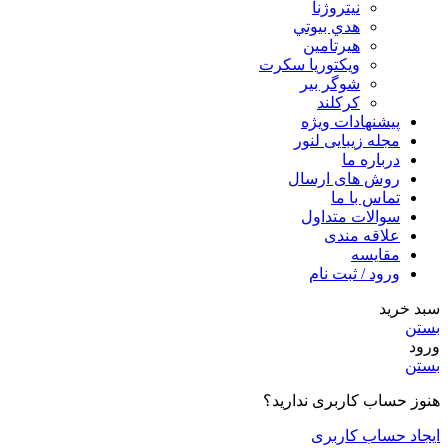
نیتروژنا
هدي بيوتي
هیرتامین
ویکتوریا سکرت
شوگر بير
کرکلند
پیشنهادات ویژه
مجله زیبایی لنور
درباره ما
روش های ارسال
تماس با ما
سوالات متداول
علاقه مندی
مقایسه
ورود / ثبت نام
سبد خرید
بستن
ورود
بستن
هنوز حساب کاربری ندارید؟
ایجاد حساب کاربری