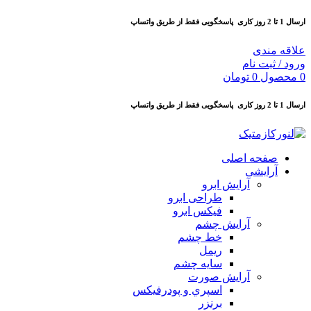
ارسال 1 تا 2 روز کاری
پاسخگویی فقط از طریق واتساپ
علاقه مندی
ورود / ثبت نام
0
محصول
0
تومان
ارسال 1 تا 2 روز کاری
پاسخگویی فقط از طریق واتساپ
صفحه اصلی
آرایشی
آرايش ابرو
طراحی ابرو
فیکس ابرو
آرايش چشم
خط چشم
ريمل
سايه چشم
آرايش صورت
اسپري و پودرفيكس
برنزر