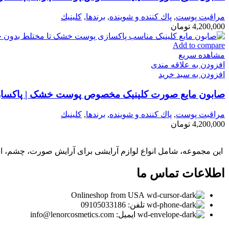
مراقبت پوست
,
پاك كننده و شوينده
,
برندها
,
كلينيك
4,200,000
تومان
Add to compare
مشاهده سریع
افزودن به علاقه مندی
افزودن به سبد خرید
صابون مایع صورت کلینیک مخصوص پوست خشک | پاکسازی
مراقبت پوست
,
پاك كننده و شوينده
,
برندها
,
كلينيك
4,200,000
تومان
این مجموعه، شامل انواع لوازم آرایشی برای آرایش صورت، چشم، ابر
اطلاعات تماس ما
Onlineshop from USA
تلفن: 09105033186
ایمیل: info@lenorcosmetics.com