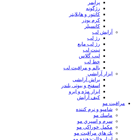
پرايمر
رژگونه
كانتور و هايلايتر
كرم پودر
كانسيلر
آرايش لب
رژ لب
رژ لب مایع
تینت لب
لیپ گلاس
خط لب
بالم و مراقبت لب
ابزار آرايشي
براش آرایشی
اسفنج و بیوتی بلندر
ابزار مژه و ابرو
کیف آرایش
مراقبت مو
شامپو و نرم كننده
ماسك مو
سرم و اسپري مو
مكمل خوراكی مو
پك هاي مراقبت مو
ابزار حالت‌دهنده مو