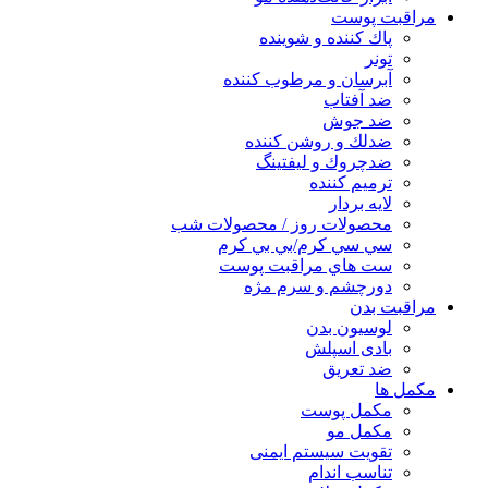
مراقبت پوست
پاك كننده و شوينده
تونر
آبرسان و مرطوب كننده
ضد آفتاب
ضد جوش
ضدلك و روشن كننده
ضدچروك و ليفتينگ
ترميم كننده
لايه بردار
محصولات روز / محصولات شب
سي سي كرم/بي بي كرم
ست هاي مراقبت پوست
دورچشم و سرم مژه
مراقبت بدن
لوسیون بدن
بادی اسپلش
ضد تعریق
مكمل ها
مکمل پوست
مکمل مو
تقویت سیستم ایمنی
تناسب اندام