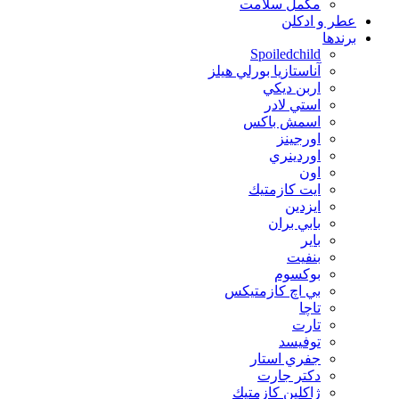
مکمل سلامت
عطر و ادکلن
برندها
Spoiledchild
آناستازيا بورلي هيلز
اربن ديكي
استي لادر
اسمش باكس
اورجينز
اوردينري
اون
ايت كازمتيك
ايزدين
بابي بران
بایر
بنفيت
بوكسوم
بي اچ كازمتيكس
تاچا
تارت
توفيسد
جفري استار
دكتر جارت
ژاكلين كازمتيك