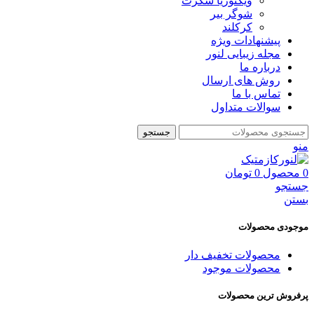
ویکتوریا سکرت
شوگر بير
کرکلند
پیشنهادات ویژه
مجله زیبایی لنور
درباره ما
روش های ارسال
تماس با ما
سوالات متداول
جستجو
منو
0
محصول
0
تومان
جستجو
بستن
موجودی محصولات
محصولات تخفیف دار
محصولات موجود
پرفروش ترین محصولات