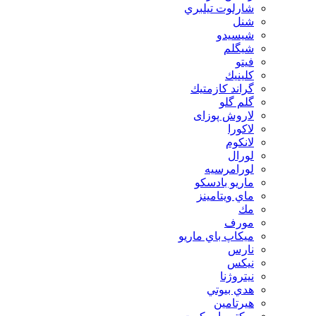
شارلوت تيلبري
شنل
شيسيدو
شیگلم
فيتو
كلينيك
گراند كازمتيك
گلم گلو
لاروش پوزای
لاكورا
لانكوم
لورال
لورامرسيه
ماريو بادسكو
ماي ويتامينز
مك
مورف
ميكاپ باي ماريو
نارس
نيكس
نیتروژنا
هدي بيوتي
هیرتامین