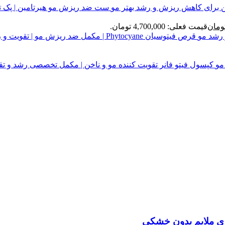
ست ضد ریزش مو هیرتامین | پک 
ومان
قیمت فعلی: 4,700,000 تومان.
قرص فیتوسیان Phytocyane | مکمل ضد ریزش مو | تقویت و رشد مو
کپسول فیتو فانر تقویت کننده مو و ناخن | مکمل تخصصی رشد و تق
ی ملایم بدون خشکی