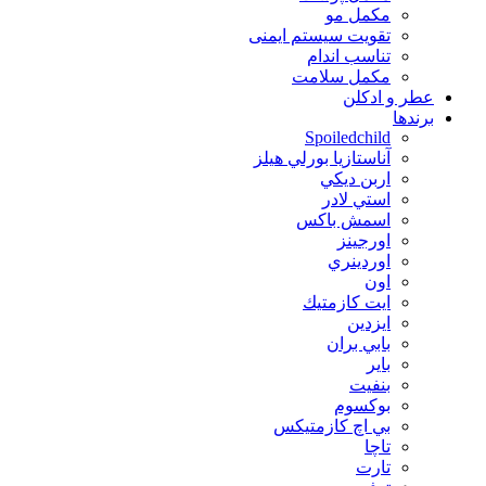
مکمل مو
تقویت سیستم ایمنی
تناسب اندام
مکمل سلامت
عطر و ادکلن
برندها
Spoiledchild
آناستازيا بورلي هيلز
اربن ديكي
استي لادر
اسمش باكس
اورجينز
اوردينري
اون
ايت كازمتيك
ايزدين
بابي بران
بایر
بنفيت
بوكسوم
بي اچ كازمتيكس
تاچا
تارت