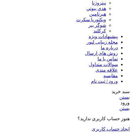
نیتروژنا
هدي بيوتي
هیرتامین
ویکتوریا سکرت
شوگر بير
کرکلند
پیشنهادات ویژه
مجله زیبایی لنور
درباره ما
روش های ارسال
تماس با ما
سوالات متداول
علاقه مندی
مقایسه
ورود / ثبت نام
سبد خرید
بستن
ورود
بستن
هنوز حساب کاربری ندارید؟
ایجاد حساب کاربری