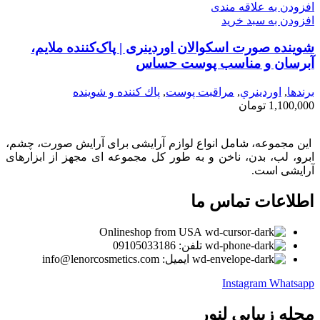
افزودن به علاقه مندی
افزودن به سبد خرید
شوینده صورت اسکوالان اوردینری | پاک‌کننده ملایم،
آبرسان و مناسب پوست حساس
برندها
,
اوردينري
,
مراقبت پوست
,
پاك كننده و شوينده
1,100,000
تومان
این مجموعه، شامل انواع لوازم آرایشی برای آرایش صورت، چشم،
ابرو، لب، بدن، ناخن و به طور کل مجموعه ای مجهز از ابزارهای
آرایشی است.
اطلاعات تماس ما
Onlineshop from USA
تلفن: 09105033186
ایمیل: info@lenorcosmetics.com
Instagram
Whatsapp
مجله زیبایی لنور