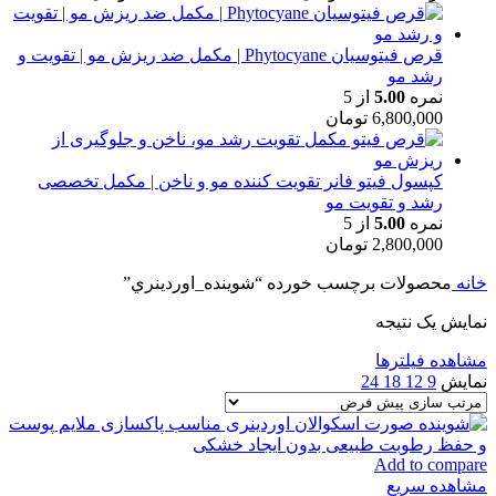
قرص فیتوسیان Phytocyane | مکمل ضد ریزش مو | تقویت و
رشد مو
نمره
5.00
از 5
6,800,000
تومان
کپسول فیتو فانر تقویت کننده مو و ناخن | مکمل تخصصی
رشد و تقویت مو
نمره
5.00
از 5
2,800,000
تومان
خانه
محصولات برچسب خورده “شوينده_اوردينري”
نمایش یک نتیجه
مشاهده فیلترها
نمایش
9
12
18
24
Add to compare
مشاهده سریع