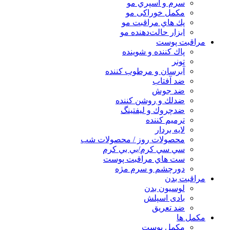
سرم و اسپري مو
مكمل خوراكی مو
پك هاي مراقبت مو
ابزار حالت‌دهنده مو
مراقبت پوست
پاك كننده و شوينده
تونر
آبرسان و مرطوب كننده
ضد آفتاب
ضد جوش
ضدلك و روشن كننده
ضدچروك و ليفتينگ
ترميم كننده
لايه بردار
محصولات روز / محصولات شب
سي سي كرم/بي بي كرم
ست هاي مراقبت پوست
دورچشم و سرم مژه
مراقبت بدن
لوسیون بدن
بادی اسپلش
ضد تعریق
مكمل ها
مکمل پوست