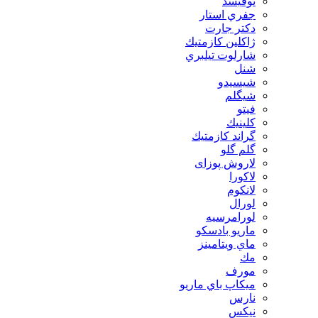
توفيسد
جفري استار
دكتر جارت
ژاكلين كازمتيك
شارلوت تيلبري
شنل
شيسيدو
شیگلم
فيتو
كلينيك
گراند كازمتيك
گلم گلو
لاروش پوزای
لاكورا
لانكوم
لورال
لورامرسيه
ماريو بادسكو
ماي ويتامينز
مك
مورف
ميكاپ باي ماريو
نارس
نيكس