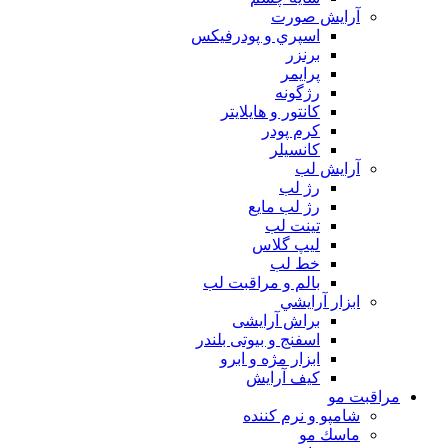
آرايش صورت
اسپري و پودرفيكس
برنزر
پرايمر
رژگونه
كانتور و هايلايتر
كرم پودر
كانسيلر
آرايش لب
رژ لب
رژ لب مایع
تینت لب
لیپ گلاس
خط لب
بالم و مراقبت لب
ابزار آرايشي
براش آرایشی
اسفنج و بیوتی بلندر
ابزار مژه و ابرو
کیف آرایش
مراقبت مو
شامپو و نرم كننده
ماسك مو