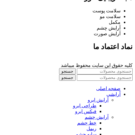
سلامت پوست
سلامت مو
مکمل
آرایش چشم
آرایش صورت
نماد اعتماد ما
کلیه حقوق این سایت محفوظ میباشد
جستجو
جستجو
صفحه اصلی
آرایشی
آرايش ابرو
طراحی ابرو
فیکس ابرو
آرايش چشم
خط چشم
ريمل
سايه چشم