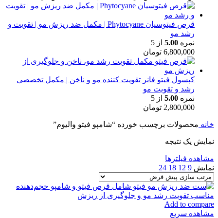
قرص فیتوسیان Phytocyane | مکمل ضد ریزش مو | تقویت و
رشد مو
نمره
5.00
از 5
6,800,000
تومان
کپسول فیتو فانر تقویت کننده مو و ناخن | مکمل تخصصی
رشد و تقویت مو
نمره
5.00
از 5
2,800,000
تومان
خانه
محصولات برچسب خورده “شامپو فیتو والیوم”
نمایش یک نتیجه
مشاهده فیلترها
نمایش
9
12
18
24
Add to compare
مشاهده سریع