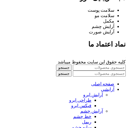
سلامت پوست
سلامت مو
مکمل
آرایش چشم
آرایش صورت
نماد اعتماد ما
کلیه حقوق این سایت محفوظ میباشد
جستجو
جستجو
صفحه اصلی
آرایشی
آرايش ابرو
طراحی ابرو
فیکس ابرو
آرايش چشم
خط چشم
ريمل
سايه چشم