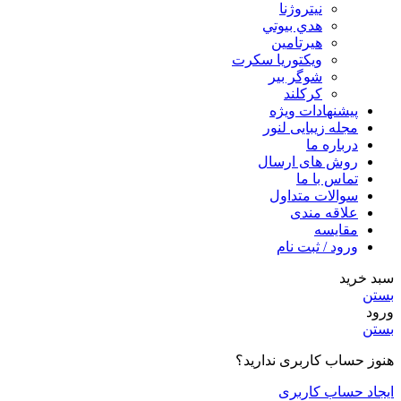
نیتروژنا
هدي بيوتي
هیرتامین
ویکتوریا سکرت
شوگر بير
کرکلند
پیشنهادات ویژه
مجله زیبایی لنور
درباره ما
روش های ارسال
تماس با ما
سوالات متداول
علاقه مندی
مقایسه
ورود / ثبت نام
سبد خرید
بستن
ورود
بستن
هنوز حساب کاربری ندارید؟
ایجاد حساب کاربری