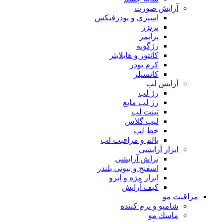
آرايش صورت
اسپري و پودرفيكس
برنزر
پرايمر
رژگونه
كانتور و هايلايتر
كرم پودر
كانسيلر
آرايش لب
رژ لب
رژ لب مایع
تینت لب
لیپ گلاس
خط لب
بالم و مراقبت لب
ابزار آرايشي
براش آرایشی
اسفنج و بیوتی بلندر
ابزار مژه و ابرو
کیف آرایش
مراقبت مو
شامپو و نرم كننده
ماسك مو