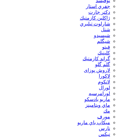
توفيسد
جفري استار
دكتر جارت
ژاكلين كازمتيك
شارلوت تيلبري
شنل
شيسيدو
شیگلم
فيتو
كلينيك
گراند كازمتيك
گلم گلو
لاروش پوزای
لاكورا
لانكوم
لورال
لورامرسيه
ماريو بادسكو
ماي ويتامينز
مك
مورف
ميكاپ باي ماريو
نارس
نيكس