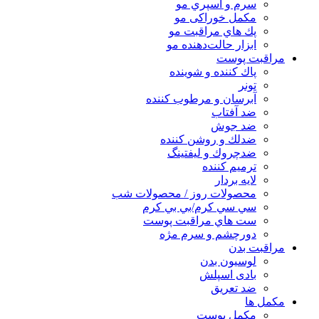
سرم و اسپري مو
مكمل خوراكی مو
پك هاي مراقبت مو
ابزار حالت‌دهنده مو
مراقبت پوست
پاك كننده و شوينده
تونر
آبرسان و مرطوب كننده
ضد آفتاب
ضد جوش
ضدلك و روشن كننده
ضدچروك و ليفتينگ
ترميم كننده
لايه بردار
محصولات روز / محصولات شب
سي سي كرم/بي بي كرم
ست هاي مراقبت پوست
دورچشم و سرم مژه
مراقبت بدن
لوسیون بدن
بادی اسپلش
ضد تعریق
مكمل ها
مکمل پوست