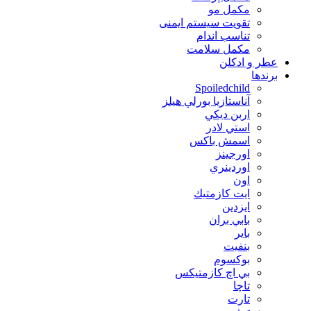
مکمل مو
تقویت سیستم ایمنی
تناسب اندام
مکمل سلامت
عطر و ادکلن
برندها
Spoiledchild
آناستازيا بورلي هيلز
اربن ديكي
استي لادر
اسمش باكس
اورجينز
اوردينري
اون
ايت كازمتيك
ايزدين
بابي بران
بایر
بنفيت
بوكسوم
بي اچ كازمتيكس
تاچا
تارت