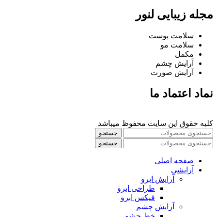
مجله زیبایی لنور
سلامت پوست
سلامت مو
مکمل
آرایش چشم
آرایش صورت
نماد اعتماد ما
کلیه حقوق این سایت محفوظ میباشد
جستجو
جستجو
صفحه اصلی
آرایشی
آرايش ابرو
طراحی ابرو
فیکس ابرو
آرايش چشم
خط چشم