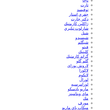
تاچا
تارت
توفيسد
جفري استار
دكتر جارت
ژاكلين كازمتيك
شارلوت تيلبري
شنل
شيسيدو
شیگلم
فيتو
كلينيك
گراند كازمتيك
گلم گلو
لاروش پوزای
لاكورا
لانكوم
لورال
لورامرسيه
ماريو بادسكو
ماي ويتامينز
مك
مورف
ميكاپ باي ماريو