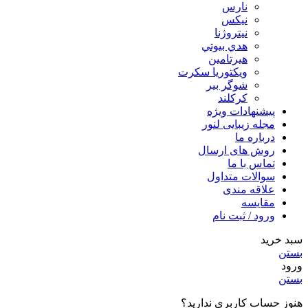
نارس
نيكس
نیتروژنا
هدي بيوتي
هیرتامین
ویکتوریا سکرت
شوگر بير
کرکلند
پیشنهادات ویژه
مجله زیبایی لنور
درباره ما
روش های ارسال
تماس با ما
سوالات متداول
علاقه مندی
مقایسه
ورود / ثبت نام
سبد خرید
بستن
ورود
بستن
هنوز حساب کاربری ندارید؟