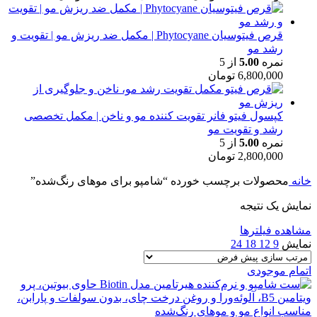
قرص فیتوسیان Phytocyane | مکمل ضد ریزش مو | تقویت و
رشد مو
نمره
5.00
از 5
6,800,000
تومان
کپسول فیتو فانر تقویت کننده مو و ناخن | مکمل تخصصی
رشد و تقویت مو
نمره
5.00
از 5
2,800,000
تومان
خانه
محصولات برچسب خورده “شامپو برای موهای رنگ‌شده”
نمایش یک نتیجه
مشاهده فیلترها
نمایش
9
12
18
24
اتمام موجودی