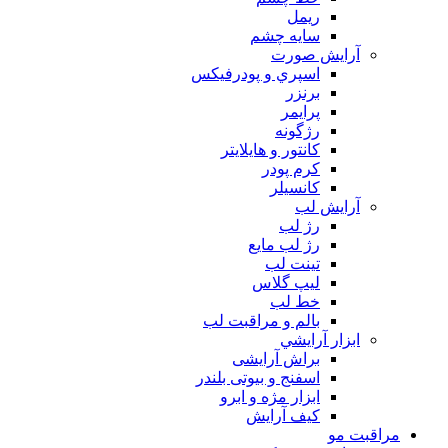
ريمل
سايه چشم
آرايش صورت
اسپري و پودرفيكس
برنزر
پرايمر
رژگونه
كانتور و هايلايتر
كرم پودر
كانسيلر
آرايش لب
رژ لب
رژ لب مایع
تینت لب
لیپ گلاس
خط لب
بالم و مراقبت لب
ابزار آرايشي
براش آرایشی
اسفنج و بیوتی بلندر
ابزار مژه و ابرو
کیف آرایش
مراقبت مو