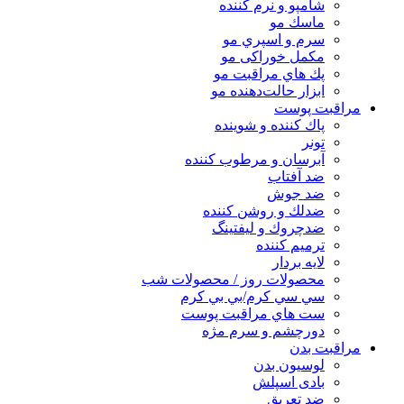
شامپو و نرم كننده
ماسك مو
سرم و اسپري مو
مكمل خوراكی مو
پك هاي مراقبت مو
ابزار حالت‌دهنده مو
مراقبت پوست
پاك كننده و شوينده
تونر
آبرسان و مرطوب كننده
ضد آفتاب
ضد جوش
ضدلك و روشن كننده
ضدچروك و ليفتينگ
ترميم كننده
لايه بردار
محصولات روز / محصولات شب
سي سي كرم/بي بي كرم
ست هاي مراقبت پوست
دورچشم و سرم مژه
مراقبت بدن
لوسیون بدن
بادی اسپلش
ضد تعریق