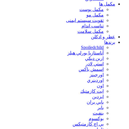
مكمل ها
مکمل پوست
مکمل مو
تقویت سیستم ایمنی
تناسب اندام
مکمل سلامت
عطر و ادکلن
برندها
Spoiledchild
آناستازيا بورلي هيلز
اربن ديكي
استي لادر
اسمش باكس
اورجينز
اوردينري
اون
ايت كازمتيك
ايزدين
بابي بران
بایر
بنفيت
بوكسوم
بي اچ كازمتيكس