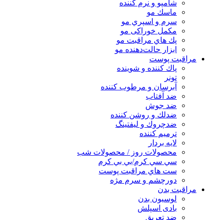
شامپو و نرم كننده
ماسك مو
سرم و اسپري مو
مكمل خوراكی مو
پك هاي مراقبت مو
ابزار حالت‌دهنده مو
مراقبت پوست
پاك كننده و شوينده
تونر
آبرسان و مرطوب كننده
ضد آفتاب
ضد جوش
ضدلك و روشن كننده
ضدچروك و ليفتينگ
ترميم كننده
لايه بردار
محصولات روز / محصولات شب
سي سي كرم/بي بي كرم
ست هاي مراقبت پوست
دورچشم و سرم مژه
مراقبت بدن
لوسیون بدن
بادی اسپلش
ضد تعریق