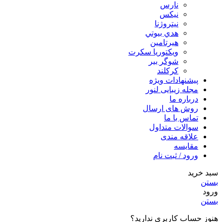
نارس
نيكس
نیتروژنا
هدي بيوتي
هیرتامین
ویکتوریا سکرت
شوگر بير
کرکلند
پیشنهادات ویژه
مجله زیبایی لنور
درباره ما
روش های ارسال
تماس با ما
سوالات متداول
علاقه مندی
مقایسه
ورود / ثبت نام
سبد خرید
بستن
ورود
بستن
هنوز حساب کاربری ندارید؟