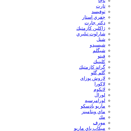
تاچا
تارت
توفيسد
جفري استار
دكتر جارت
ژاكلين كازمتيك
شارلوت تيلبري
شنل
شيسيدو
شیگلم
فيتو
كلينيك
گراند كازمتيك
گلم گلو
لاروش پوزای
لاكورا
لانكوم
لورال
لورامرسيه
ماريو بادسكو
ماي ويتامينز
مك
مورف
ميكاپ باي ماريو