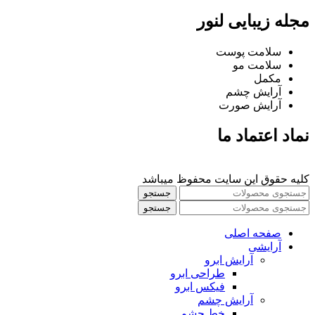
مجله زیبایی لنور
سلامت پوست
سلامت مو
مکمل
آرایش چشم
آرایش صورت
نماد اعتماد ما
کلیه حقوق این سایت محفوظ میباشد
جستجو
جستجو
صفحه اصلی
آرایشی
آرايش ابرو
طراحی ابرو
فیکس ابرو
آرايش چشم
خط چشم