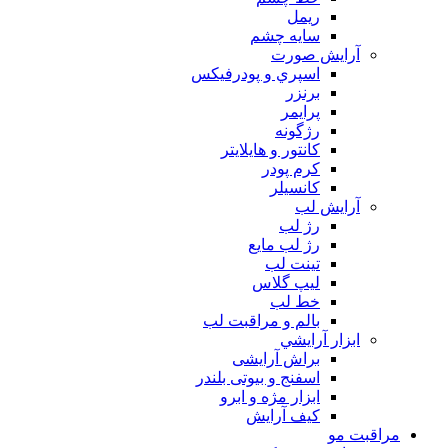
ريمل
سايه چشم
آرايش صورت
اسپري و پودرفيكس
برنزر
پرايمر
رژگونه
كانتور و هايلايتر
كرم پودر
كانسيلر
آرايش لب
رژ لب
رژ لب مایع
تینت لب
لیپ گلاس
خط لب
بالم و مراقبت لب
ابزار آرايشي
براش آرایشی
اسفنج و بیوتی بلندر
ابزار مژه و ابرو
کیف آرایش
مراقبت مو