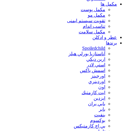
مكمل ها
مکمل پوست
مکمل مو
تقویت سیستم ایمنی
تناسب اندام
مکمل سلامت
عطر و ادکلن
برندها
Spoiledchild
آناستازيا بورلي هيلز
اربن ديكي
استي لادر
اسمش باكس
اورجينز
اوردينري
اون
ايت كازمتيك
ايزدين
بابي بران
بایر
بنفيت
بوكسوم
بي اچ كازمتيكس