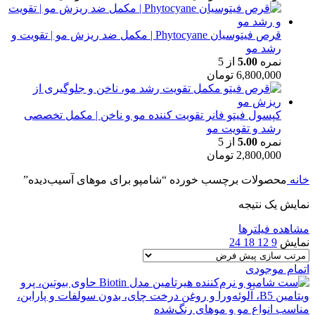
قرص فیتوسیان Phytocyane | مکمل ضد ریزش مو | تقویت و
رشد مو
نمره
5.00
از 5
6,800,000
تومان
کپسول فیتو فانر تقویت کننده مو و ناخن | مکمل تخصصی
رشد و تقویت مو
نمره
5.00
از 5
2,800,000
تومان
خانه
محصولات برچسب خورده “شامپو برای موهای آسیب‌دیده”
نمایش یک نتیجه
مشاهده فیلترها
نمایش
9
12
18
24
اتمام موجودی