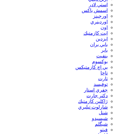
استي لادر
اسمش باكس
اورجينز
اوردينري
اون
ايت كازمتيك
ايزدين
بابي بران
بایر
بنفيت
بوكسوم
بي اچ كازمتيكس
تاچا
تارت
توفيسد
جفري استار
دكتر جارت
ژاكلين كازمتيك
شارلوت تيلبري
شنل
شيسيدو
شیگلم
فيتو