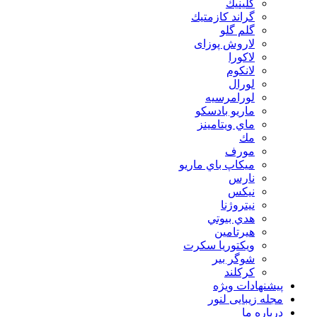
كلينيك
گراند كازمتيك
گلم گلو
لاروش پوزای
لاكورا
لانكوم
لورال
لورامرسيه
ماريو بادسكو
ماي ويتامينز
مك
مورف
ميكاپ باي ماريو
نارس
نيكس
نیتروژنا
هدي بيوتي
هیرتامین
ویکتوریا سکرت
شوگر بير
کرکلند
پیشنهادات ویژه
مجله زیبایی لنور
درباره ما