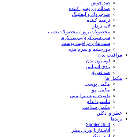
ضد جوش
ضدلك و روشن كننده
ضدچروك و ليفتينگ
ترميم كننده
لايه بردار
محصولات روز / محصولات شب
سي سي كرم/بي بي كرم
ست هاي مراقبت پوست
دورچشم و سرم مژه
مراقبت بدن
لوسیون بدن
بادی اسپلش
ضد تعریق
مكمل ها
مکمل پوست
مکمل مو
تقویت سیستم ایمنی
تناسب اندام
مکمل سلامت
عطر و ادکلن
برندها
Spoiledchild
آناستازيا بورلي هيلز
اربن ديكي