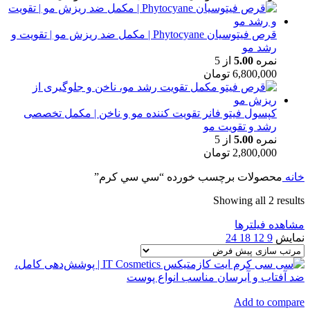
قرص فیتوسیان Phytocyane | مکمل ضد ریزش مو | تقویت و
رشد مو
نمره
5.00
از 5
6,800,000
تومان
کپسول فیتو فانر تقویت کننده مو و ناخن | مکمل تخصصی
رشد و تقویت مو
نمره
5.00
از 5
2,800,000
تومان
خانه
محصولات برچسب خورده “سي سي كرم”
Showing all 2 results
مشاهده فیلترها
نمایش
9
12
18
24
Add to compare