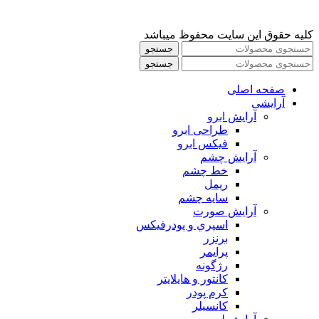
کلیه حقوق این سایت محفوظ میباشد
جستجو
جستجو
صفحه اصلی
آرایشی
آرايش ابرو
طراحی ابرو
فیکس ابرو
آرايش چشم
خط چشم
ريمل
سايه چشم
آرايش صورت
اسپري و پودرفيكس
برنزر
پرايمر
رژگونه
كانتور و هايلايتر
كرم پودر
كانسيلر