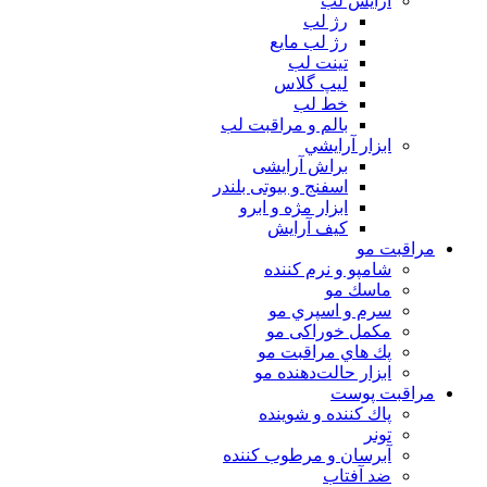
آرايش لب
رژ لب
رژ لب مایع
تینت لب
لیپ گلاس
خط لب
بالم و مراقبت لب
ابزار آرايشي
براش آرایشی
اسفنج و بیوتی بلندر
ابزار مژه و ابرو
کیف آرایش
مراقبت مو
شامپو و نرم كننده
ماسك مو
سرم و اسپري مو
مكمل خوراكی مو
پك هاي مراقبت مو
ابزار حالت‌دهنده مو
مراقبت پوست
پاك كننده و شوينده
تونر
آبرسان و مرطوب كننده
ضد آفتاب