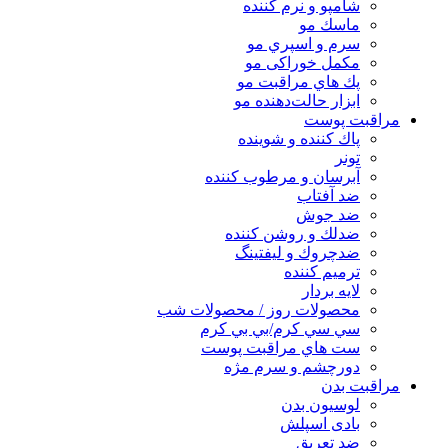
شامپو و نرم كننده
ماسك مو
سرم و اسپري مو
مكمل خوراكی مو
پك هاي مراقبت مو
ابزار حالت‌دهنده مو
مراقبت پوست
پاك كننده و شوينده
تونر
آبرسان و مرطوب كننده
ضد آفتاب
ضد جوش
ضدلك و روشن كننده
ضدچروك و ليفتينگ
ترميم كننده
لايه بردار
محصولات روز / محصولات شب
سي سي كرم/بي بي كرم
ست هاي مراقبت پوست
دورچشم و سرم مژه
مراقبت بدن
لوسیون بدن
بادی اسپلش
ضد تعریق