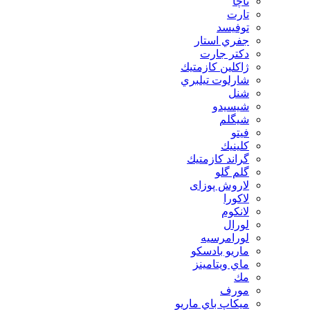
تاچا
تارت
توفيسد
جفري استار
دكتر جارت
ژاكلين كازمتيك
شارلوت تيلبري
شنل
شيسيدو
شیگلم
فيتو
كلينيك
گراند كازمتيك
گلم گلو
لاروش پوزای
لاكورا
لانكوم
لورال
لورامرسيه
ماريو بادسكو
ماي ويتامينز
مك
مورف
ميكاپ باي ماريو