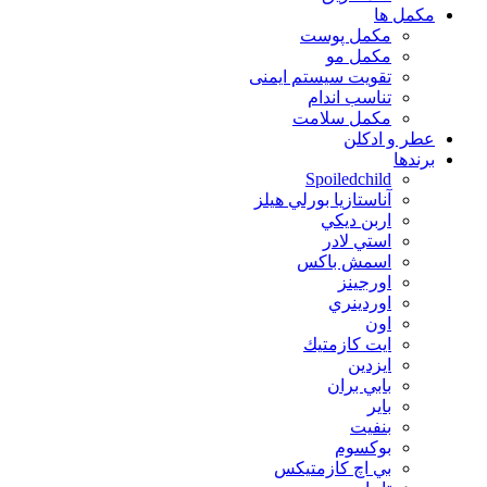
مكمل ها
مکمل پوست
مکمل مو
تقویت سیستم ایمنی
تناسب اندام
مکمل سلامت
عطر و ادکلن
برندها
Spoiledchild
آناستازيا بورلي هيلز
اربن ديكي
استي لادر
اسمش باكس
اورجينز
اوردينري
اون
ايت كازمتيك
ايزدين
بابي بران
بایر
بنفيت
بوكسوم
بي اچ كازمتيكس