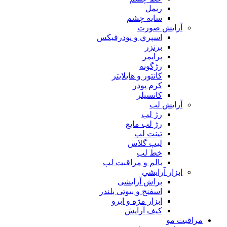
ريمل
سايه چشم
آرايش صورت
اسپري و پودرفيكس
برنزر
پرايمر
رژگونه
كانتور و هايلايتر
كرم پودر
كانسيلر
آرايش لب
رژ لب
رژ لب مایع
تینت لب
لیپ گلاس
خط لب
بالم و مراقبت لب
ابزار آرايشي
براش آرایشی
اسفنج و بیوتی بلندر
ابزار مژه و ابرو
کیف آرایش
مراقبت مو