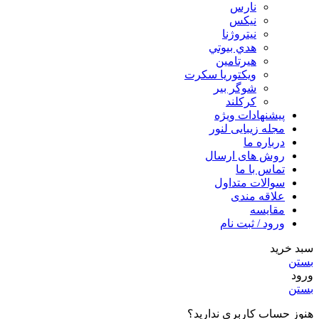
نارس
نيكس
نیتروژنا
هدي بيوتي
هیرتامین
ویکتوریا سکرت
شوگر بير
کرکلند
پیشنهادات ویژه
مجله زیبایی لنور
درباره ما
روش های ارسال
تماس با ما
سوالات متداول
علاقه مندی
مقایسه
ورود / ثبت نام
سبد خرید
بستن
ورود
بستن
هنوز حساب کاربری ندارید؟