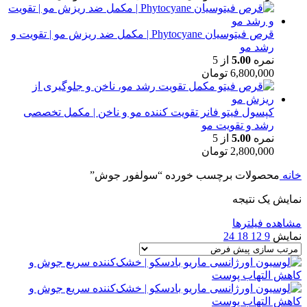
قرص فیتوسیان Phytocyane | مکمل ضد ریزش مو | تقویت و
رشد مو
نمره
5.00
از 5
6,800,000
تومان
کپسول فیتو فانر تقویت کننده مو و ناخن | مکمل تخصصی
رشد و تقویت مو
نمره
5.00
از 5
2,800,000
تومان
خانه
محصولات برچسب خورده “سولفور جوش”
نمایش یک نتیجه
مشاهده فیلترها
نمایش
9
12
18
24