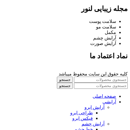
مجله زیبایی لنور
سلامت پوست
سلامت مو
مکمل
آرایش چشم
آرایش صورت
نماد اعتماد ما
کلیه حقوق این سایت محفوظ میباشد
جستجو
جستجو
صفحه اصلی
آرایشی
آرايش ابرو
طراحی ابرو
فیکس ابرو
آرايش چشم
خط چشم