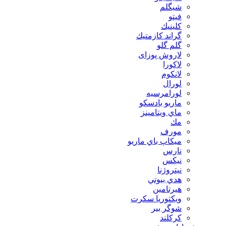
شیگلم
فيتو
كلينيك
گراند كازمتيك
گلم گلو
لاروش پوزای
لاكورا
لانكوم
لورال
لورامرسيه
ماريو بادسكو
ماي ويتامينز
مك
مورف
ميكاپ باي ماريو
نارس
نيكس
نیتروژنا
هدي بيوتي
هیرتامین
ویکتوریا سکرت
شوگر بير
کرکلند