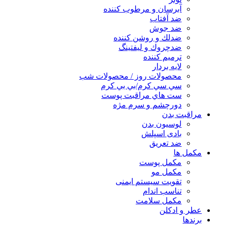
آبرسان و مرطوب كننده
ضد آفتاب
ضد جوش
ضدلك و روشن كننده
ضدچروك و ليفتينگ
ترميم كننده
لايه بردار
محصولات روز / محصولات شب
سي سي كرم/بي بي كرم
ست هاي مراقبت پوست
دورچشم و سرم مژه
مراقبت بدن
لوسیون بدن
بادی اسپلش
ضد تعریق
مكمل ها
مکمل پوست
مکمل مو
تقویت سیستم ایمنی
تناسب اندام
مکمل سلامت
عطر و ادکلن
برندها