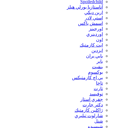
Spoiledchild
آناستازيا بورلي هيلز
اربن ديكي
استي لادر
اسمش باكس
اورجينز
اوردينري
اون
ايت كازمتيك
ايزدين
بابي بران
بایر
بنفيت
بوكسوم
بي اچ كازمتيكس
تاچا
تارت
توفيسد
جفري استار
دكتر جارت
ژاكلين كازمتيك
شارلوت تيلبري
شنل
شيسيدو