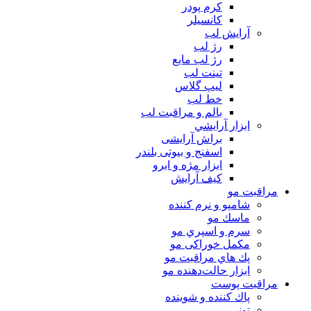
كرم پودر
كانسيلر
آرايش لب
رژ لب
رژ لب مایع
تینت لب
لیپ گلاس
خط لب
بالم و مراقبت لب
ابزار آرايشي
براش آرایشی
اسفنج و بیوتی بلندر
ابزار مژه و ابرو
کیف آرایش
مراقبت مو
شامپو و نرم كننده
ماسك مو
سرم و اسپري مو
مكمل خوراكی مو
پك هاي مراقبت مو
ابزار حالت‌دهنده مو
مراقبت پوست
پاك كننده و شوينده
تونر