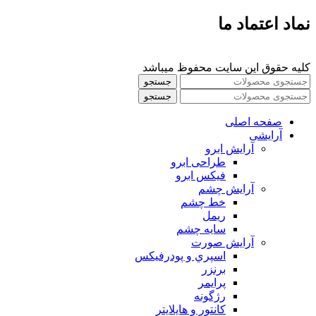
نماد اعتماد ما
کلیه حقوق این سایت محفوظ میباشد
جستجو
جستجو
صفحه اصلی
آرایشی
آرايش ابرو
طراحی ابرو
فیکس ابرو
آرايش چشم
خط چشم
ريمل
سايه چشم
آرايش صورت
اسپري و پودرفيكس
برنزر
پرايمر
رژگونه
كانتور و هايلايتر