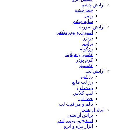
آرايش چشم
خط چشم
ريمل
سايه چشم
آرايش صورت
اسپري و پودرفيكس
برنزر
پرايمر
رژگونه
كانتور و هايلايتر
كرم پودر
كانسيلر
آرايش لب
رژ لب
رژ لب مایع
تینت لب
لیپ گلاس
خط لب
بالم و مراقبت لب
ابزار آرايشي
براش آرایشی
اسفنج و بیوتی بلندر
ابزار مژه و ابرو