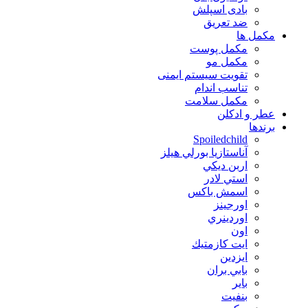
بادی اسپلش
ضد تعریق
مكمل ها
مکمل پوست
مکمل مو
تقویت سیستم ایمنی
تناسب اندام
مکمل سلامت
عطر و ادکلن
برندها
Spoiledchild
آناستازيا بورلي هيلز
اربن ديكي
استي لادر
اسمش باكس
اورجينز
اوردينري
اون
ايت كازمتيك
ايزدين
بابي بران
بایر
بنفيت