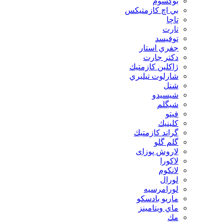
بوكسوم
بي اچ كازمتيكس
تاچا
تارت
توفيسد
جفري استار
دكتر جارت
ژاكلين كازمتيك
شارلوت تيلبري
شنل
شيسيدو
شیگلم
فيتو
كلينيك
گراند كازمتيك
گلم گلو
لاروش پوزای
لاكورا
لانكوم
لورال
لورامرسيه
ماريو بادسكو
ماي ويتامينز
مك