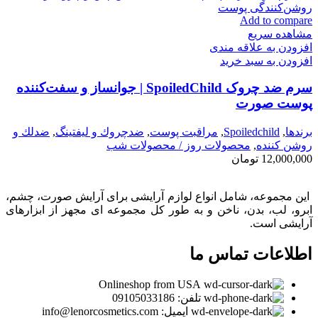
Add to compare
مشاهده سریع
افزودن به علاقه مندی
افزودن به سبد خرید
سرم ضد چروک SpoiledChild | جوانساز و سفت‌کننده
پوست صورت
برندها
,
Spoiledchild
,
مراقبت پوست
,
ضدچروك و ليفتينگ
,
ضدلك و
روشن كننده
,
محصولات روز / محصولات شب
12,000,000
تومان
این مجموعه، شامل انواع لوازم آرایشی برای آرایش صورت، چشم،
ابرو، لب، بدن، ناخن و به طور کل مجموعه ای مجهز از ابزارهای
آرایشی است.
اطلاعات تماس ما
Onlineshop from USA
تلفن: 09105033186
ایمیل: info@lenorcosmetics.com