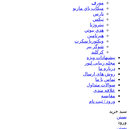
مورف
ميكاپ باي ماريو
نارس
نيكس
نیتروژنا
هدي بيوتي
هیرتامین
ویکتوریا سکرت
شوگر بير
کرکلند
پیشنهادات ویژه
مجله زیبایی لنور
درباره ما
روش های ارسال
تماس با ما
سوالات متداول
علاقه مندی
مقایسه
ورود / ثبت نام
سبد خرید
بستن
ورود
بستن