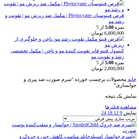
قرص فیتوسیان Phytocyane | مکمل ضد ریزش مو | تقویت و
رشد مو
نمره
5.00
از 5
6,800,000
تومان
کپسول فیتو فانر تقویت کننده مو و ناخن | مکمل تخصصی
رشد و تقویت مو
نمره
5.00
از 5
2,800,000
تومان
خانه
محصولات برچسب خورده “سرم صورت ضد پیری و
جوانسازی”
نمایش یک نتیجه
مشاهده فیلترها
نمایش
9
12
18
24