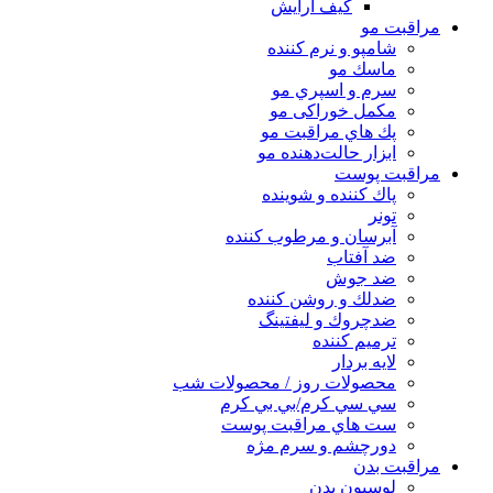
کیف آرایش
مراقبت مو
شامپو و نرم كننده
ماسك مو
سرم و اسپري مو
مكمل خوراكی مو
پك هاي مراقبت مو
ابزار حالت‌دهنده مو
مراقبت پوست
پاك كننده و شوينده
تونر
آبرسان و مرطوب كننده
ضد آفتاب
ضد جوش
ضدلك و روشن كننده
ضدچروك و ليفتينگ
ترميم كننده
لايه بردار
محصولات روز / محصولات شب
سي سي كرم/بي بي كرم
ست هاي مراقبت پوست
دورچشم و سرم مژه
مراقبت بدن
لوسیون بدن