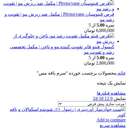
قرص فیتوسیان Phytocyane | مکمل ضد ریزش مو | تقویت و
رشد مو
نمره
5.00
از 5
6,800,000
تومان
کپسول فیتو فانر تقویت کننده مو و ناخن | مکمل تخصصی
رشد و تقویت مو
نمره
5.00
از 5
2,800,000
تومان
خانه
محصولات برچسب خورده “سرم بافه مس”
نمایش یک نتیجه
مشاهده فیلترها
نمایش
9
12
18
24
Add to compare
مشاهده سریع