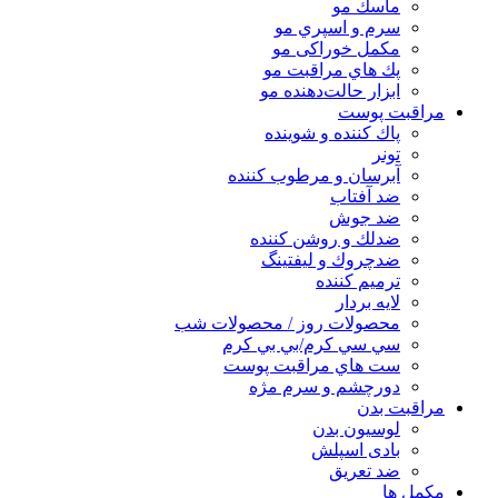
ماسك مو
سرم و اسپري مو
مكمل خوراكی مو
پك هاي مراقبت مو
ابزار حالت‌دهنده مو
مراقبت پوست
پاك كننده و شوينده
تونر
آبرسان و مرطوب كننده
ضد آفتاب
ضد جوش
ضدلك و روشن كننده
ضدچروك و ليفتينگ
ترميم كننده
لايه بردار
محصولات روز / محصولات شب
سي سي كرم/بي بي كرم
ست هاي مراقبت پوست
دورچشم و سرم مژه
مراقبت بدن
لوسیون بدن
بادی اسپلش
ضد تعریق
مكمل ها