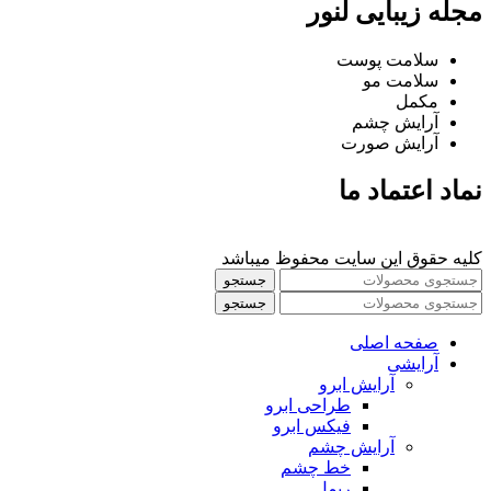
مجله زیبایی لنور
سلامت پوست
سلامت مو
مکمل
آرایش چشم
آرایش صورت
نماد اعتماد ما
کلیه حقوق این سایت محفوظ میباشد
جستجو
جستجو
صفحه اصلی
آرایشی
آرايش ابرو
طراحی ابرو
فیکس ابرو
آرايش چشم
خط چشم
ريمل