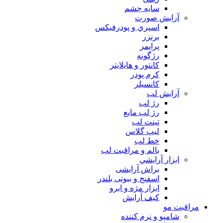
سايه چشم
آرايش صورت
اسپري و پودرفيكس
برنزر
پرايمر
رژگونه
كانتور و هايلايتر
كرم پودر
كانسيلر
آرايش لب
رژ لب
رژ لب مایع
تینت لب
لیپ گلاس
خط لب
بالم و مراقبت لب
ابزار آرايشي
براش آرایشی
اسفنج و بیوتی بلندر
ابزار مژه و ابرو
کیف آرایش
مراقبت مو
شامپو و نرم كننده