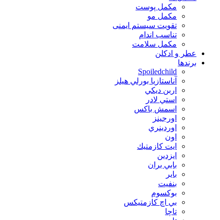
مکمل پوست
مکمل مو
تقویت سیستم ایمنی
تناسب اندام
مکمل سلامت
عطر و ادکلن
برندها
Spoiledchild
آناستازيا بورلي هيلز
اربن ديكي
استي لادر
اسمش باكس
اورجينز
اوردينري
اون
ايت كازمتيك
ايزدين
بابي بران
بایر
بنفيت
بوكسوم
بي اچ كازمتيكس
تاچا