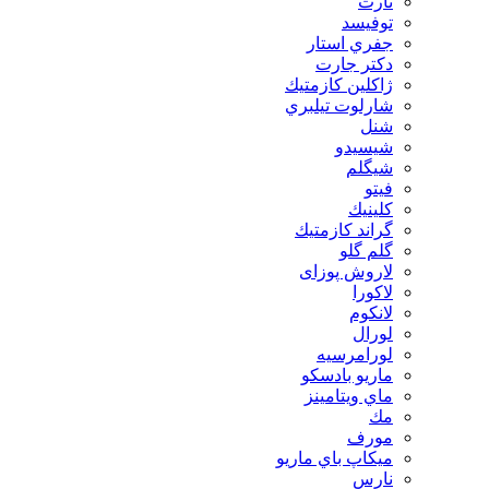
تارت
توفيسد
جفري استار
دكتر جارت
ژاكلين كازمتيك
شارلوت تيلبري
شنل
شيسيدو
شیگلم
فيتو
كلينيك
گراند كازمتيك
گلم گلو
لاروش پوزای
لاكورا
لانكوم
لورال
لورامرسيه
ماريو بادسكو
ماي ويتامينز
مك
مورف
ميكاپ باي ماريو
نارس