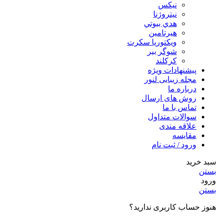
نيكس
نیتروژنا
هدي بيوتي
هیرتامین
ویکتوریا سکرت
شوگر بير
کرکلند
پیشنهادات ویژه
مجله زیبایی لنور
درباره ما
روش های ارسال
تماس با ما
سوالات متداول
علاقه مندی
مقایسه
ورود / ثبت نام
سبد خرید
بستن
ورود
بستن
هنوز حساب کاربری ندارید؟