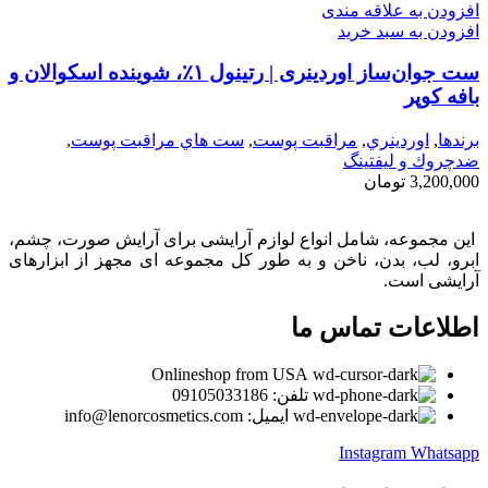
افزودن به علاقه مندی
افزودن به سبد خرید
ست جوان‌ساز اوردینری | رتینول ۱٪، شوینده اسکوالان و
بافه کوپر
برندها
,
اوردينري
,
مراقبت پوست
,
ست هاي مراقبت پوست
,
ضدچروك و ليفتينگ
3,200,000
تومان
این مجموعه، شامل انواع لوازم آرایشی برای آرایش صورت، چشم،
ابرو، لب، بدن، ناخن و به طور کل مجموعه ای مجهز از ابزارهای
آرایشی است.
اطلاعات تماس ما
Onlineshop from USA
تلفن: 09105033186
ایمیل: info@lenorcosmetics.com
Instagram
Whatsapp