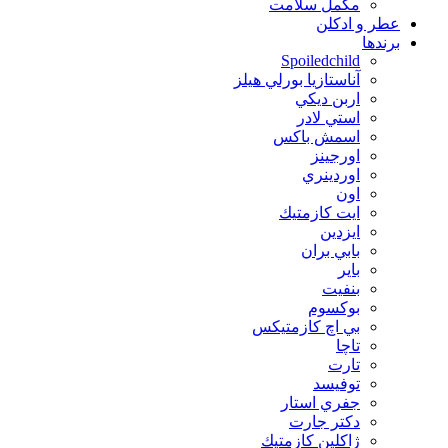
مکمل سلامت
عطر و ادکلن
برندها
Spoiledchild
آناستازيا بورلي هيلز
اربن ديكي
استي لادر
اسمش باكس
اورجينز
اوردينري
اون
ايت كازمتيك
ايزدين
بابي بران
بایر
بنفيت
بوكسوم
بي اچ كازمتيكس
تاچا
تارت
توفيسد
جفري استار
دكتر جارت
ژاكلين كازمتيك