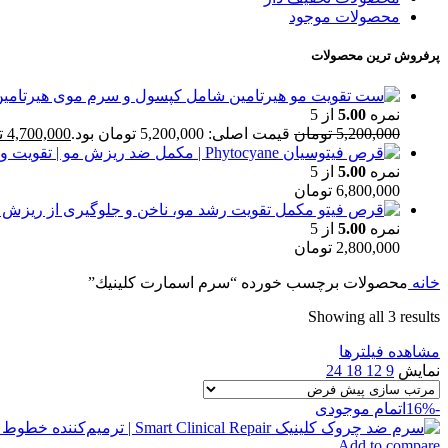
محصولات موجود
پرفروش ترین محصولات
نمره
5.00
از 5
5,200,000
تومان
قیمت اصلی: 5,200,000 تومان بود.
4,700,000
ت
نمره
5.00
از 5
6,800,000
تومان
نمره
5.00
از 5
2,800,000
تومان
خانه
محصولات برچسب خورده “سرم اسمارت كلينيك”
Showing all 3 results
مشاهده فیلترها
نمایش
9
12
18
24
-16%
اتمام موجودی
Add to compare