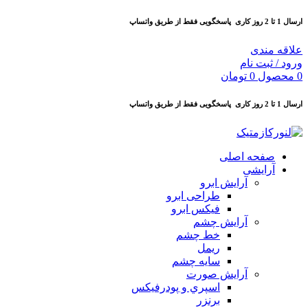
ارسال 1 تا 2 روز کاری
پاسخگویی فقط از طریق واتساپ
علاقه مندی
ورود / ثبت نام
0
محصول
0
تومان
ارسال 1 تا 2 روز کاری
پاسخگویی فقط از طریق واتساپ
صفحه اصلی
آرایشی
آرايش ابرو
طراحی ابرو
فیکس ابرو
آرايش چشم
خط چشم
ريمل
سايه چشم
آرايش صورت
اسپري و پودرفيكس
برنزر