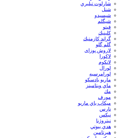
شارلوت تيلبري
شنل
شيسيدو
شیگلم
فيتو
كلينيك
گراند كازمتيك
گلم گلو
لاروش پوزای
لاكورا
لانكوم
لورال
لورامرسيه
ماريو بادسكو
ماي ويتامينز
مك
مورف
ميكاپ باي ماريو
نارس
نيكس
نیتروژنا
هدي بيوتي
هیرتامین