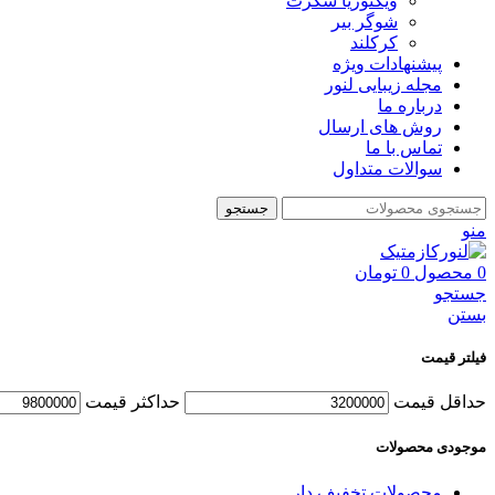
ویکتوریا سکرت
شوگر بير
کرکلند
پیشنهادات ویژه
مجله زیبایی لنور
درباره ما
روش های ارسال
تماس با ما
سوالات متداول
جستجو
منو
0
محصول
0
تومان
جستجو
بستن
فیلتر قیمت
حداقل قیمت
حداكثر قيمت
موجودی محصولات
محصولات تخفیف دار