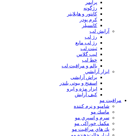
پرايمر
رژگونه
كانتور و هايلايتر
كرم پودر
كانسيلر
آرايش لب
رژ لب
رژ لب مایع
تینت لب
لیپ گلاس
خط لب
بالم و مراقبت لب
ابزار آرايشي
براش آرایشی
اسفنج و بیوتی بلندر
ابزار مژه و ابرو
کیف آرایش
مراقبت مو
شامپو و نرم كننده
ماسك مو
سرم و اسپري مو
مكمل خوراكی مو
پك هاي مراقبت مو
ابزار حالت‌دهنده مو