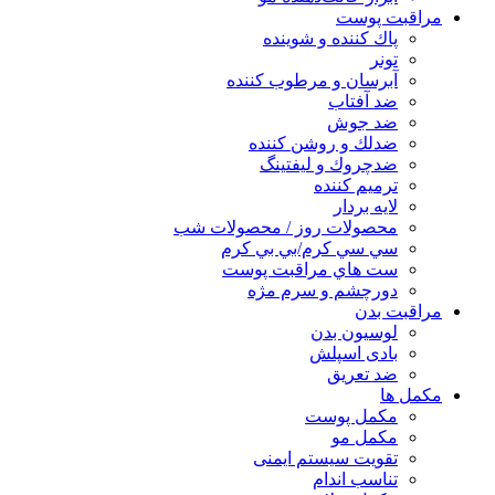
مراقبت پوست
پاك كننده و شوينده
تونر
آبرسان و مرطوب كننده
ضد آفتاب
ضد جوش
ضدلك و روشن كننده
ضدچروك و ليفتينگ
ترميم كننده
لايه بردار
محصولات روز / محصولات شب
سي سي كرم/بي بي كرم
ست هاي مراقبت پوست
دورچشم و سرم مژه
مراقبت بدن
لوسیون بدن
بادی اسپلش
ضد تعریق
مكمل ها
مکمل پوست
مکمل مو
تقویت سیستم ایمنی
تناسب اندام