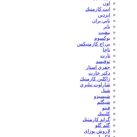
اون
ايت كازمتيك
ايزدين
بابي بران
بایر
بنفيت
بوكسوم
بي اچ كازمتيكس
تاچا
تارت
توفيسد
جفري استار
دكتر جارت
ژاكلين كازمتيك
شارلوت تيلبري
شنل
شيسيدو
شیگلم
فيتو
كلينيك
گراند كازمتيك
گلم گلو
لاروش پوزای
لاكورا