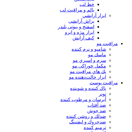
خط لب
بالم و مراقبت لب
ابزار آرايشي
براش آرایشی
اسفنج و بیوتی بلندر
ابزار مژه و ابرو
کیف آرایش
مراقبت مو
شامپو و نرم كننده
ماسك مو
سرم و اسپري مو
مكمل خوراكی مو
پك هاي مراقبت مو
ابزار حالت‌دهنده مو
مراقبت پوست
پاك كننده و شوينده
تونر
آبرسان و مرطوب كننده
ضد آفتاب
ضد جوش
ضدلك و روشن كننده
ضدچروك و ليفتينگ
ترميم كننده