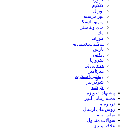
لانكوم
لورال
لورامرسيه
ماريو بادسكو
ماي ويتامينز
مك
مورف
ميكاپ باي ماريو
نارس
نيكس
نیتروژنا
هدي بيوتي
هیرتامین
ویکتوریا سکرت
شوگر بير
کرکلند
پیشنهادات ویژه
مجله زیبایی لنور
درباره ما
روش های ارسال
تماس با ما
سوالات متداول
علاقه مندی