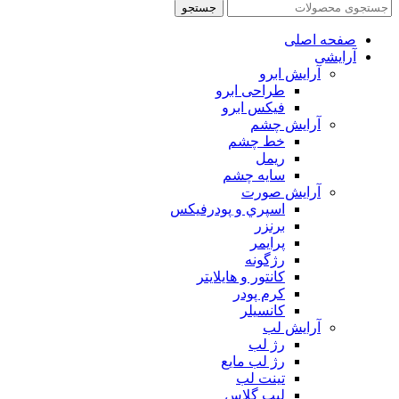
جستجو
صفحه اصلی
آرایشی
آرايش ابرو
طراحی ابرو
فیکس ابرو
آرايش چشم
خط چشم
ريمل
سايه چشم
آرايش صورت
اسپري و پودرفيكس
برنزر
پرايمر
رژگونه
كانتور و هايلايتر
كرم پودر
كانسيلر
آرايش لب
رژ لب
رژ لب مایع
تینت لب
لیپ گلاس