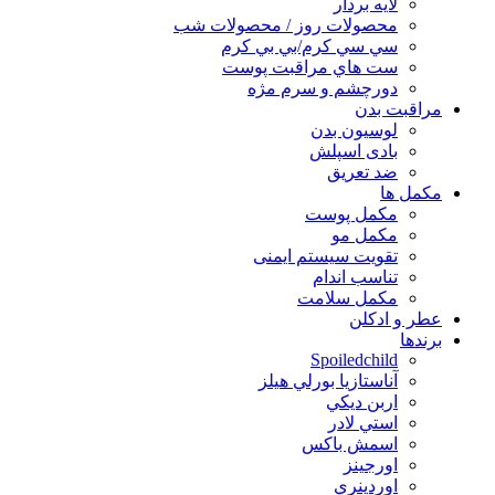
لايه بردار
محصولات روز / محصولات شب
سي سي كرم/بي بي كرم
ست هاي مراقبت پوست
دورچشم و سرم مژه
مراقبت بدن
لوسیون بدن
بادی اسپلش
ضد تعریق
مكمل ها
مکمل پوست
مکمل مو
تقویت سیستم ایمنی
تناسب اندام
مکمل سلامت
عطر و ادکلن
برندها
Spoiledchild
آناستازيا بورلي هيلز
اربن ديكي
استي لادر
اسمش باكس
اورجينز
اوردينري