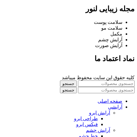
مجله زیبایی لنور
سلامت پوست
سلامت مو
مکمل
آرایش چشم
آرایش صورت
نماد اعتماد ما
کلیه حقوق این سایت محفوظ میباشد
جستجو
جستجو
صفحه اصلی
آرایشی
آرايش ابرو
طراحی ابرو
فیکس ابرو
آرايش چشم
خط چشم