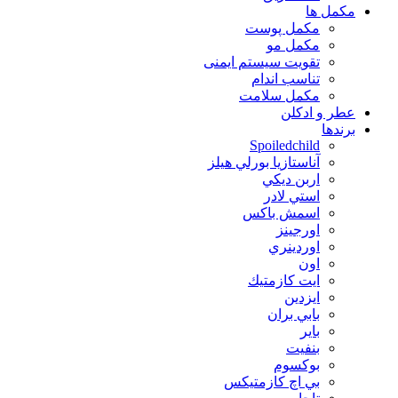
مكمل ها
مکمل پوست
مکمل مو
تقویت سیستم ایمنی
تناسب اندام
مکمل سلامت
عطر و ادکلن
برندها
Spoiledchild
آناستازيا بورلي هيلز
اربن ديكي
استي لادر
اسمش باكس
اورجينز
اوردينري
اون
ايت كازمتيك
ايزدين
بابي بران
بایر
بنفيت
بوكسوم
بي اچ كازمتيكس