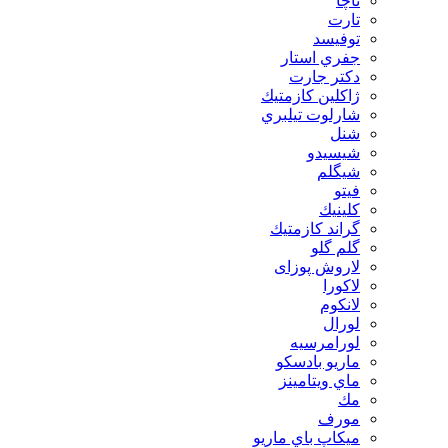
تاچا
تارت
توفيسد
جفري استار
دكتر جارت
ژاكلين كازمتيك
شارلوت تيلبري
شنل
شيسيدو
شیگلم
فيتو
كلينيك
گراند كازمتيك
گلم گلو
لاروش پوزای
لاكورا
لانكوم
لورال
لورامرسيه
ماريو بادسكو
ماي ويتامينز
مك
مورف
ميكاپ باي ماريو