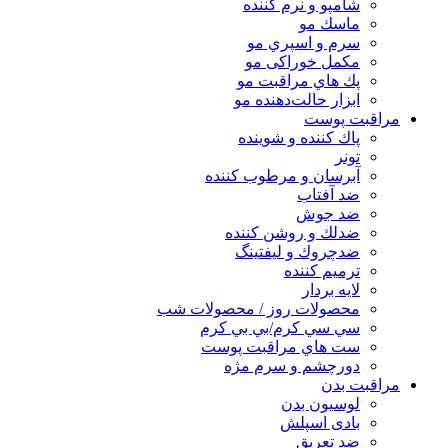
شامپو و نرم كننده
ماسك مو
سرم و اسپري مو
مكمل خوراكی مو
پك هاي مراقبت مو
ابزار حالت‌دهنده مو
مراقبت پوست
پاك كننده و شوينده
تونر
آبرسان و مرطوب كننده
ضد آفتاب
ضد جوش
ضدلك و روشن كننده
ضدچروك و ليفتينگ
ترميم كننده
لايه بردار
محصولات روز / محصولات شب
سي سي كرم/بي بي كرم
ست هاي مراقبت پوست
دورچشم و سرم مژه
مراقبت بدن
لوسیون بدن
بادی اسپلش
ضد تعریق