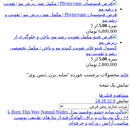
قرص فیتوسیان Phytocyane | مکمل ضد ریزش مو | تقویت و
رشد مو
نمره
5.00
از 5
6,800,000
تومان
کپسول فیتو فانر تقویت کننده مو و ناخن | مکمل تخصصی
رشد و تقویت مو
نمره
5.00
از 5
2,800,000
تومان
خانه
محصولات برچسب خورده “سايه_برن_ديس_وي”
نمایش یک نتیجه
مشاهده فیلترها
نمایش
9
12
18
24