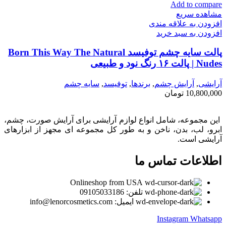
Add to compare
مشاهده سریع
افزودن به علاقه مندی
افزودن به سبد خرید
پالت سایه چشم توفیسد Born This Way The Natural
Nudes | پالت ۱۶ رنگ نود و طبیعی
آرایشی
,
آرايش چشم
,
برندها
,
توفيسد
,
سايه چشم
10,800,000
تومان
این مجموعه، شامل انواع لوازم آرایشی برای آرایش صورت، چشم،
ابرو، لب، بدن، ناخن و به طور کل مجموعه ای مجهز از ابزارهای
آرایشی است.
اطلاعات تماس ما
Onlineshop from USA
تلفن: 09105033186
ایمیل: info@lenorcosmetics.com
Instagram
Whatsapp