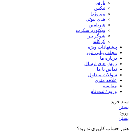
نارس
نيكس
نیتروژنا
هدي بيوتي
هیرتامین
ویکتوریا سکرت
شوگر بير
کرکلند
پیشنهادات ویژه
مجله زیبایی لنور
درباره ما
روش های ارسال
تماس با ما
سوالات متداول
علاقه مندی
مقایسه
ورود / ثبت نام
سبد خرید
بستن
ورود
بستن
هنوز حساب کاربری ندارید؟