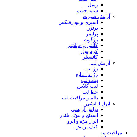
ريمل
سايه چشم
آرايش صورت
اسپري و پودرفيكس
برنزر
پرايمر
رژگونه
كانتور و هايلايتر
كرم پودر
كانسيلر
آرايش لب
رژ لب
رژ لب مایع
تینت لب
لیپ گلاس
خط لب
بالم و مراقبت لب
ابزار آرايشي
براش آرایشی
اسفنج و بیوتی بلندر
ابزار مژه و ابرو
کیف آرایش
مراقبت مو