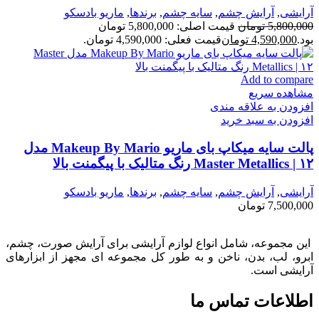
آرایشی
,
آرايش چشم
,
سايه چشم
,
برندها
,
ماريو بادسكو
5,800,000
تومان
قیمت اصلی: 5,800,000 تومان
بود.
4,590,000
تومان
قیمت فعلی: 4,590,000 تومان.
Add to compare
مشاهده سریع
افزودن به علاقه مندی
افزودن به سبد خرید
پالت سایه میکاپ بای ماریو Makeup By Mario مدل
Master Metallics | ۱۲ رنگ متالیک با پیگمنت بالا
آرایشی
,
آرايش چشم
,
سايه چشم
,
برندها
,
ماريو بادسكو
7,500,000
تومان
این مجموعه، شامل انواع لوازم آرایشی برای آرایش صورت، چشم،
ابرو، لب، بدن، ناخن و به طور کل مجموعه ای مجهز از ابزارهای
آرایشی است.
اطلاعات تماس ما