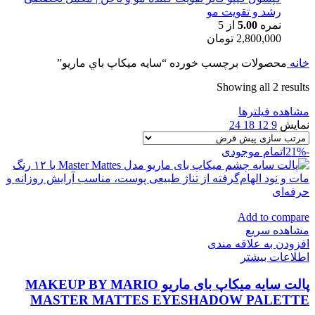
رشد و تقویت مو
نمره
5.00
از 5
2,800,000
تومان
خانه
محصولات برچسب خورده “سايه ميكاپ باي ماريو”
Showing all 2 results
مشاهده فیلترها
نمایش
9
12
18
24
-21%
اتمام موجودی
Add to compare
مشاهده سریع
افزودن به علاقه مندی
اطلاعات بیشتر
پالت سایه میکاپ بای ماریو MAKEUP BY MARIO
MASTER MATTES EYESHADOW PALETTE