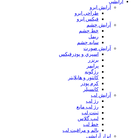
آرایشی
آرايش ابرو
طراحی ابرو
فیکس ابرو
آرايش چشم
خط چشم
ريمل
سايه چشم
آرايش صورت
اسپري و پودرفيكس
برنزر
پرايمر
رژگونه
كانتور و هايلايتر
كرم پودر
كانسيلر
آرايش لب
رژ لب
رژ لب مایع
تینت لب
لیپ گلاس
خط لب
بالم و مراقبت لب
ابزار آرايشي