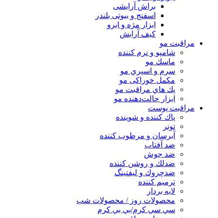
براش آرایشی
اسفنج و بیوتی بلندر
ابزار مژه و ابرو
کیف آرایش
مراقبت مو
شامپو و نرم كننده
ماسك مو
سرم و اسپري مو
مكمل خوراكی مو
پك هاي مراقبت مو
ابزار حالت‌دهنده مو
مراقبت پوست
پاك كننده و شوينده
تونر
آبرسان و مرطوب كننده
ضد آفتاب
ضد جوش
ضدلك و روشن كننده
ضدچروك و ليفتينگ
ترميم كننده
لايه بردار
محصولات روز / محصولات شب
سي سي كرم/بي بي كرم