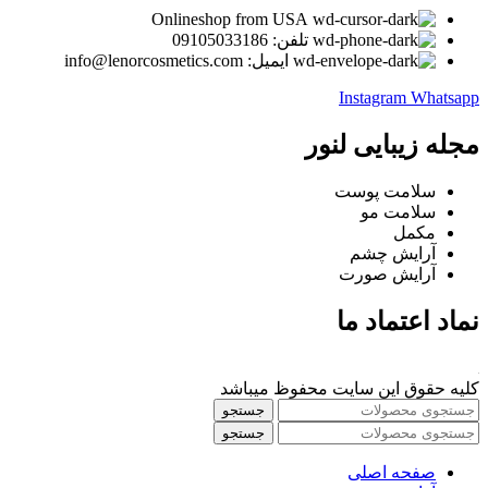
Onlineshop from USA
تلفن: 09105033186
ایمیل: info@lenorcosmetics.com
Instagram
Whatsapp
مجله زیبایی لنور
سلامت پوست
سلامت مو
مکمل
آرایش چشم
آرایش صورت
نماد اعتماد ما
کلیه حقوق این سایت محفوظ میباشد
جستجو
جستجو
صفحه اصلی