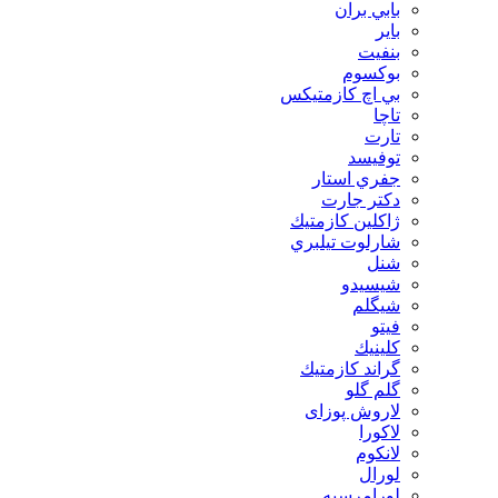
بابي بران
بایر
بنفيت
بوكسوم
بي اچ كازمتيكس
تاچا
تارت
توفيسد
جفري استار
دكتر جارت
ژاكلين كازمتيك
شارلوت تيلبري
شنل
شيسيدو
شیگلم
فيتو
كلينيك
گراند كازمتيك
گلم گلو
لاروش پوزای
لاكورا
لانكوم
لورال
لورامرسيه