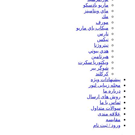
ماريو بادسكو
ماي ويتامينز
مك
مورف
ميكاپ باي ماريو
نارس
نيكس
نیتروژنا
هدي بيوتي
هیرتامین
ویکتوریا سکرت
شوگر بير
کرکلند
پیشنهادات ویژه
مجله زیبایی لنور
درباره ما
روش های ارسال
تماس با ما
سوالات متداول
علاقه مندی
مقایسه
ورود / ثبت نام