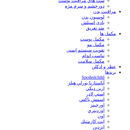
ست هاي مراقبت پوست
دورچشم و سرم مژه
مراقبت بدن
لوسیون بدن
بادی اسپلش
ضد تعریق
مكمل ها
مکمل پوست
مکمل مو
تقویت سیستم ایمنی
تناسب اندام
مکمل سلامت
عطر و ادکلن
برندها
Spoiledchild
آناستازيا بورلي هيلز
اربن ديكي
استي لادر
اسمش باكس
اورجينز
اوردينري
اون
ايت كازمتيك
ايزدين