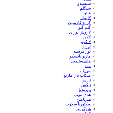
شيسيدو
شیگلم
فيتو
كلينيك
گراند كازمتيك
گلم گلو
لاروش پوزای
لاكورا
لانكوم
لورال
لورامرسيه
ماريو بادسكو
ماي ويتامينز
مك
مورف
ميكاپ باي ماريو
نارس
نيكس
نیتروژنا
هدي بيوتي
هیرتامین
ویکتوریا سکرت
شوگر بير