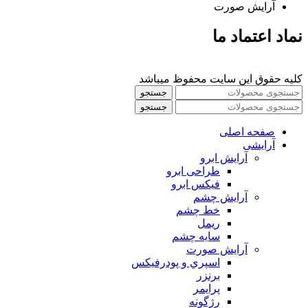
آرایش صورت
نماد اعتماد ما
کلیه حقوق این سایت محفوظ میباشد
جستجو
جستجو
صفحه اصلی
آرایشی
آرايش ابرو
طراحی ابرو
فیکس ابرو
آرايش چشم
خط چشم
ريمل
سايه چشم
آرايش صورت
اسپري و پودرفيكس
برنزر
پرايمر
رژگونه