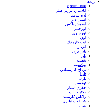
برندها
Spoiledchild
آناستازيا بورلي هيلز
اربن ديكي
استي لادر
اسمش باكس
اورجينز
اوردينري
اون
ايت كازمتيك
ايزدين
بابي بران
بایر
بنفيت
بوكسوم
بي اچ كازمتيكس
تاچا
تارت
توفيسد
جفري استار
دكتر جارت
ژاكلين كازمتيك
شارلوت تيلبري
شنل