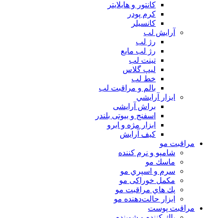
كانتور و هايلايتر
كرم پودر
كانسيلر
آرايش لب
رژ لب
رژ لب مایع
تینت لب
لیپ گلاس
خط لب
بالم و مراقبت لب
ابزار آرايشي
براش آرایشی
اسفنج و بیوتی بلندر
ابزار مژه و ابرو
کیف آرایش
مراقبت مو
شامپو و نرم كننده
ماسك مو
سرم و اسپري مو
مكمل خوراكی مو
پك هاي مراقبت مو
ابزار حالت‌دهنده مو
مراقبت پوست
پاك كننده و شوينده