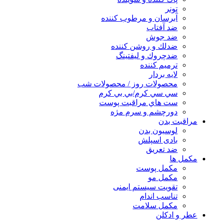
تونر
آبرسان و مرطوب كننده
ضد آفتاب
ضد جوش
ضدلك و روشن كننده
ضدچروك و ليفتينگ
ترميم كننده
لايه بردار
محصولات روز / محصولات شب
سي سي كرم/بي بي كرم
ست هاي مراقبت پوست
دورچشم و سرم مژه
مراقبت بدن
لوسیون بدن
بادی اسپلش
ضد تعریق
مكمل ها
مکمل پوست
مکمل مو
تقویت سیستم ایمنی
تناسب اندام
مکمل سلامت
عطر و ادکلن