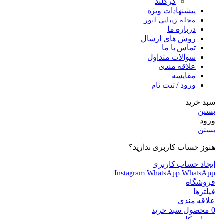
کرکلند
پیشنهادات ویژه
مجله زیبایی لنور
درباره ما
روش های ارسال
تماس با ما
سوالات متداول
علاقه مندی
مقایسه
ورود / ثبت نام
سبد خرید
بستن
ورود
بستن
هنوز حساب کاربری ندارید؟
ایجاد حساب کاربری
Instagram
WhatsApp
WhatsApp
فروشگاه
فیلترها
علاقه مندی
0
محصول
سبد خرید