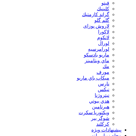
فيتو
كلينيك
گراند كازمتيك
گلم گلو
لاروش پوزای
لاكورا
لانكوم
لورال
لورامرسيه
ماريو بادسكو
ماي ويتامينز
مك
مورف
ميكاپ باي ماريو
نارس
نيكس
نیتروژنا
هدي بيوتي
هیرتامین
ویکتوریا سکرت
شوگر بير
کرکلند
پیشنهادات ویژه
مجله زیبایی لنور