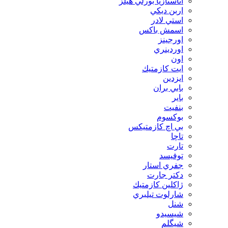
آناستازيا بورلي هيلز
اربن ديكي
استي لادر
اسمش باكس
اورجينز
اوردينري
اون
ايت كازمتيك
ايزدين
بابي بران
بایر
بنفيت
بوكسوم
بي اچ كازمتيكس
تاچا
تارت
توفيسد
جفري استار
دكتر جارت
ژاكلين كازمتيك
شارلوت تيلبري
شنل
شيسيدو
شیگلم