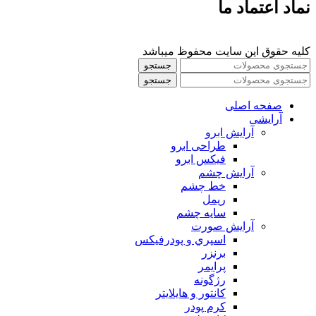
نماد اعتماد ما
کلیه حقوق این سایت محفوظ میباشد
جستجو
جستجو
صفحه اصلی
آرایشی
آرايش ابرو
طراحی ابرو
فیکس ابرو
آرايش چشم
خط چشم
ريمل
سايه چشم
آرايش صورت
اسپري و پودرفيكس
برنزر
پرايمر
رژگونه
كانتور و هايلايتر
كرم پودر