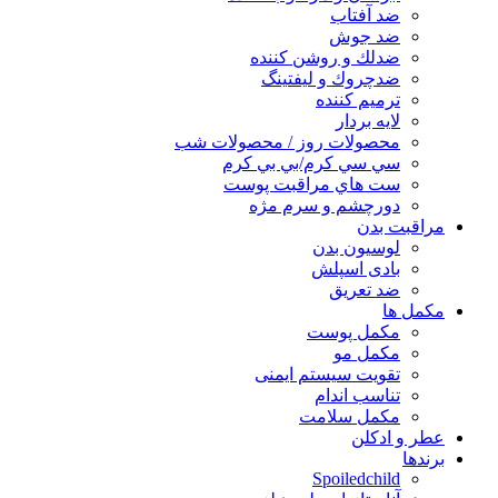
ضد آفتاب
ضد جوش
ضدلك و روشن كننده
ضدچروك و ليفتينگ
ترميم كننده
لايه بردار
محصولات روز / محصولات شب
سي سي كرم/بي بي كرم
ست هاي مراقبت پوست
دورچشم و سرم مژه
مراقبت بدن
لوسیون بدن
بادی اسپلش
ضد تعریق
مكمل ها
مکمل پوست
مکمل مو
تقویت سیستم ایمنی
تناسب اندام
مکمل سلامت
عطر و ادکلن
برندها
Spoiledchild