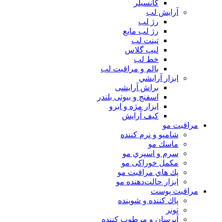
كانسيلر
آرايش لب
رژ لب
رژ لب مایع
تینت لب
لیپ گلاس
خط لب
بالم و مراقبت لب
ابزار آرايشي
براش آرایشی
اسفنج و بیوتی بلندر
ابزار مژه و ابرو
کیف آرایش
مراقبت مو
شامپو و نرم كننده
ماسك مو
سرم و اسپري مو
مكمل خوراكی مو
پك هاي مراقبت مو
ابزار حالت‌دهنده مو
مراقبت پوست
پاك كننده و شوينده
تونر
آبرسان و مرطوب كننده