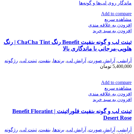
Add to compare
مشاهده سریع
افزودن به علاقه مندی
افزودن به سبد خرید
تینت لب و گونه بنفیت Benefit رنگ ChaCha Tint | رنگ
هلویی-مرجانی با ماندگاری بالا
آرایشی
,
آرايش صورت
,
آرايش لب
,
برندها
,
بنفيت
,
تینت لب
,
رژگونه
5,400,000
تومان
Add to compare
مشاهده سریع
افزودن به علاقه مندی
افزودن به سبد خرید
تینت لب و گونه بنفیت فلوراتینت | Benefit Floratint
Desert Rose
آرایشی
,
آرايش صورت
,
آرايش لب
,
برندها
,
بنفيت
,
تینت لب
,
رژگونه