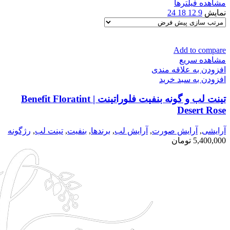
مشاهده فیلترها
نمایش
9
12
18
24
Add to compare
مشاهده سریع
افزودن به علاقه مندی
افزودن به سبد خرید
تینت لب و گونه بنفیت فلوراتینت | Benefit Floratint
Desert Rose
آرایشی
,
آرايش صورت
,
آرايش لب
,
برندها
,
بنفيت
,
تینت لب
,
رژگونه
5,400,000
تومان