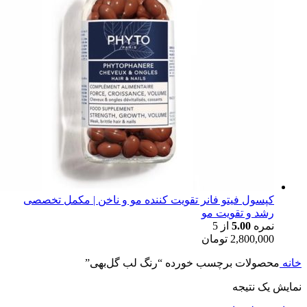
کپسول فیتو فانر تقویت کننده مو و ناخن | مکمل تخصصی
رشد و تقویت مو
نمره
5.00
از 5
2,800,000
تومان
خانه
محصولات برچسب خورده “رنگ لب گل‌بهی”
نمایش یک نتیجه