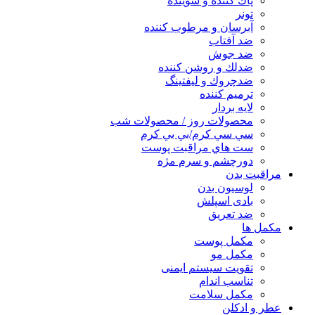
پاك كننده و شوينده
تونر
آبرسان و مرطوب كننده
ضد آفتاب
ضد جوش
ضدلك و روشن كننده
ضدچروك و ليفتينگ
ترميم كننده
لايه بردار
محصولات روز / محصولات شب
سي سي كرم/بي بي كرم
ست هاي مراقبت پوست
دورچشم و سرم مژه
مراقبت بدن
لوسیون بدن
بادی اسپلش
ضد تعریق
مكمل ها
مکمل پوست
مکمل مو
تقویت سیستم ایمنی
تناسب اندام
مکمل سلامت
عطر و ادکلن