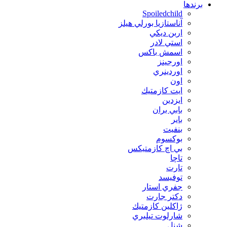
برندها
Spoiledchild
آناستازيا بورلي هيلز
اربن ديكي
استي لادر
اسمش باكس
اورجينز
اوردينري
اون
ايت كازمتيك
ايزدين
بابي بران
بایر
بنفيت
بوكسوم
بي اچ كازمتيكس
تاچا
تارت
توفيسد
جفري استار
دكتر جارت
ژاكلين كازمتيك
شارلوت تيلبري
شنل