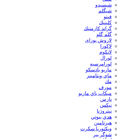
شيسيدو
شیگلم
فيتو
كلينيك
گراند كازمتيك
گلم گلو
لاروش پوزای
لاكورا
لانكوم
لورال
لورامرسيه
ماريو بادسكو
ماي ويتامينز
مك
مورف
ميكاپ باي ماريو
نارس
نيكس
نیتروژنا
هدي بيوتي
هیرتامین
ویکتوریا سکرت
شوگر بير