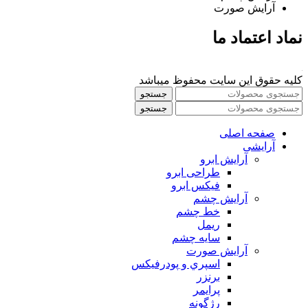
آرایش صورت
نماد اعتماد ما
کلیه حقوق این سایت محفوظ میباشد
جستجو
جستجو
صفحه اصلی
آرایشی
آرايش ابرو
طراحی ابرو
فیکس ابرو
آرايش چشم
خط چشم
ريمل
سايه چشم
آرايش صورت
اسپري و پودرفيكس
برنزر
پرايمر
رژگونه