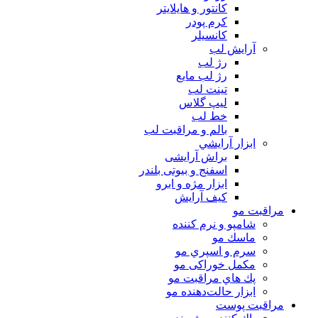
كانتور و هايلايتر
كرم پودر
كانسيلر
آرايش لب
رژ لب
رژ لب مایع
تینت لب
لیپ گلاس
خط لب
بالم و مراقبت لب
ابزار آرايشي
براش آرایشی
اسفنج و بیوتی بلندر
ابزار مژه و ابرو
کیف آرایش
مراقبت مو
شامپو و نرم كننده
ماسك مو
سرم و اسپري مو
مكمل خوراكی مو
پك هاي مراقبت مو
ابزار حالت‌دهنده مو
مراقبت پوست