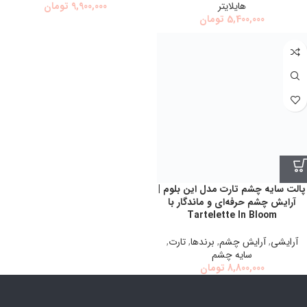
هايلايتر
9,900,000
تومان
5,400,000
تومان
پالت سایه چشم تارت مدل این بلوم |
آرایش چشم حرفه‌ای و ماندگار با
Tartelette In Bloom
آرایشی
,
آرايش چشم
,
برندها
,
تارت
,
سايه چشم
8,800,000
تومان