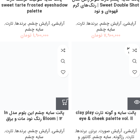
Sweet Double Shot | رنگ‌های گرم
sweet tarte frosted eyeshadow
قهوه‌ای و نود
palette
آرایشی
,
آرايش چشم
,
برندها
,
تارت
,
آرایشی
,
آرايش چشم
,
برندها
,
تارت
,
سايه چشم
سايه چشم
7,900,000
تومان
1,900,000
تومان
اتمام مو
جودی
پالت سايه و گونه تارت clay play
پالت سایه چشم این بلوم مدل In
eye & cheek palette vol. II
Bloom | ۱۲ رنگ نود مات و براق
آرایشی
,
آرايش صورت
,
برنزر
,
برندها
,
آرایشی
,
آرايش چشم
,
برندها
,
تارت
,
تارت
,
رژگونه
,
سايه چشم
,
كانتور و
سايه چشم