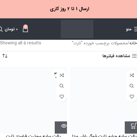
ارسال 1 تا 2 روز کاری
0
منو
0
تومان
خانه
محصولات برچسب خورده “تارت”
Showing all 5 results
مشاهده فیلترها
اتمام مو
جودی
پالت سایه چشم تارت شوگر راش مدل
پالت سايه سوئيت فراستد تارت