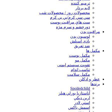
ترميم كننده
لايه بردار
محصولات روز / محصولات شب
سي سي كرم/بي بي كرم
ست هاي مراقبت پوست
دورچشم و سرم مژه
مراقبت بدن
لوسیون بدن
بادی اسپلش
ضد تعریق
مكمل ها
مکمل پوست
مکمل مو
تقویت سیستم ایمنی
تناسب اندام
مکمل سلامت
عطر و ادکلن
برندها
Spoiledchild
آناستازيا بورلي هيلز
اربن ديكي
استي لادر
اسمش باكس