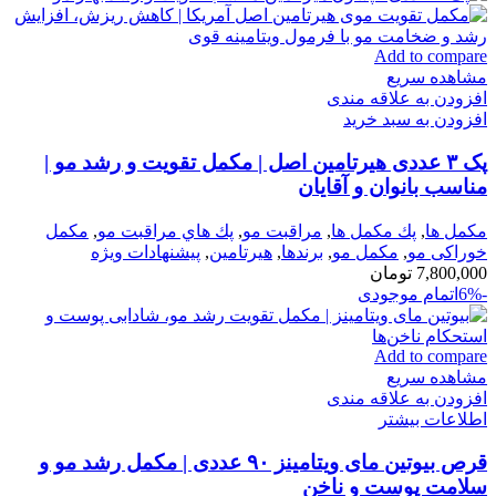
Add to compare
مشاهده سریع
افزودن به علاقه مندی
افزودن به سبد خرید
پک ۳ عددی هیرتامین اصل | مکمل تقویت و رشد مو |
مناسب بانوان و آقایان
مكمل ها
,
پك مكمل ها
,
مراقبت مو
,
پك هاي مراقبت مو
,
مكمل
خوراكی مو
,
مکمل مو
,
برندها
,
هیرتامین
,
پیشنهادات ویژه
7,800,000
تومان
-6%
اتمام موجودی
Add to compare
مشاهده سریع
افزودن به علاقه مندی
اطلاعات بیشتر
قرص بیوتین مای ویتامینز ۹۰ عددی | مکمل رشد مو و
سلامت پوست و ناخن