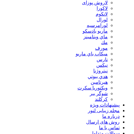
لاروش پوزای
لاكورا
لانكوم
لورال
لورامرسيه
ماريو بادسكو
ماي ويتامينز
مك
مورف
ميكاپ باي ماريو
نارس
نيكس
نیتروژنا
هدي بيوتي
هیرتامین
ویکتوریا سکرت
شوگر بير
کرکلند
پیشنهادات ویژه
مجله زیبایی لنور
درباره ما
روش های ارسال
تماس با ما
سوالات متداول