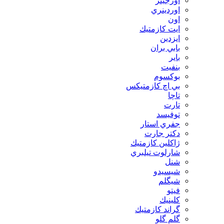
اورجينز
اوردينري
اون
ايت كازمتيك
ايزدين
بابي بران
بایر
بنفيت
بوكسوم
بي اچ كازمتيكس
تاچا
تارت
توفيسد
جفري استار
دكتر جارت
ژاكلين كازمتيك
شارلوت تيلبري
شنل
شيسيدو
شیگلم
فيتو
كلينيك
گراند كازمتيك
گلم گلو