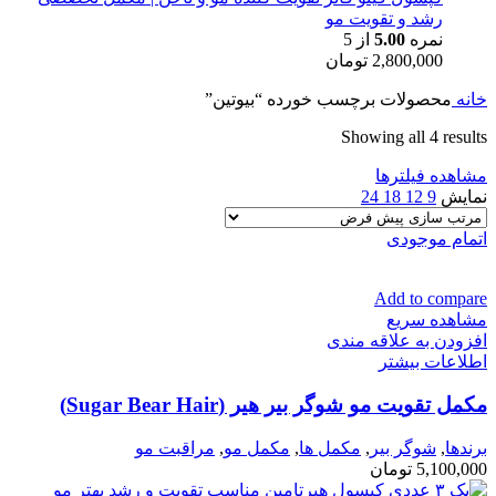
رشد و تقویت مو
نمره
5.00
از 5
2,800,000
تومان
خانه
محصولات برچسب خورده “بیوتین”
Showing all 4 results
مشاهده فیلترها
نمایش
9
12
18
24
اتمام موجودی
Add to compare
مشاهده سریع
افزودن به علاقه مندی
اطلاعات بیشتر
مکمل تقویت مو شوگر بیر هیر (Sugar Bear Hair)
برندها
,
شوگر بير
,
مكمل ها
,
مکمل مو
,
مراقبت مو
5,100,000
تومان