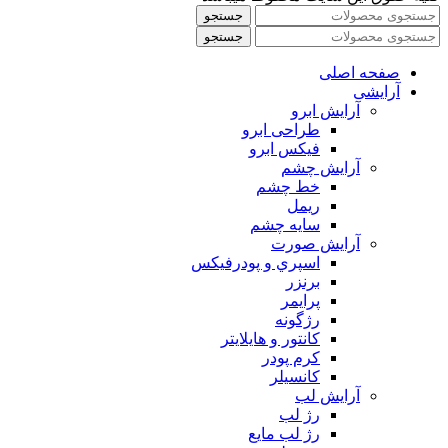
جستجو
جستجو
صفحه اصلی
آرایشی
آرايش ابرو
طراحی ابرو
فیکس ابرو
آرايش چشم
خط چشم
ريمل
سايه چشم
آرايش صورت
اسپري و پودرفيكس
برنزر
پرايمر
رژگونه
كانتور و هايلايتر
كرم پودر
كانسيلر
آرايش لب
رژ لب
رژ لب مایع