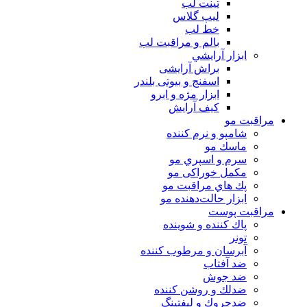
تینت لب
لیپ گلاس
خط لب
بالم و مراقبت لب
ابزار آرايشي
براش آرایشی
اسفنج و بیوتی بلندر
ابزار مژه و ابرو
کیف آرایش
مراقبت مو
شامپو و نرم كننده
ماسك مو
سرم و اسپري مو
مكمل خوراكی مو
پك هاي مراقبت مو
ابزار حالت‌دهنده مو
مراقبت پوست
پاك كننده و شوينده
تونر
آبرسان و مرطوب كننده
ضد آفتاب
ضد جوش
ضدلك و روشن كننده
ضدچروك و ليفتينگ