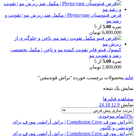
قرص فیتوسیان Phytocyane | مکمل ضد ریزش مو | تقویت و
رشد مو
نمره
5.00
از 5
6,800,000
تومان
کپسول فیتو فانر تقویت کننده مو و ناخن | مکمل تخصصی
رشد و تقویت مو
نمره
5.00
از 5
2,800,000
تومان
خانه
محصولات برچسب خورده “براش فوندیشن”
نمایش یک نتیجه
مشاهده فیلترها
نمایش
9
12
18
24
-3%
اتمام موجودی