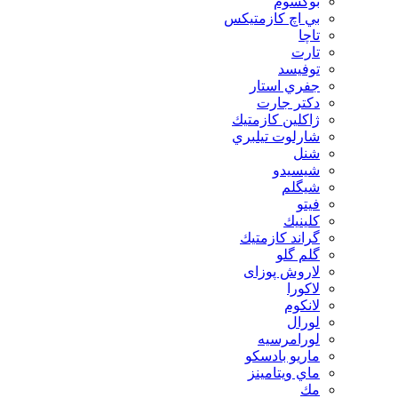
بوكسوم
بي اچ كازمتيكس
تاچا
تارت
توفيسد
جفري استار
دكتر جارت
ژاكلين كازمتيك
شارلوت تيلبري
شنل
شيسيدو
شیگلم
فيتو
كلينيك
گراند كازمتيك
گلم گلو
لاروش پوزای
لاكورا
لانكوم
لورال
لورامرسيه
ماريو بادسكو
ماي ويتامينز
مك