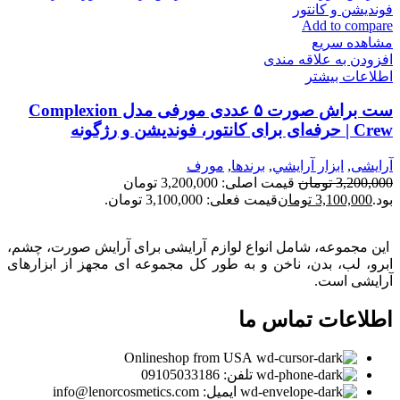
Add to compare
مشاهده سریع
افزودن به علاقه مندی
اطلاعات بیشتر
ست براش صورت ۵ عددی مورفی مدل Complexion
Crew | حرفه‌ای برای کانتور، فوندیشن و رژگونه
آرایشی
,
ابزار آرايشي
,
برندها
,
مورف
3,200,000
تومان
قیمت اصلی: 3,200,000 تومان
بود.
3,100,000
تومان
قیمت فعلی: 3,100,000 تومان.
این مجموعه، شامل انواع لوازم آرایشی برای آرایش صورت، چشم،
ابرو، لب، بدن، ناخن و به طور کل مجموعه ای مجهز از ابزارهای
آرایشی است.
اطلاعات تماس ما
Onlineshop from USA
تلفن: 09105033186
ایمیل: info@lenorcosmetics.com