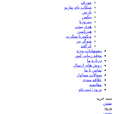
مورف
ميكاپ باي ماريو
نارس
نيكس
نیتروژنا
هدي بيوتي
هیرتامین
ویکتوریا سکرت
شوگر بير
کرکلند
پیشنهادات ویژه
مجله زیبایی لنور
درباره ما
روش های ارسال
تماس با ما
سوالات متداول
علاقه مندی
مقایسه
ورود / ثبت نام
سبد خرید
بستن
ورود
بستن