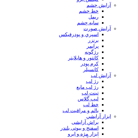
آرايش چشم
خط چشم
ريمل
سايه چشم
آرايش صورت
اسپري و پودرفيكس
برنزر
پرايمر
رژگونه
كانتور و هايلايتر
كرم پودر
كانسيلر
آرايش لب
رژ لب
رژ لب مایع
تینت لب
لیپ گلاس
خط لب
بالم و مراقبت لب
ابزار آرايشي
براش آرایشی
اسفنج و بیوتی بلندر
ابزار مژه و ابرو