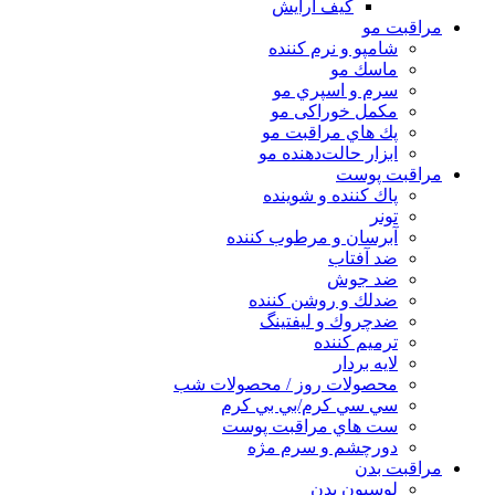
کیف آرایش
مراقبت مو
شامپو و نرم كننده
ماسك مو
سرم و اسپري مو
مكمل خوراكی مو
پك هاي مراقبت مو
ابزار حالت‌دهنده مو
مراقبت پوست
پاك كننده و شوينده
تونر
آبرسان و مرطوب كننده
ضد آفتاب
ضد جوش
ضدلك و روشن كننده
ضدچروك و ليفتينگ
ترميم كننده
لايه بردار
محصولات روز / محصولات شب
سي سي كرم/بي بي كرم
ست هاي مراقبت پوست
دورچشم و سرم مژه
مراقبت بدن
لوسیون بدن