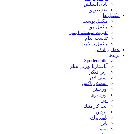
بادی اسپلش
ضد تعریق
مكمل ها
مکمل پوست
مکمل مو
تقویت سیستم ایمنی
تناسب اندام
مکمل سلامت
عطر و ادکلن
برندها
Spoiledchild
آناستازيا بورلي هيلز
اربن ديكي
استي لادر
اسمش باكس
اورجينز
اوردينري
اون
ايت كازمتيك
ايزدين
بابي بران
بایر
بنفيت