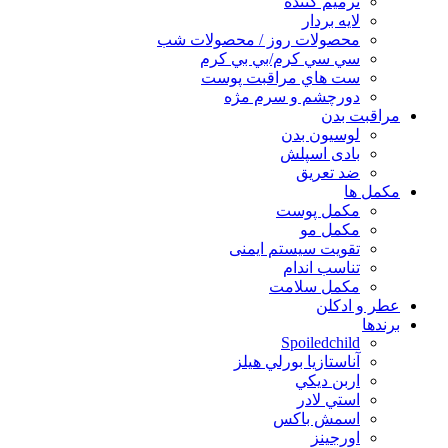
ترميم كننده
لايه بردار
محصولات روز / محصولات شب
سي سي كرم/بي بي كرم
ست هاي مراقبت پوست
دورچشم و سرم مژه
مراقبت بدن
لوسیون بدن
بادی اسپلش
ضد تعریق
مكمل ها
مکمل پوست
مکمل مو
تقویت سیستم ایمنی
تناسب اندام
مکمل سلامت
عطر و ادکلن
برندها
Spoiledchild
آناستازيا بورلي هيلز
اربن ديكي
استي لادر
اسمش باكس
اورجينز