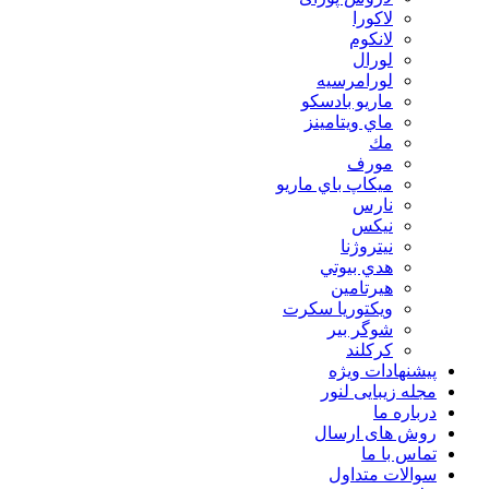
لاكورا
لانكوم
لورال
لورامرسيه
ماريو بادسكو
ماي ويتامينز
مك
مورف
ميكاپ باي ماريو
نارس
نيكس
نیتروژنا
هدي بيوتي
هیرتامین
ویکتوریا سکرت
شوگر بير
کرکلند
پیشنهادات ویژه
مجله زیبایی لنور
درباره ما
روش های ارسال
تماس با ما
سوالات متداول