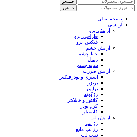
جستجو
جستجو
صفحه اصلی
آرایشی
آرايش ابرو
طراحی ابرو
فیکس ابرو
آرايش چشم
خط چشم
ريمل
سايه چشم
آرايش صورت
اسپري و پودرفيكس
برنزر
پرايمر
رژگونه
كانتور و هايلايتر
كرم پودر
كانسيلر
آرايش لب
رژ لب
رژ لب مایع
تینت لب