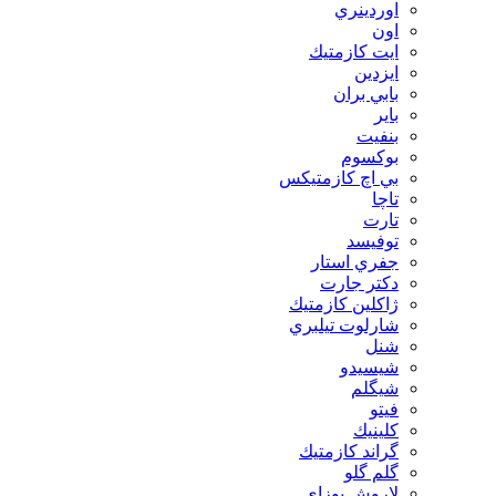
اوردينري
اون
ايت كازمتيك
ايزدين
بابي بران
بایر
بنفيت
بوكسوم
بي اچ كازمتيكس
تاچا
تارت
توفيسد
جفري استار
دكتر جارت
ژاكلين كازمتيك
شارلوت تيلبري
شنل
شيسيدو
شیگلم
فيتو
كلينيك
گراند كازمتيك
گلم گلو
لاروش پوزای