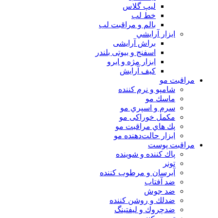
لیپ گلاس
خط لب
بالم و مراقبت لب
ابزار آرايشي
براش آرایشی
اسفنج و بیوتی بلندر
ابزار مژه و ابرو
کیف آرایش
مراقبت مو
شامپو و نرم كننده
ماسك مو
سرم و اسپري مو
مكمل خوراكی مو
پك هاي مراقبت مو
ابزار حالت‌دهنده مو
مراقبت پوست
پاك كننده و شوينده
تونر
آبرسان و مرطوب كننده
ضد آفتاب
ضد جوش
ضدلك و روشن كننده
ضدچروك و ليفتينگ