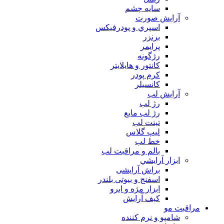
سايه چشم
آرايش صورت
اسپري و پودرفيكس
برنزر
پرايمر
رژگونه
كانتور و هايلايتر
كرم پودر
كانسيلر
آرايش لب
رژ لب
رژ لب مایع
تینت لب
لیپ گلاس
خط لب
بالم و مراقبت لب
ابزار آرايشي
براش آرایشی
اسفنج و بیوتی بلندر
ابزار مژه و ابرو
کیف آرایش
مراقبت مو
شامپو و نرم كننده