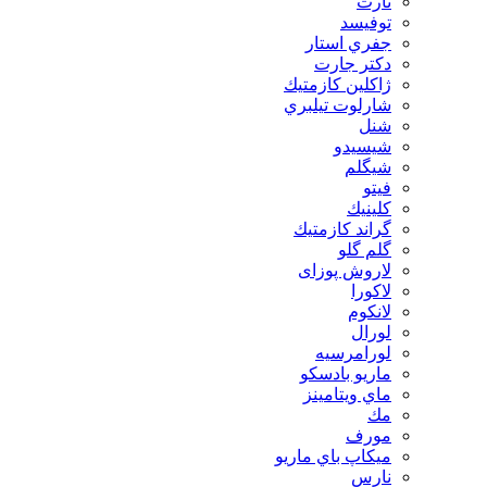
تارت
توفيسد
جفري استار
دكتر جارت
ژاكلين كازمتيك
شارلوت تيلبري
شنل
شيسيدو
شیگلم
فيتو
كلينيك
گراند كازمتيك
گلم گلو
لاروش پوزای
لاكورا
لانكوم
لورال
لورامرسيه
ماريو بادسكو
ماي ويتامينز
مك
مورف
ميكاپ باي ماريو
نارس