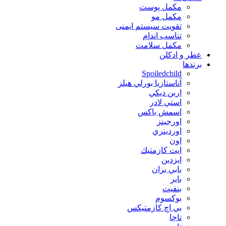
مکمل پوست
مکمل مو
تقویت سیستم ایمنی
تناسب اندام
مکمل سلامت
عطر و ادکلن
برندها
Spoiledchild
آناستازيا بورلي هيلز
اربن ديكي
استي لادر
اسمش باكس
اورجينز
اوردينري
اون
ايت كازمتيك
ايزدين
بابي بران
بایر
بنفيت
بوكسوم
بي اچ كازمتيكس
تاچا