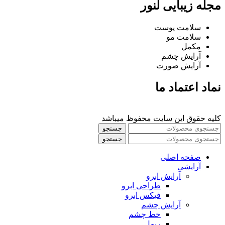
مجله زیبایی لنور
سلامت پوست
سلامت مو
مکمل
آرایش چشم
آرایش صورت
نماد اعتماد ما
کلیه حقوق این سایت محفوظ میباشد
جستجو
جستجو
صفحه اصلی
آرایشی
آرايش ابرو
طراحی ابرو
فیکس ابرو
آرايش چشم
خط چشم
ريمل