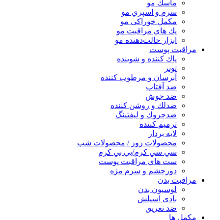
ماسك مو
سرم و اسپري مو
مكمل خوراكی مو
پك هاي مراقبت مو
ابزار حالت‌دهنده مو
مراقبت پوست
پاك كننده و شوينده
تونر
آبرسان و مرطوب كننده
ضد آفتاب
ضد جوش
ضدلك و روشن كننده
ضدچروك و ليفتينگ
ترميم كننده
لايه بردار
محصولات روز / محصولات شب
سي سي كرم/بي بي كرم
ست هاي مراقبت پوست
دورچشم و سرم مژه
مراقبت بدن
لوسیون بدن
بادی اسپلش
ضد تعریق
مكمل ها