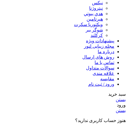
نيكس
نیتروژنا
هدي بيوتي
هیرتامین
ویکتوریا سکرت
شوگر بير
کرکلند
پیشنهادات ویژه
مجله زیبایی لنور
درباره ما
روش های ارسال
تماس با ما
سوالات متداول
علاقه مندی
مقایسه
ورود / ثبت نام
سبد خرید
بستن
ورود
بستن
هنوز حساب کاربری ندارید؟