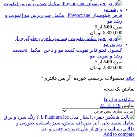
قرص فیتوسیان Phytocyane | مکمل ضد ریزش مو | تقویت و
رشد مو
نمره
5.00
از 5
6,800,000
تومان
کپسول فیتو فانر تقویت کننده مو و ناخن | مکمل تخصصی
رشد و تقویت مو
نمره
5.00
از 5
2,800,000
تومان
خانه
محصولات برچسب خورده “آرایش فانتزی”
نمایش یک نتیجه
مشاهده فیلترها
نمایش
9
12
18
24
Add to compare