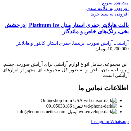
مشاهده سریع
افزودن به علاقه مندی
افزودن به سبد خرید
پالت هایلایتر جفری استار مدل Platinum Ice | درخشش
یخی، رنگ‌های خاص و ماندگار
آرایشی
,
آرايش صورت
,
برندها
,
جفري استار
,
كانتور و هايلايتر
10,200,000
تومان
این مجموعه، شامل انواع لوازم آرایشی برای آرایش صورت، چشم،
ابرو، لب، بدن، ناخن و به طور کل مجموعه ای مجهز از ابزارهای
آرایشی است.
اطلاعات تماس ما
Onlineshop from USA
تلفن: 09105033186
ایمیل: info@lenorcosmetics.com
Instagram
Whatsapp