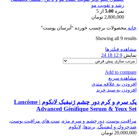
رشد و تقویت مو
نمره
5.00
از 5
2,800,000
تومان
خانه
محصولات برچسب خورده “آبرسان پوست”
Showing all 9 results
مشاهده فیلترها
نمایش
9
12
18
24
Add to compare
مشاهده سریع
افزودن به علاقه مندی
افزودن به سبد خرید
پک سرم و کرم دور چشم ژنیفیک لانکوم | Lancôme
Advanced Génifique Serum & Yeux Set
مراقبت پوست
,
دورچشم و سرم مژه
,
ست هاي مراقبت پوست
,
ضدچروك و ليفتينگ
,
برندها
,
لانكوم
20,000,000
تومان