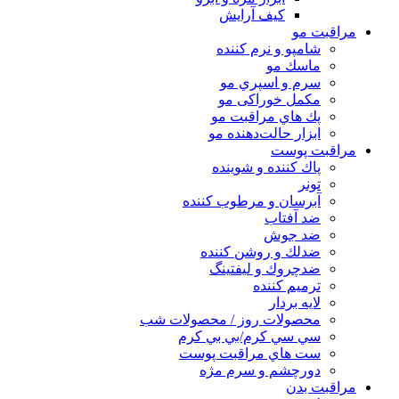
کیف آرایش
مراقبت مو
شامپو و نرم كننده
ماسك مو
سرم و اسپري مو
مكمل خوراكی مو
پك هاي مراقبت مو
ابزار حالت‌دهنده مو
مراقبت پوست
پاك كننده و شوينده
تونر
آبرسان و مرطوب كننده
ضد آفتاب
ضد جوش
ضدلك و روشن كننده
ضدچروك و ليفتينگ
ترميم كننده
لايه بردار
محصولات روز / محصولات شب
سي سي كرم/بي بي كرم
ست هاي مراقبت پوست
دورچشم و سرم مژه
مراقبت بدن