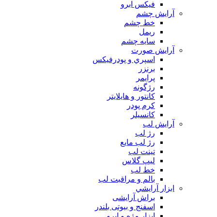
فیکس ابرو
آرايش چشم
خط چشم
ريمل
سايه چشم
آرايش صورت
اسپري و پودرفيكس
برنزر
پرايمر
رژگونه
كانتور و هايلايتر
كرم پودر
كانسيلر
آرايش لب
رژ لب
رژ لب مایع
تینت لب
لیپ گلاس
خط لب
بالم و مراقبت لب
ابزار آرايشي
براش آرایشی
اسفنج و بیوتی بلندر
ابزار مژه و ابرو