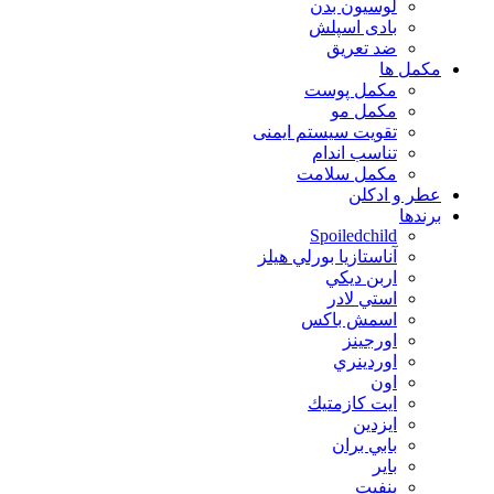
لوسیون بدن
بادی اسپلش
ضد تعریق
مكمل ها
مکمل پوست
مکمل مو
تقویت سیستم ایمنی
تناسب اندام
مکمل سلامت
عطر و ادکلن
برندها
Spoiledchild
آناستازيا بورلي هيلز
اربن ديكي
استي لادر
اسمش باكس
اورجينز
اوردينري
اون
ايت كازمتيك
ايزدين
بابي بران
بایر
بنفيت