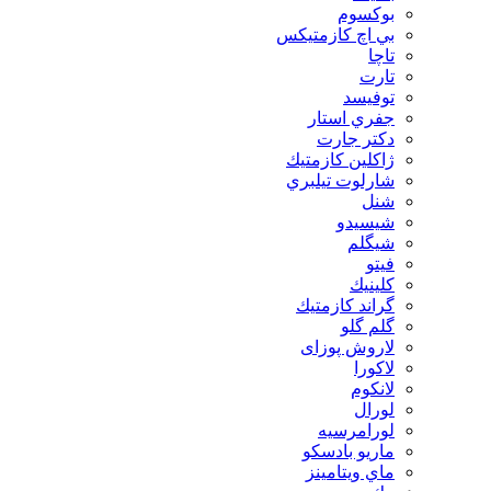
بوكسوم
بي اچ كازمتيكس
تاچا
تارت
توفيسد
جفري استار
دكتر جارت
ژاكلين كازمتيك
شارلوت تيلبري
شنل
شيسيدو
شیگلم
فيتو
كلينيك
گراند كازمتيك
گلم گلو
لاروش پوزای
لاكورا
لانكوم
لورال
لورامرسيه
ماريو بادسكو
ماي ويتامينز