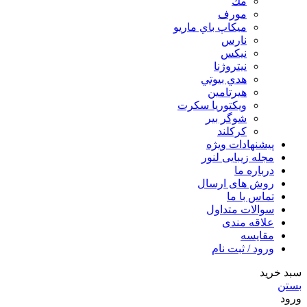
مك
مورف
ميكاپ باي ماريو
نارس
نيكس
نیتروژنا
هدي بيوتي
هیرتامین
ویکتوریا سکرت
شوگر بير
کرکلند
پیشنهادات ویژه
مجله زیبایی لنور
درباره ما
روش های ارسال
تماس با ما
سوالات متداول
علاقه مندی
مقایسه
ورود / ثبت نام
سبد خرید
بستن
ورود