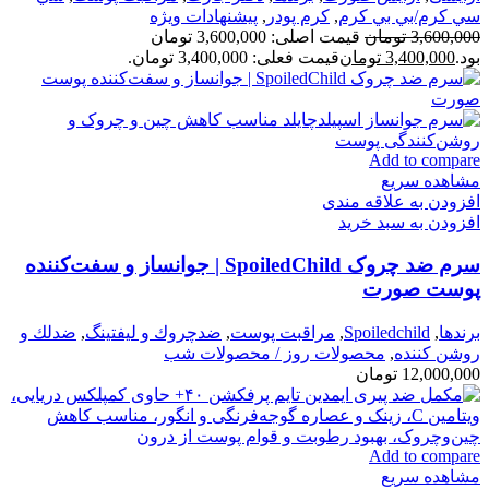
سي كرم/بي بي كرم
,
كرم پودر
,
پیشنهادات ویژه
3,600,000
تومان
قیمت اصلی: 3,600,000 تومان
بود.
3,400,000
تومان
قیمت فعلی: 3,400,000 تومان.
Add to compare
مشاهده سریع
افزودن به علاقه مندی
افزودن به سبد خرید
سرم ضد چروک SpoiledChild | جوانساز و سفت‌کننده
پوست صورت
برندها
,
Spoiledchild
,
مراقبت پوست
,
ضدچروك و ليفتينگ
,
ضدلك و
روشن كننده
,
محصولات روز / محصولات شب
12,000,000
تومان
Add to compare
مشاهده سریع