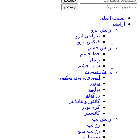
جستجو
جستجو
صفحه اصلی
آرایشی
آرايش ابرو
طراحی ابرو
فیکس ابرو
آرايش چشم
خط چشم
ريمل
سايه چشم
آرايش صورت
اسپري و پودرفيكس
برنزر
پرايمر
رژگونه
كانتور و هايلايتر
كرم پودر
كانسيلر
آرايش لب
رژ لب
رژ لب مایع
تینت لب