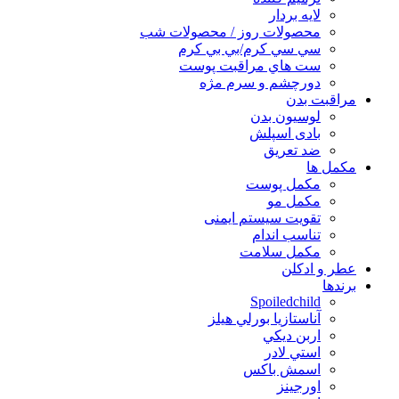
لايه بردار
محصولات روز / محصولات شب
سي سي كرم/بي بي كرم
ست هاي مراقبت پوست
دورچشم و سرم مژه
مراقبت بدن
لوسیون بدن
بادی اسپلش
ضد تعریق
مكمل ها
مکمل پوست
مکمل مو
تقویت سیستم ایمنی
تناسب اندام
مکمل سلامت
عطر و ادکلن
برندها
Spoiledchild
آناستازيا بورلي هيلز
اربن ديكي
استي لادر
اسمش باكس
اورجينز