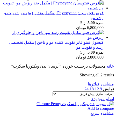
قرص فیتوسیان Phytocyane | مکمل ضد ریزش مو | تقویت و
رشد مو
نمره
5.00
از 5
6,800,000
تومان
کپسول فیتو فانر تقویت کننده مو و ناخن | مکمل تخصصی
رشد و تقویت مو
نمره
5.00
از 5
2,800,000
تومان
خانه
محصولات برچسب خورده “آبرسان بدن ویکتوریا سکرت”
Showing all 2 results
مشاهده فیلترها
نمایش
9
12
18
24
اتمام موجودی
Add to compare
مشاهده سریع