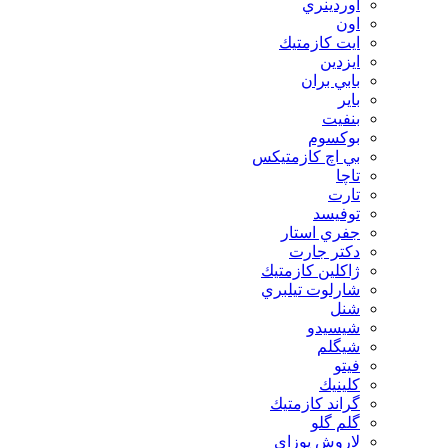
اوردينري
اون
ايت كازمتيك
ايزدين
بابي بران
بایر
بنفيت
بوكسوم
بي اچ كازمتيكس
تاچا
تارت
توفيسد
جفري استار
دكتر جارت
ژاكلين كازمتيك
شارلوت تيلبري
شنل
شيسيدو
شیگلم
فيتو
كلينيك
گراند كازمتيك
گلم گلو
لاروش پوزای