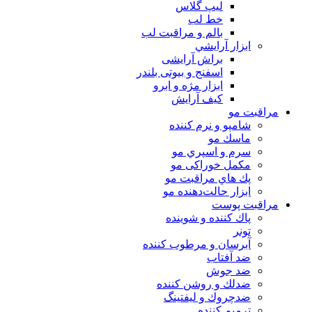
لیپ گلاس
خط لب
بالم و مراقبت لب
ابزار آرايشي
براش آرایشی
اسفنج و بیوتی بلندر
ابزار مژه و ابرو
کیف آرایش
مراقبت مو
شامپو و نرم كننده
ماسك مو
سرم و اسپري مو
مكمل خوراكی مو
پك هاي مراقبت مو
ابزار حالت‌دهنده مو
مراقبت پوست
پاك كننده و شوينده
تونر
آبرسان و مرطوب كننده
ضد آفتاب
ضد جوش
ضدلك و روشن كننده
ضدچروك و ليفتينگ
ترميم كننده