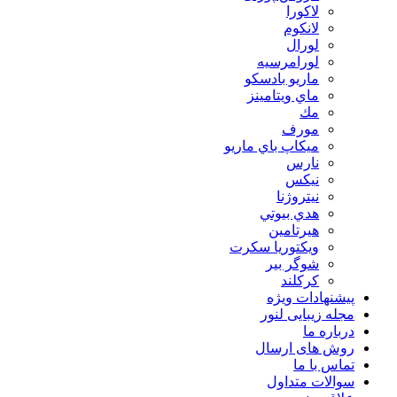
لاكورا
لانكوم
لورال
لورامرسيه
ماريو بادسكو
ماي ويتامينز
مك
مورف
ميكاپ باي ماريو
نارس
نيكس
نیتروژنا
هدي بيوتي
هیرتامین
ویکتوریا سکرت
شوگر بير
کرکلند
پیشنهادات ویژه
مجله زیبایی لنور
درباره ما
روش های ارسال
تماس با ما
سوالات متداول