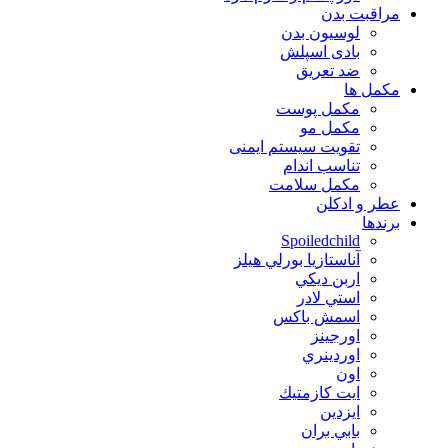
مراقبت بدن
لوسیون بدن
بادی اسپلش
ضد تعریق
مكمل ها
مکمل پوست
مکمل مو
تقویت سیستم ایمنی
تناسب اندام
مکمل سلامت
عطر و ادکلن
برندها
Spoiledchild
آناستازيا بورلي هيلز
اربن ديكي
استي لادر
اسمش باكس
اورجينز
اوردينري
اون
ايت كازمتيك
ايزدين
بابي بران