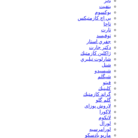
بایر
بنفيت
بوكسوم
بي اچ كازمتيكس
تاچا
تارت
توفيسد
جفري استار
دكتر جارت
ژاكلين كازمتيك
شارلوت تيلبري
شنل
شيسيدو
شیگلم
فيتو
كلينيك
گراند كازمتيك
گلم گلو
لاروش پوزای
لاكورا
لانكوم
لورال
لورامرسيه
ماريو بادسكو