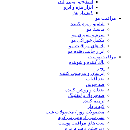
اسفنج و بیوتی بلندر
ابزار مژه و ابرو
کیف آرایش
مراقبت مو
شامپو و نرم كننده
ماسك مو
سرم و اسپري مو
مكمل خوراكی مو
پك هاي مراقبت مو
ابزار حالت‌دهنده مو
مراقبت پوست
پاك كننده و شوينده
تونر
آبرسان و مرطوب كننده
ضد آفتاب
ضد جوش
ضدلك و روشن كننده
ضدچروك و ليفتينگ
ترميم كننده
لايه بردار
محصولات روز / محصولات شب
سي سي كرم/بي بي كرم
ست هاي مراقبت پوست
دورچشم و سرم مژه