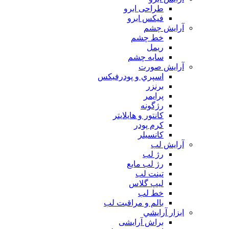
طراحی ابرو
فیکس ابرو
آرايش چشم
خط چشم
ريمل
سايه چشم
آرايش صورت
اسپري و پودرفيكس
برنزر
پرايمر
رژگونه
كانتور و هايلايتر
كرم پودر
كانسيلر
آرايش لب
رژ لب
رژ لب مایع
تینت لب
لیپ گلاس
خط لب
بالم و مراقبت لب
ابزار آرايشي
براش آرایشی