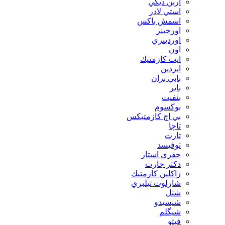
اربن ديكي
استي لادر
اسمش باكس
اورجينز
اوردينري
اون
ايت كازمتيك
ايزدين
بابي بران
بایر
بنفيت
بوكسوم
بي اچ كازمتيكس
تاچا
تارت
توفيسد
جفري استار
دكتر جارت
ژاكلين كازمتيك
شارلوت تيلبري
شنل
شيسيدو
شیگلم
فيتو