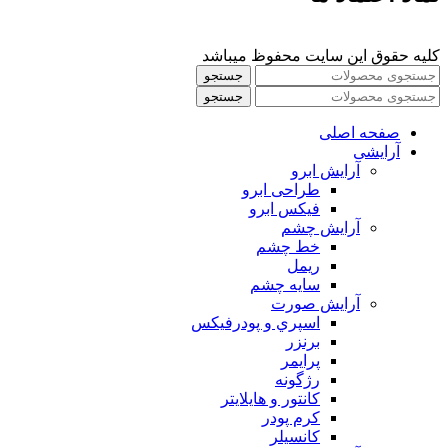
کلیه حقوق این سایت محفوظ میباشد
جستجو
جستجو
صفحه اصلی
آرایشی
آرايش ابرو
طراحی ابرو
فیکس ابرو
آرايش چشم
خط چشم
ريمل
سايه چشم
آرايش صورت
اسپري و پودرفيكس
برنزر
پرايمر
رژگونه
كانتور و هايلايتر
كرم پودر
كانسيلر