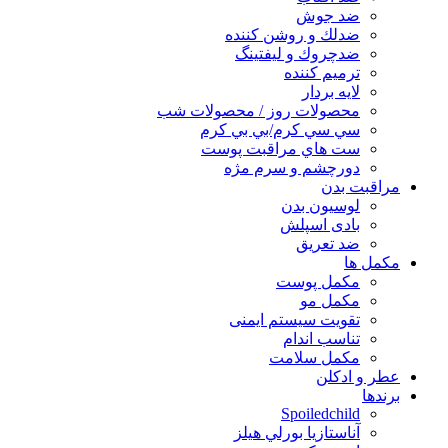
ضد جوش
ضدلك و روشن كننده
ضدچروك و ليفتينگ
ترميم كننده
لايه بردار
محصولات روز / محصولات شب
سي سي كرم/بي بي كرم
ست هاي مراقبت پوست
دورچشم و سرم مژه
مراقبت بدن
لوسیون بدن
بادی اسپلش
ضد تعریق
مكمل ها
مکمل پوست
مکمل مو
تقویت سیستم ایمنی
تناسب اندام
مکمل سلامت
عطر و ادکلن
برندها
Spoiledchild
آناستازيا بورلي هيلز