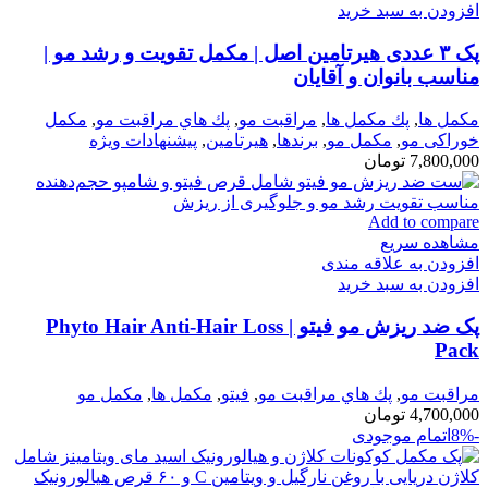
افزودن به سبد خرید
پک ۳ عددی هیرتامین اصل | مکمل تقویت و رشد مو |
مناسب بانوان و آقایان
مكمل ها
,
پك مكمل ها
,
مراقبت مو
,
پك هاي مراقبت مو
,
مكمل
خوراكی مو
,
مکمل مو
,
برندها
,
هیرتامین
,
پیشنهادات ویژه
7,800,000
تومان
Add to compare
مشاهده سریع
افزودن به علاقه مندی
افزودن به سبد خرید
پک ضد ریزش مو فیتو | Phyto Hair Anti-Hair Loss
Pack
مراقبت مو
,
پك هاي مراقبت مو
,
فيتو
,
مكمل ها
,
مکمل مو
4,700,000
تومان
-8%
اتمام موجودی