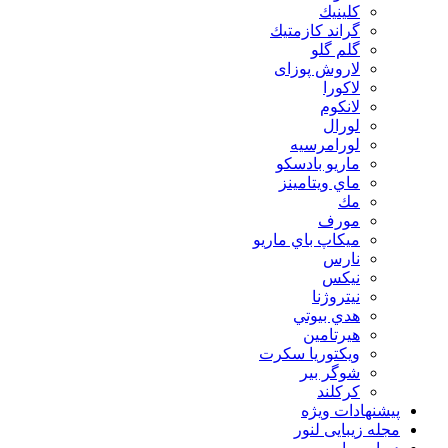
كلينيك
گراند كازمتيك
گلم گلو
لاروش پوزای
لاكورا
لانكوم
لورال
لورامرسيه
ماريو بادسكو
ماي ويتامينز
مك
مورف
ميكاپ باي ماريو
نارس
نيكس
نیتروژنا
هدي بيوتي
هیرتامین
ویکتوریا سکرت
شوگر بير
کرکلند
پیشنهادات ویژه
مجله زیبایی لنور