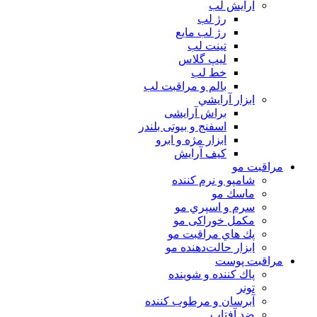
آرايش لب
رژ لب
رژ لب مایع
تینت لب
لیپ گلاس
خط لب
بالم و مراقبت لب
ابزار آرايشي
براش آرایشی
اسفنج و بیوتی بلندر
ابزار مژه و ابرو
کیف آرایش
مراقبت مو
شامپو و نرم كننده
ماسك مو
سرم و اسپري مو
مكمل خوراكی مو
پك هاي مراقبت مو
ابزار حالت‌دهنده مو
مراقبت پوست
پاك كننده و شوينده
تونر
آبرسان و مرطوب كننده
ضد آفتاب