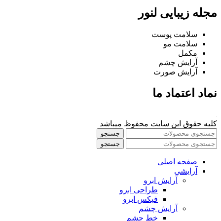
مجله زیبایی لنور
سلامت پوست
سلامت مو
مکمل
آرایش چشم
آرایش صورت
نماد اعتماد ما
کلیه حقوق این سایت محفوظ میباشد
جستجو
جستجو
صفحه اصلی
آرایشی
آرايش ابرو
طراحی ابرو
فیکس ابرو
آرايش چشم
خط چشم