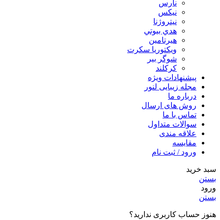
نارس
نيكس
نیتروژنا
هدي بيوتي
هیرتامین
ویکتوریا سکرت
شوگر بير
کرکلند
پیشنهادات ویژه
مجله زیبایی لنور
درباره ما
روش های ارسال
تماس با ما
سوالات متداول
علاقه مندی
مقایسه
ورود / ثبت نام
سبد خرید
بستن
ورود
بستن
هنوز حساب کاربری ندارید؟