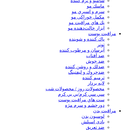
شامپو و نرم كننده
ماسك مو
سرم و اسپري مو
مكمل خوراكی مو
پك هاي مراقبت مو
ابزار حالت‌دهنده مو
مراقبت پوست
پاك كننده و شوينده
تونر
آبرسان و مرطوب كننده
ضد آفتاب
ضد جوش
ضدلك و روشن كننده
ضدچروك و ليفتينگ
ترميم كننده
لايه بردار
محصولات روز / محصولات شب
سي سي كرم/بي بي كرم
ست هاي مراقبت پوست
دورچشم و سرم مژه
مراقبت بدن
لوسیون بدن
بادی اسپلش
ضد تعریق