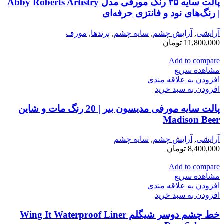
پالت سایه ۳۵ رنگ مورفی مدل Abby Roberts Artistry
| رنگ‌های نود و فانتزی حرفه‌ای
آرایشی
,
آرايش چشم
,
سايه چشم
,
برندها
,
مورف
11,800,000
تومان
Add to compare
مشاهده سریع
افزودن به علاقه مندی
افزودن به سبد خرید
پالت سایه مورفی مدیسون بیر | 20 رنگ مات و شاین
Madison Beer
آرایشی
,
آرايش چشم
,
سايه چشم
8,400,000
تومان
Add to compare
مشاهده سریع
افزودن به علاقه مندی
افزودن به سبد خرید
خط چشم دوسر شیگلم Wing It Waterproof Liner