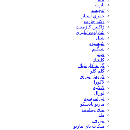
تارت
توفيسد
جفري استار
دكتر جارت
ژاكلين كازمتيك
شارلوت تيلبري
شنل
شيسيدو
شیگلم
فيتو
كلينيك
گراند كازمتيك
گلم گلو
لاروش پوزای
لاكورا
لانكوم
لورال
لورامرسيه
ماريو بادسكو
ماي ويتامينز
مك
مورف
ميكاپ باي ماريو