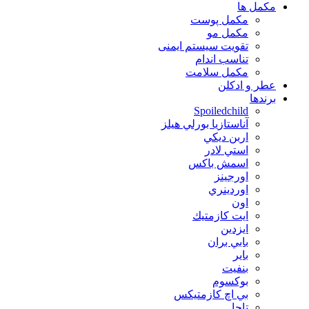
مكمل ها
مکمل پوست
مکمل مو
تقویت سیستم ایمنی
تناسب اندام
مکمل سلامت
عطر و ادکلن
برندها
Spoiledchild
آناستازيا بورلي هيلز
اربن ديكي
استي لادر
اسمش باكس
اورجينز
اوردينري
اون
ايت كازمتيك
ايزدين
بابي بران
بایر
بنفيت
بوكسوم
بي اچ كازمتيكس
تاچا