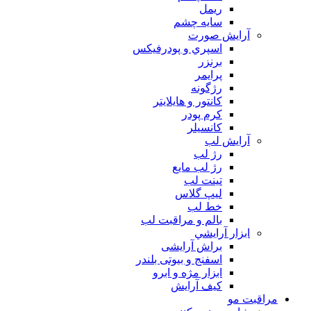
ريمل
سايه چشم
آرايش صورت
اسپري و پودرفيكس
برنزر
پرايمر
رژگونه
كانتور و هايلايتر
كرم پودر
كانسيلر
آرايش لب
رژ لب
رژ لب مایع
تینت لب
لیپ گلاس
خط لب
بالم و مراقبت لب
ابزار آرايشي
براش آرایشی
اسفنج و بیوتی بلندر
ابزار مژه و ابرو
کیف آرایش
مراقبت مو