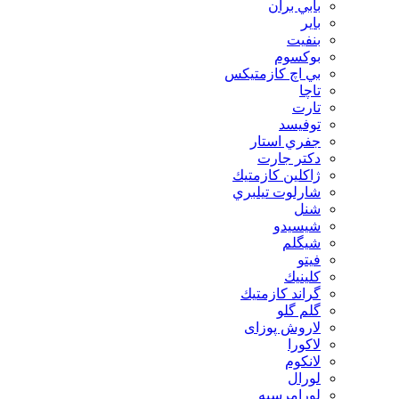
بابي بران
بایر
بنفيت
بوكسوم
بي اچ كازمتيكس
تاچا
تارت
توفيسد
جفري استار
دكتر جارت
ژاكلين كازمتيك
شارلوت تيلبري
شنل
شيسيدو
شیگلم
فيتو
كلينيك
گراند كازمتيك
گلم گلو
لاروش پوزای
لاكورا
لانكوم
لورال
لورامرسيه