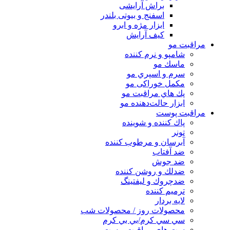
براش آرایشی
اسفنج و بیوتی بلندر
ابزار مژه و ابرو
کیف آرایش
مراقبت مو
شامپو و نرم كننده
ماسك مو
سرم و اسپري مو
مكمل خوراكی مو
پك هاي مراقبت مو
ابزار حالت‌دهنده مو
مراقبت پوست
پاك كننده و شوينده
تونر
آبرسان و مرطوب كننده
ضد آفتاب
ضد جوش
ضدلك و روشن كننده
ضدچروك و ليفتينگ
ترميم كننده
لايه بردار
محصولات روز / محصولات شب
سي سي كرم/بي بي كرم
ست هاي مراقبت پوست