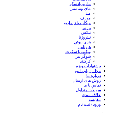
ماريو بادسكو
ماي ويتامينز
مك
مورف
ميكاپ باي ماريو
نارس
نيكس
نیتروژنا
هدي بيوتي
هیرتامین
ویکتوریا سکرت
شوگر بير
کرکلند
پیشنهادات ویژه
مجله زیبایی لنور
درباره ما
روش های ارسال
تماس با ما
سوالات متداول
علاقه مندی
مقایسه
ورود / ثبت نام