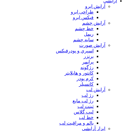
آرایشی
آرايش ابرو
طراحی ابرو
فیکس ابرو
آرايش چشم
خط چشم
ريمل
سايه چشم
آرايش صورت
اسپري و پودرفيكس
برنزر
پرايمر
رژگونه
كانتور و هايلايتر
كرم پودر
كانسيلر
آرايش لب
رژ لب
رژ لب مایع
تینت لب
لیپ گلاس
خط لب
بالم و مراقبت لب
ابزار آرايشي