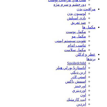
دورچشم و سرم مژه
مراقبت بدن
لوسیون بدن
بادی اسپلش
ضد تعریق
مكمل ها
مکمل پوست
مکمل مو
تقویت سیستم ایمنی
تناسب اندام
مکمل سلامت
عطر و ادکلن
برندها
Spoiledchild
آناستازيا بورلي هيلز
اربن ديكي
استي لادر
اسمش باكس
اورجينز
اوردينري
اون
ايت كازمتيك
ايزدين