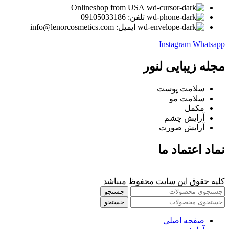
Onlineshop from USA
تلفن: 09105033186
ایمیل: info@lenorcosmetics.com
Instagram
Whatsapp
مجله زیبایی لنور
سلامت پوست
سلامت مو
مکمل
آرایش چشم
آرایش صورت
نماد اعتماد ما
کلیه حقوق این سایت محفوظ میباشد
جستجو
جستجو
صفحه اصلی